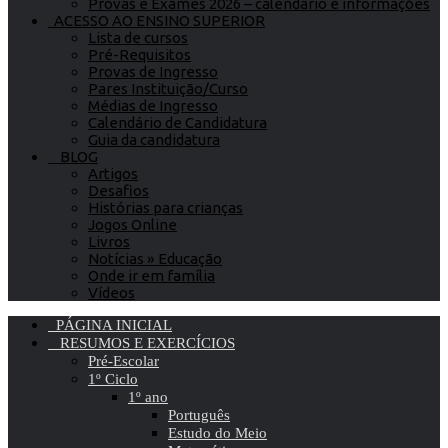
Provas e Exames 2026 – calendário e informações
ACESSO AO ENSINO SUPERIOR
Lista de cursos
Pré-Requisitos
Provas de Ingresso
Pares Instituição/Curso
Médias de Ingresso
Calendário de Candidatura
Guia da candidatura
BLOG
Artigos
Desafios
Histórias para crianças
Jogos Online
Livros
Notícias » Educação
Onde ir em família
Vídeos
PÁGINA INICIAL
RESUMOS E EXERCÍCIOS
Pré-Escolar
1º Ciclo
1º ano
Português
Estudo do Meio