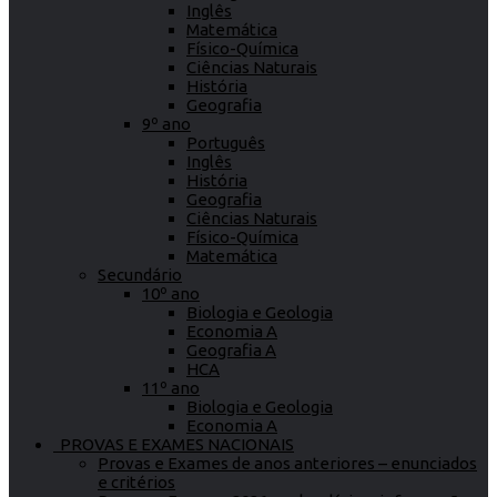
Inglês
Matemática
Físico-Química
Ciências Naturais
História
Geografia
9º ano
Português
Inglês
História
Geografia
Ciências Naturais
Físico-Química
Matemática
Secundário
10º ano
Biologia e Geologia
Economia A
Geografia A
HCA
11º ano
Biologia e Geologia
Economia A
PROVAS E EXAMES NACIONAIS
Provas e Exames de anos anteriores – enunciados
e critérios