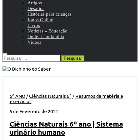
Artigos
Desafios
Histórias para crianças
Jogos Online
Livros
Notícias » Educação
Onde ir em família
Vídeos
Pesquisar
por:
6º ANO
/
Ciências Naturais 6º
/
Resumos da matéria e
exercícios
5 de Fevereiro de 2012
Ciências Naturais 6º ano | Sistema
urinário humano