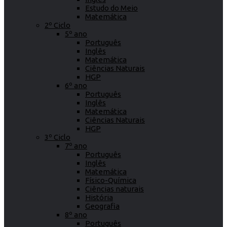
Estudo do Meio
Matemática
2º Ciclo
5º ano
Português
Inglês
Matemática
Ciências Naturais
HGP
6º ano
Português
Inglês
Matemática
Ciências Naturais
HGP
3º Ciclo
7º ano
Português
Inglês
Matemática
Físico-Química
Ciências naturais
História
Geografia
8º ano
Português