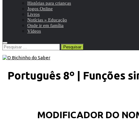
Histórias para crianças
Jogos Online
Livros
Notícias » Educação
Onde ir em família
Vídeos
Pesquisar
por:
Português 8º | Funções si
MODIFICADOR DO NOM