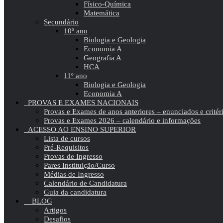
Físico-Química
Matemática
Secundário
10º ano
Biologia e Geologia
Economia A
Geografia A
HCA
11º ano
Biologia e Geologia
Economia A
PROVAS E EXAMES NACIONAIS
Provas e Exames de anos anteriores – enunciados e critér
Provas e Exames 2026 – calendário e informações
ACESSO AO ENSINO SUPERIOR
Lista de cursos
Pré-Requisitos
Provas de Ingresso
Pares Instituição/Curso
Médias de Ingresso
Calendário de Candidatura
Guia da candidatura
BLOG
Artigos
Desafios