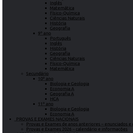
Inglês
Matemática
Físico-Química
Ciências Naturais
História
Geografia
9º ano
Português
Inglês
História
Geografia
Ciências Naturais
Físico-Química
Matemática
Secundário
10º ano
Biologia e Geologia
Economia A
Geografia A
HCA
11º ano
Biologia e Geologia
Economia A
PROVAS E EXAMES NACIONAIS
Provas e Exames de anos anteriores – enunciados e c
Provas e Exames 2026 – calendário e informações