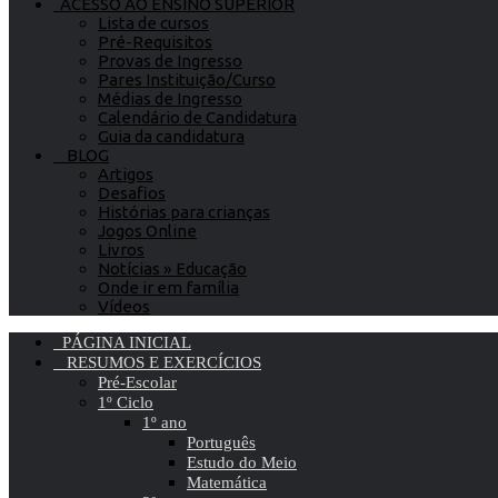
ACESSO AO ENSINO SUPERIOR
Lista de cursos
Pré-Requisitos
Provas de Ingresso
Pares Instituição/Curso
Médias de Ingresso
Calendário de Candidatura
Guia da candidatura
BLOG
Artigos
Desafios
Histórias para crianças
Jogos Online
Livros
Notícias » Educação
Onde ir em família
Vídeos
PÁGINA INICIAL
RESUMOS E EXERCÍCIOS
Pré-Escolar
1º Ciclo
1º ano
Português
Estudo do Meio
Matemática