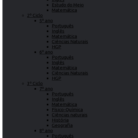
Estudo do Meio
Matemática
2º Ciclo
5º ano
Português
Inglês
Matemática
Ciências Naturais
HGP
6º ano
Português
Inglês
Matemática
Ciências Naturais
HGP
3º Ciclo
7º ano
Português
Inglês
Matemática
Físico-Química
Ciências naturais
História
Geografia
8º ano
Português