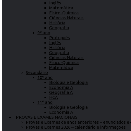
Inglês
Matemática
Físico-Química
Ciências Naturais
História
Geografia
9º ano
Português
Inglês
História
Geografia
Ciências Naturais
Físico-Química
Matemática
Secundário
10º ano
Biologia e Geologia
Economia A
Geografia A
HCA
11º ano
Biologia e Geologia
Economia A
PROVAS E EXAMES NACIONAIS
Provas e Exames de anos anteriores – enunciados e c
Provas e Exames 2026 – calendário e informações