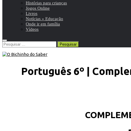
Histórias para crianças
Jogos Online
Livros
Notícias » Educação
Onde ir em família
Vídeos
Pesquisar
por:
Português 6º | Compl
COMPLEME