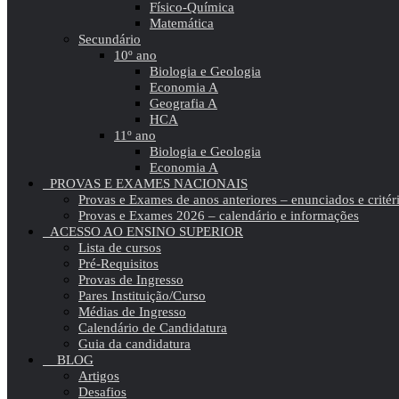
Físico-Química
Matemática
Secundário
10º ano
Biologia e Geologia
Economia A
Geografia A
HCA
11º ano
Biologia e Geologia
Economia A
PROVAS E EXAMES NACIONAIS
Provas e Exames de anos anteriores – enunciados e critér
Provas e Exames 2026 – calendário e informações
ACESSO AO ENSINO SUPERIOR
Lista de cursos
Pré-Requisitos
Provas de Ingresso
Pares Instituição/Curso
Médias de Ingresso
Calendário de Candidatura
Guia da candidatura
BLOG
Artigos
Desafios