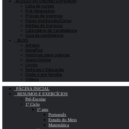
ACESSO AO ENSINO SUPERIOR
Lista de cursos
Pré-Requisitos
Provas de Ingresso
Pares Instituição/Curso
Médias de Ingresso
Calendário de Candidatura
Guia da candidatura
BLOG
Artigos
Desafios
Histórias para crianças
Jogos Online
Livros
Notícias » Educação
Onde ir em família
Vídeos
PÁGINA INICIAL
RESUMOS E EXERCÍCIOS
Pré-Escolar
1º Ciclo
1º ano
Português
Estudo do Meio
Matemática