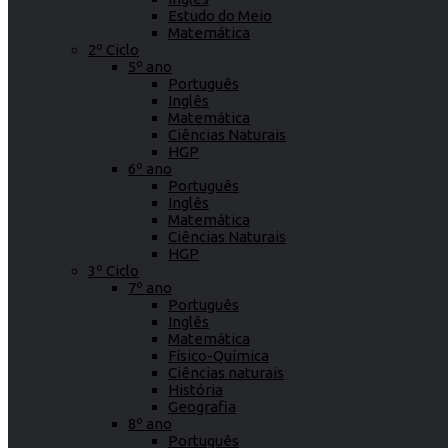
Estudo do Meio
Matemática
2º Ciclo
5º ano
Português
Inglês
Matemática
Ciências Naturais
HGP
6º ano
Português
Inglês
Matemática
Ciências Naturais
HGP
3º Ciclo
7º ano
Português
Inglês
Matemática
Físico-Química
Ciências naturais
História
Geografia
8º ano
Português