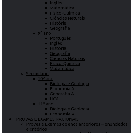
Inglês
Matemática
Físico-Química
Ciências Naturais
História
Geografia
9º ano
Português
Inglês
História
Geografia
Ciências Naturais
Físico-Química
Matemática
Secundário
10º ano
Biologia e Geologia
Economia A
Geografia A
HCA
11º ano
Biologia e Geologia
Economia A
PROVAS E EXAMES NACIONAIS
Provas e Exames de anos anteriores – enunciados
e critérios