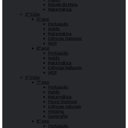
Estudo do Meio
Matemática
2º Ciclo
5º ano
Português
Inglês
Matemática
Ciências Naturais
HGP
6º ano
Português
Inglês
Matemática
Ciências Naturais
HGP
3º Ciclo
7º ano
Português
Inglês
Matemática
Físico-Química
Ciências naturais
História
Geografia
8º ano
Português