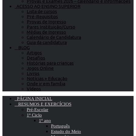
Provas e Exames 2026 – calendário e informações
ACESSO AO ENSINO SUPERIOR
Lista de cursos
Pré-Requisitos
Provas de Ingresso
Pares Instituição/Curso
Médias de Ingresso
Calendário de Candidatura
Guia da candidatura
BLOG
Artigos
Desafios
Histórias para crianças
Jogos Online
Livros
Notícias » Educação
Onde ir em família
Vídeos
PÁGINA INICIAL
RESUMOS E EXERCÍCIOS
Pré-Escolar
1º Ciclo
1º ano
Português
Estudo do Meio