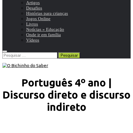
Artigos
Desafios
Histórias para crianças
Jogos Online
Livros
Notícias » Educação
Onde ir em família
Vídeos
Pesquisar
por:
Português 4º ano |
Discurso direto e discurso
indireto