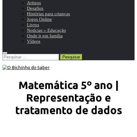
Artigos
Desafios
Histórias para crianças
Jogos Online
Livros
Notícias » Educação
Onde ir em família
Vídeos
Pesquisar
por:
Matemática 5º ano |
Representação e
tratamento de dados