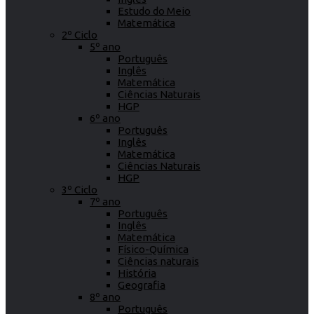
Estudo do Meio
Matemática
2º Ciclo
5º ano
Português
Inglês
Matemática
Ciências Naturais
HGP
6º ano
Português
Inglês
Matemática
Ciências Naturais
HGP
3º Ciclo
7º ano
Português
Inglês
Matemática
Físico-Química
Ciências naturais
História
Geografia
8º ano
Português