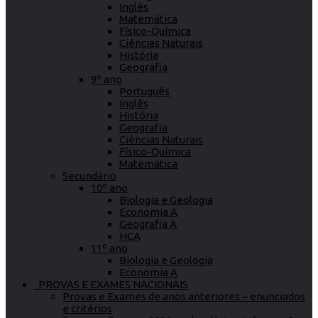
Inglês
Matemática
Físico-Química
Ciências Naturais
História
Geografia
9º ano
Português
Inglês
História
Geografia
Ciências Naturais
Físico-Química
Matemática
Secundário
10º ano
Biologia e Geologia
Economia A
Geografia A
HCA
11º ano
Biologia e Geologia
Economia A
PROVAS E EXAMES NACIONAIS
Provas e Exames de anos anteriores – enunciados
e critérios