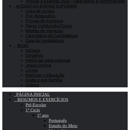
Provas e Exames 2026 – calendário e informações
ACESSO AO ENSINO SUPERIOR
Lista de cursos
Pré-Requisitos
Provas de Ingresso
Pares Instituição/Curso
Médias de Ingresso
Calendário de Candidatura
Guia da candidatura
BLOG
Artigos
Desafios
Histórias para crianças
Jogos Online
Livros
Notícias » Educação
Onde ir em família
Vídeos
PÁGINA INICIAL
RESUMOS E EXERCÍCIOS
Pré-Escolar
1º Ciclo
1º ano
Português
Estudo do Meio