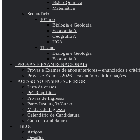
Físico-Química
Matemática
Secundário
10º ano
Biologia e Geologia
Economia A
Geografia A
HCA
11º ano
Biologia e Geologia
Economia A
PROVAS E EXAMES NACIONAIS
Provas e Exames de anos anteriores – enunciados e critér
Provas e Exames 2026 – calendário e informações
ACESSO AO ENSINO SUPERIOR
Lista de cursos
Pré-Requisitos
Provas de Ingresso
Pares Instituição/Curso
Médias de Ingresso
Calendário de Candidatura
Guia da candidatura
BLOG
Artigos
Desafios