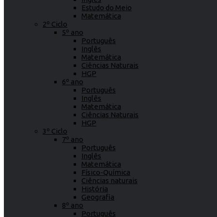
Estudo do Meio
Matemática
2º Ciclo
5º ano
Português
Inglês
Matemática
Ciências Naturais
HGP
6º ano
Português
Inglês
Matemática
Ciências Naturais
HGP
3º Ciclo
7º ano
Português
Inglês
Matemática
Físico-Química
Ciências naturais
História
Geografia
8º ano
Português