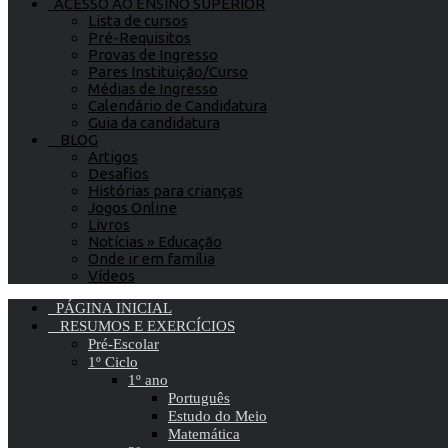
ACESSO AO ENSINO SUPERIOR
Lista de cursos
Pré-Requisitos
Provas de Ingresso
Pares Instituição/Curso
Médias de Ingresso
Calendário de Candidatura
Guia da candidatura
BLOG
Artigos
Desafios
Histórias para crianças
Jogos Online
Livros
Notícias » Educação
Onde ir em família
Vídeos
PÁGINA INICIAL
RESUMOS E EXERCÍCIOS
Pré-Escolar
1º Ciclo
1º ano
Português
Estudo do Meio
Matemática