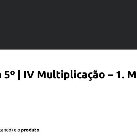
5º | IV Multiplicação – 1. M
icando) e o
produto
.