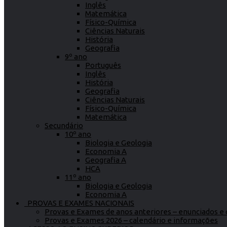
Inglês
Matemática
Físico-Química
Ciências Naturais
História
Geografia
9º ano
Português
Inglês
História
Geografia
Ciências Naturais
Físico-Química
Matemática
Secundário
10º ano
Biologia e Geologia
Economia A
Geografia A
HCA
11º ano
Biologia e Geologia
Economia A
PROVAS E EXAMES NACIONAIS
Provas e Exames de anos anteriores – enunciados e c
Provas e Exames 2026 – calendário e informações