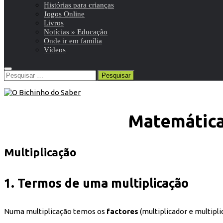
Histórias para crianças
Jogos Online
Livros
Notícias » Educação
Onde ir em família
Vídeos
Pesquisar
por:
Matemática 
Multiplicação
1. Termos de uma multiplicação
Numa multiplicação temos os
factores
(multiplicador e multipl