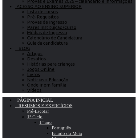
Provas e Exames 2026 – calendário e informações
ACESSO AO ENSINO SUPERIOR
Lista de cursos
Pré-Requisitos
Provas de Ingresso
Pares Instituição/Curso
Médias de Ingresso
Calendário de Candidatura
Guia da candidatura
BLOG
Artigos
Desafios
Histórias para crianças
Jogos Online
Livros
Notícias » Educação
Onde ir em família
Vídeos
PÁGINA INICIAL
RESUMOS E EXERCÍCIOS
Pré-Escolar
1º Ciclo
1º ano
Português
Estudo do Meio