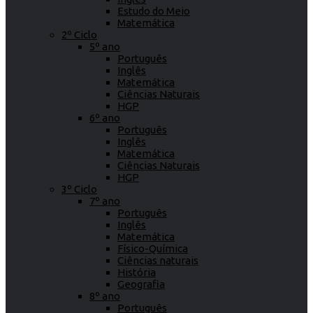
Estudo do Meio
Matemática
2º Ciclo
5º ano
Português
Inglês
Matemática
Ciências Naturais
HGP
6º ano
Português
Inglês
Matemática
Ciências Naturais
HGP
3º Ciclo
7º ano
Português
Inglês
Matemática
Físico-Química
Ciências naturais
História
Geografia
8º ano
Português