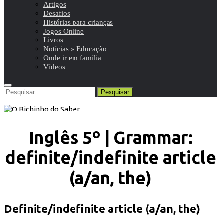
Artigos
Desafios
Histórias para crianças
Jogos Online
Livros
Notícias » Educação
Onde ir em família
Vídeos
Pesquisar
por:
Inglês 5º | Grammar:
definite/indefinite article
(a/an, the)
Definite/indefinite article (a/an, the)