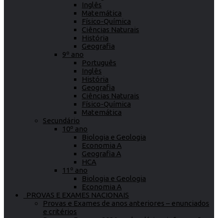
Inglês
Matemática
Físico-Química
Ciências Naturais
História
Geografia
9º ano
Português
Inglês
História
Geografia
Ciências Naturais
Físico-Química
Matemática
Secundário
10º ano
Biologia e Geologia
Economia A
Geografia A
HCA
11º ano
Biologia e Geologia
Economia A
PROVAS E EXAMES NACIONAIS
Provas e Exames de anos anteriores – enunciados
e critérios