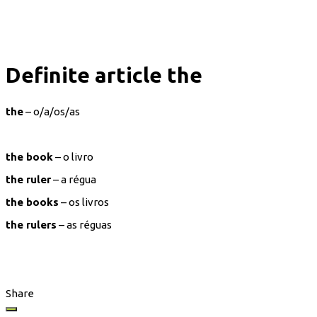
Definite article the
the
– o/a/os/as
the book
– o livro
the ruler
– a régua
the books
– os livros
the rulers
– as réguas
Share