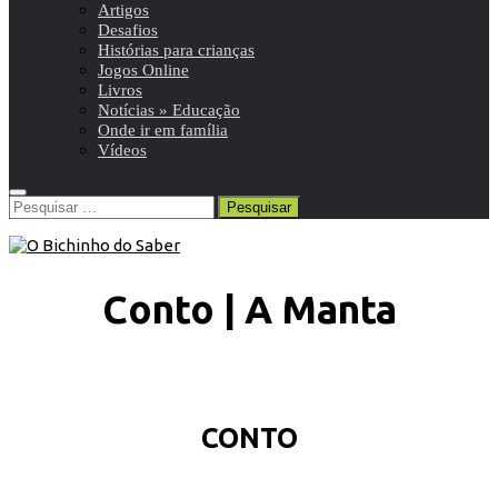
Artigos
Desafios
Histórias para crianças
Jogos Online
Livros
Notícias » Educação
Onde ir em família
Vídeos
Pesquisar
por:
Conto | A Manta
CONTO