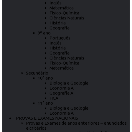
Inglês
Matemática
Físico-Química
Ciências Naturais
História
Geografia
9º ano
Português
Inglês
História
Geografia
Ciências Naturais
Físico-Química
Matemática
Secundário
10º ano
Biologia e Geologia
Economia A
Geografia A
HCA
11º ano
Biologia e Geologia
Economia A
PROVAS E EXAMES NACIONAIS
Provas e Exames de anos anteriores – enunciados
e critérios