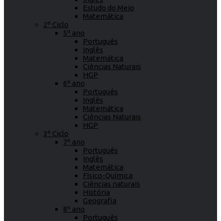
Estudo do Meio
Matemática
2º Ciclo
5º ano
Português
Inglês
Matemática
Ciências Naturais
HGP
6º ano
Português
Inglês
Matemática
Ciências Naturais
HGP
3º Ciclo
7º ano
Português
Inglês
Matemática
Físico-Química
Ciências naturais
História
Geografia
8º ano
Português