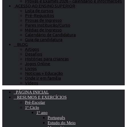
Provas e Exames 2026 – calendário e informações
ACESSO AO ENSINO SUPERIOR
Lista de cursos
Pré-Requisitos
Provas de Ingresso
Pares Instituição/Curso
Médias de Ingresso
Calendário de Candidatura
Guia da candidatura
BLOG
Artigos
Desafios
Histórias para crianças
Jogos Online
Livros
Notícias » Educação
Onde ir em família
Vídeos
PÁGINA INICIAL
RESUMOS E EXERCÍCIOS
Pré-Escolar
1º Ciclo
1º ano
Português
Estudo do Meio