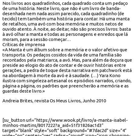
Nos livros aos quadradinhos, cada quadrado conta um pedaço
de uma história. Neste livro, que não é um livro de banda-
desenhada nem nada assim parecido, cada quadradinho (de
tecido) tem também uma história para contar. Há uma manta
de retalhos, uma avó com boa memória e muitos netos de
ouvido atento. À noite, ao deitar, não são precisos livros: basta
à avó olhar a manta e todas as personagens e enredos que lá
moram, para a sessão começar…
Críticas de imprensa
«A Manta é um álbum sobre a memória e o valor afetivo que
transporta. Os pedaços cosidos da vida de uma família são
recontados pela matriarca, a avó. Mas, para além da doçura que
preside ao elogio do ato de contar e de ouvir histórias entre
gerações, a pedra de toque desta narrativa em patchwork está
na abordagem à morte da avó e à saudade. (…) Yara Kono
ilustra com singeleza artesanal os episódios narrados, criando,
página a página, os padrões que preencherão a memória e as
guardas deste livro.»
Andreia Brites, revista Os Meus Livros, Junho 2010
[su_button url=”https://www.wook.pt/livro/a-manta-isabel-
minhos-martins/8017222?a_aid=51f31826ac1d3″
target=”blank” style=”soft” background=”#7dac2d” size=”4″
wide=”no” center=”yes” radius=”round” icon=”icon: shopping-