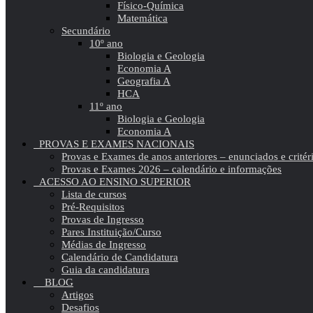
Físico-Química
Matemática
Secundário
10º ano
Biologia e Geologia
Economia A
Geografia A
HCA
11º ano
Biologia e Geologia
Economia A
PROVAS E EXAMES NACIONAIS
Provas e Exames de anos anteriores – enunciados e critér
Provas e Exames 2026 – calendário e informações
ACESSO AO ENSINO SUPERIOR
Lista de cursos
Pré-Requisitos
Provas de Ingresso
Pares Instituição/Curso
Médias de Ingresso
Calendário de Candidatura
Guia da candidatura
BLOG
Artigos
Desafios