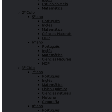
Estudo do Meio
Matemática
2º Ciclo
5º ano
Português
Inglês
Matemática
Ciências Naturais
HGP
6º ano
Português
Inglês
Matemática
Ciências Naturais
HGP
3º Ciclo
7º ano
Português
Inglês
Matemática
Físico-Química
Ciências naturais
História
Geografia
8º ano
Português