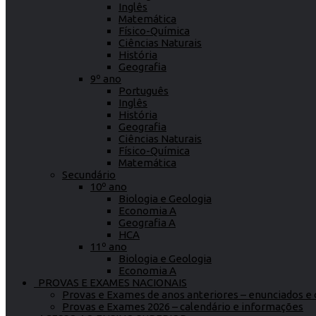
Inglês
Matemática
Físico-Química
Ciências Naturais
História
Geografia
9º ano
Português
Inglês
História
Geografia
Ciências Naturais
Físico-Química
Matemática
Secundário
10º ano
Biologia e Geologia
Economia A
Geografia A
HCA
11º ano
Biologia e Geologia
Economia A
PROVAS E EXAMES NACIONAIS
Provas e Exames de anos anteriores – enunciados e c
Provas e Exames 2026 – calendário e informações