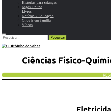
Histórias para crianças
Jogos Online
Livros
Notícias » Educação
Onde ir em família
Vídeos
Pesquisar
por:
Ciências Físico-Químic
RES
Eletricida