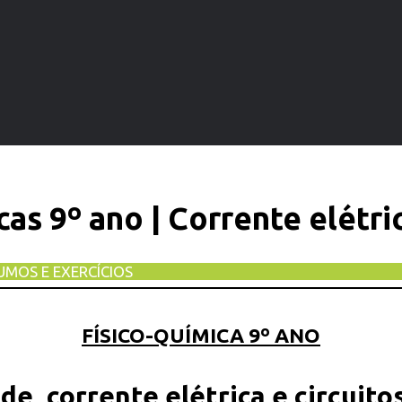
as 9º ano | Corrente elétric
UMOS E EXERCÍCIOS
FÍSICO-QUÍMICA 9º ANO
de, corrente elétrica e circuito