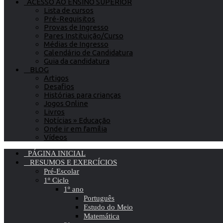
ACESSO AO ENSINO SUPERIOR
Lista de cursos
Pré-Requisitos
Provas de Ingresso
Pares Instituição/Curso
Médias de Ingresso
Calendário de Candidatura
Guia da candidatura
BLOG
Artigos
Desafios
Histórias para crianças
Jogos Online
Livros
Notícias » Educação
Onde ir em família
Vídeos
PÁGINA INICIAL
RESUMOS E EXERCÍCIOS
Pré-Escolar
1º Ciclo
1º ano
Português
Estudo do Meio
Matemática