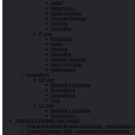
Inglês
Matemática
Físico-Química
Ciências Naturais
História
Geografia
9º ano
Português
Inglês
História
Geografia
Ciências Naturais
Físico-Química
Matemática
Secundário
10º ano
Biologia e Geologia
Economia A
Geografia A
HCA
11º ano
Biologia e Geologia
Economia A
PROVAS E EXAMES NACIONAIS
Provas e Exames de anos anteriores – enunciados e c
Provas e Exames 2026 – calendário e informações