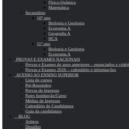
Físico-Química
Matemática
Secundário
10º ano
Biologia e Geologia
Economia A
Geografia A
HCA
11º ano
Biologia e Geologia
Economia A
PROVAS E EXAMES NACIONAIS
Provas e Exames de anos anteriores – enunciados e critér
Provas e Exames 2026 – calendário e informações
ACESSO AO ENSINO SUPERIOR
Lista de cursos
Pré-Requisitos
Provas de Ingresso
Pares Instituição/Curso
Médias de Ingresso
Calendário de Candidatura
Guia da candidatura
BLOG
Artigos
Desafios