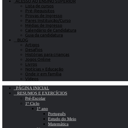
ACESSO AO ENSINO SUPERIOR
Lista de cursos
Pré-Requisitos
Provas de Ingresso
Pares Instituição/Curso
Médias de Ingresso
Calendário de Candidatura
Guia da candidatura
BLOG
Artigos
Desafios
Histórias para crianças
Jogos Online
Livros
Notícias » Educação
Onde ir em família
Vídeos
PÁGINA INICIAL
RESUMOS E EXERCÍCIOS
Pré-Escolar
1º Ciclo
1º ano
Português
Estudo do Meio
Matemática