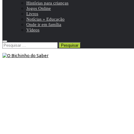
Histórias para crianças
Jogos Online
Livros
Notícias » Educação
Onde ir em família
Vídeos
Pesquisar
por:
6º ANO
/
História e Geografia de Portugal 6º
/
Resumos da
matéria e exercícios
19 de Julho de 2013
História e Geografia de Portugal 6º
ano | Os lugares onde vivemos
Resumo de História e Geografia de Portugal | 6º ano | 9 de
12