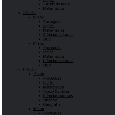
Estudo do Meio
Matemática
2º Ciclo
5º ano
Português
Inglês
Matemática
Ciências Naturais
HGP
6º ano
Português
Inglês
Matemática
Ciências Naturais
HGP
3º Ciclo
7º ano
Português
Inglês
Matemática
Físico-Química
Ciências naturais
História
Geografia
8º ano
Português