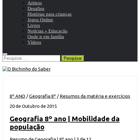
Artigos
Desafios
Histórias para crianças
Jogos Online
Livros
Notícias » Educação
Onde ir em família
Vídeos
Pesquisar
por:
8º ANO
/
Geografia 8º
/
Resumos da matéria e exercícios
20 de Outubro de 2015
Geografia 8º ano | Mobilidade da
população
Resumo de Geografia | 8º ano | 3 de 12