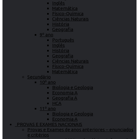
Inglês
Matemática
Físico-Química
Ciências Naturais
História
Geografia
9º ano
Português
Inglês
História
Geografia
Ciências Naturais
Físico-Química
Matemática
Secundário
10º ano
Biologia e Geologia
Economia A
Geografia A
HCA
11º ano
Biologia e Geologia
Economia A
PROVAS E EXAMES NACIONAIS
Provas e Exames de anos anteriores – enunciados
e critérios