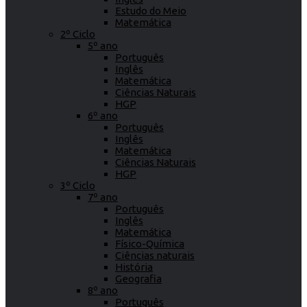
Estudo do Meio
Matemática
2º Ciclo
5º ano
Português
Inglês
Matemática
Ciências Naturais
HGP
6º ano
Português
Inglês
Matemática
Ciências Naturais
HGP
3º Ciclo
7º ano
Português
Inglês
Matemática
Físico-Química
Ciências naturais
História
Geografia
8º ano
Português