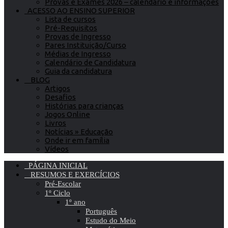
Provas e Exames 2026 – calendário e informações
ACESSO AO ENSINO SUPERIOR
Lista de cursos
Pré-Requisitos
Provas de Ingresso
Pares Instituição/Curso
Médias de Ingresso
Calendário de Candidatura
Guia da candidatura
BLOG
Artigos
Desafios
Histórias para crianças
Jogos Online
Livros
Notícias » Educação
Onde ir em família
Vídeos
PÁGINA INICIAL
RESUMOS E EXERCÍCIOS
Pré-Escolar
1º Ciclo
1º ano
Português
Estudo do Meio