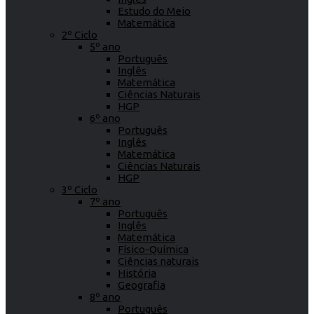
Estudo do Meio
Matemática
2º Ciclo
5º ano
Português
Inglês
Matemática
Ciências Naturais
HGP
6º ano
Português
Inglês
Matemática
Ciências Naturais
HGP
3º Ciclo
7º ano
Português
Inglês
Matemática
Físico-Química
Ciências naturais
História
Geografia
8º ano
Português