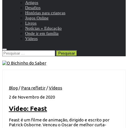
Artigos
Desafios
Histórias para crianças
Jogos Online
Livros
Notícias » Educação
Onde ir em família
Vídeos
Pesquisar
por:
Blog
/
Para refletir
/
Vídeos
2 de Novembro de 2020
Vídeo: Feast
Feast é um filme de animação, dirigido e escrito por
Patrick Osborne. Venceu o Oscar de melhor curta-