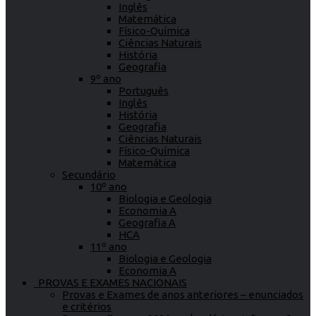
Inglês
Matemática
Físico-Química
Ciências Naturais
História
Geografia
9º ano
Português
Inglês
História
Geografia
Ciências Naturais
Físico-Química
Matemática
Secundário
10º ano
Biologia e Geologia
Economia A
Geografia A
HCA
11º ano
Biologia e Geologia
Economia A
PROVAS E EXAMES NACIONAIS
Provas e Exames de anos anteriores – enunciados
e critérios