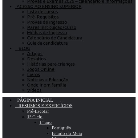
Provas e Exames 2026 – calendário e informações
ACESSO AO ENSINO SUPERIOR
Lista de cursos
Pré-Requisitos
Provas de Ingresso
Pares Instituição/Curso
Médias de Ingresso
Calendário de Candidatura
Guia da candidatura
BLOG
Artigos
Desafios
Histórias para crianças
Jogos Online
Livros
Notícias » Educação
Onde ir em família
Vídeos
PÁGINA INICIAL
RESUMOS E EXERCÍCIOS
Pré-Escolar
1º Ciclo
1º ano
Português
Estudo do Meio