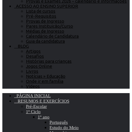
Provas e Exames 2026 – calendário e informações
ACESSO AO ENSINO SUPERIOR
Lista de cursos
Pré-Requisitos
Provas de Ingresso
Pares Instituição/Curso
Médias de Ingresso
Calendário de Candidatura
Guia da candidatura
BLOG
Artigos
Desafios
Histórias para crianças
Jogos Online
Livros
Notícias » Educação
Onde ir em família
Vídeos
PÁGINA INICIAL
RESUMOS E EXERCÍCIOS
Pré-Escolar
1º Ciclo
1º ano
Português
Estudo do Meio