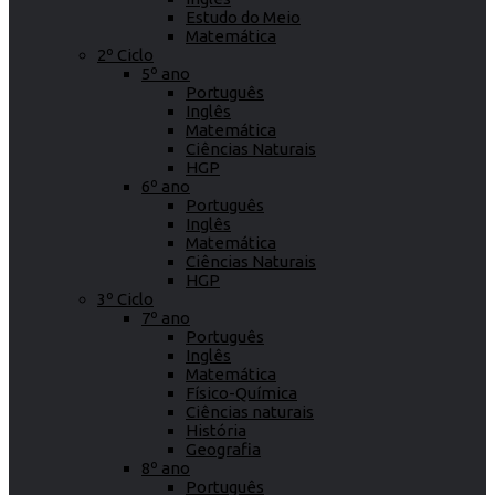
Estudo do Meio
Matemática
2º Ciclo
5º ano
Português
Inglês
Matemática
Ciências Naturais
HGP
6º ano
Português
Inglês
Matemática
Ciências Naturais
HGP
3º Ciclo
7º ano
Português
Inglês
Matemática
Físico-Química
Ciências naturais
História
Geografia
8º ano
Português