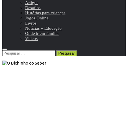
Artigos
Desafios
Histórias para crianças
Jogos Online
Livros
Notícias » Educação
Onde ir em família
Vídeos
Pesquisar
por:
Ciências Físico-Quimicas 7º
/
Resumo de manuais
escolares
14 de Outubro de 2025
FQ 7º ano | Manual Experimenta
(Porto Editora)