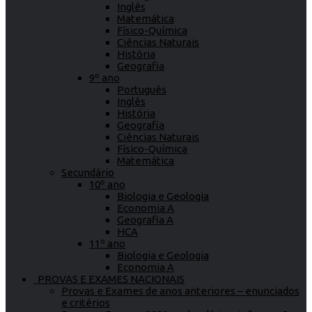
Inglês
Matemática
Físico-Química
Ciências Naturais
História
Geografia
9º ano
Português
Inglês
História
Geografia
Ciências Naturais
Físico-Química
Matemática
Secundário
10º ano
Biologia e Geologia
Economia A
Geografia A
HCA
11º ano
Biologia e Geologia
Economia A
PROVAS E EXAMES NACIONAIS
Provas e Exames de anos anteriores – enunciados
e critérios