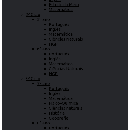
Estudo do Meio
Matemática
2º Ciclo
5º ano
Português
Inglês
Matemática
Ciências Naturais
HGP
6º ano
Português
Inglês
Matemática
Ciências Naturais
HGP
3º Ciclo
7º ano
Português
Inglês
Matemática
Físico-Química
Ciências naturais
História
Geografia
8º ano
Português