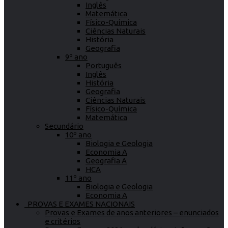
Inglês
Matemática
Físico-Química
Ciências Naturais
História
Geografia
9º ano
Português
Inglês
História
Geografia
Ciências Naturais
Físico-Química
Matemática
Secundário
10º ano
Biologia e Geologia
Economia A
Geografia A
HCA
11º ano
Biologia e Geologia
Economia A
PROVAS E EXAMES NACIONAIS
Provas e Exames de anos anteriores – enunciados
e critérios