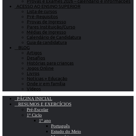
Provas e Exames 2026 – calendário e informações
ACESSO AO ENSINO SUPERIOR
Lista de cursos
Pré-Requisitos
Provas de Ingresso
Pares Instituição/Curso
Médias de Ingresso
Calendário de Candidatura
Guia da candidatura
BLOG
Artigos
Desafios
Histórias para crianças
Jogos Online
Livros
Notícias » Educação
Onde ir em família
Vídeos
PÁGINA INICIAL
RESUMOS E EXERCÍCIOS
Pré-Escolar
1º Ciclo
1º ano
Português
Estudo do Meio