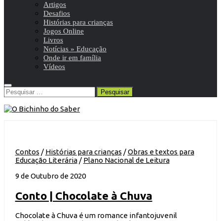
Artigos
Desafios
Histórias para crianças
Jogos Online
Livros
Notícias » Educação
Onde ir em família
Vídeos
Pesquisar
por:
Contos
/
Histórias para crianças
/
Obras e textos para
Educação Literária
/
Plano Nacional de Leitura
9 de Outubro de 2020
Conto | Chocolate à Chuva
Chocolate à Chuva é um romance infantojuvenil