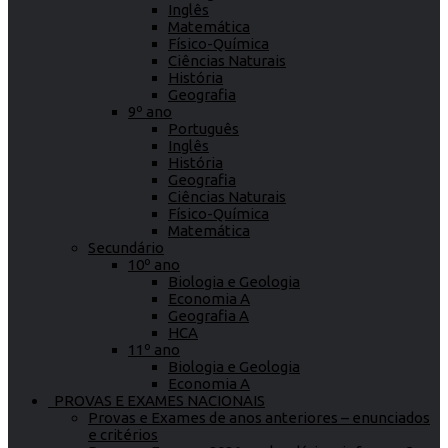
Inglês
Matemática
Físico-Química
Ciências Naturais
História
Geografia
9º ano
Português
Inglês
História
Geografia
Ciências Naturais
Físico-Química
Matemática
Secundário
10º ano
Biologia e Geologia
Economia A
Geografia A
HCA
11º ano
Biologia e Geologia
Economia A
PROVAS E EXAMES NACIONAIS
Provas e Exames de anos anteriores – enunciados
e critérios