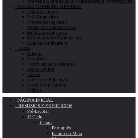
Provas e Exames 2026 – calendário e informações
ACESSO AO ENSINO SUPERIOR
Lista de cursos
Pré-Requisitos
Provas de Ingresso
Pares Instituição/Curso
Médias de Ingresso
Calendário de Candidatura
Guia da candidatura
BLOG
Artigos
Desafios
Histórias para crianças
Jogos Online
Livros
Notícias » Educação
Onde ir em família
Vídeos
PÁGINA INICIAL
RESUMOS E EXERCÍCIOS
Pré-Escolar
1º Ciclo
1º ano
Português
Estudo do Meio