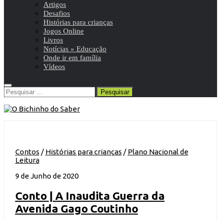
Artigos
Desafios
Histórias para crianças
Jogos Online
Livros
Notícias » Educação
Onde ir em família
Vídeos
Pesquisar
por:
Contos
/
Histórias para crianças
/
Plano Nacional de
Leitura
9 de Junho de 2020
Conto | A Inaudita Guerra da
Avenida Gago Coutinho