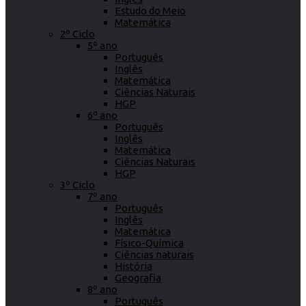
Estudo do Meio
Matemática
2º Ciclo
5º ano
Português
Inglês
Matemática
Ciências Naturais
HGP
6º ano
Português
Inglês
Matemática
Ciências Naturais
HGP
3º Ciclo
7º ano
Português
Inglês
Matemática
Físico-Química
Ciências naturais
História
Geografia
8º ano
Português