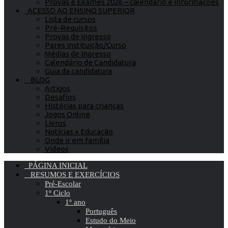
Provas e Exames 2026 – calendário e informações
ACESSO AO ENSINO SUPERIOR
Lista de cursos
Pré-Requisitos
Provas de Ingresso
Pares Instituição/Curso
Médias de Ingresso
Calendário de Candidatura
Guia da candidatura
BLOG
Artigos
Desafios
Histórias para crianças
Jogos Online
Livros
Notícias » Educação
Onde ir em família
Vídeos
PÁGINA INICIAL
RESUMOS E EXERCÍCIOS
Pré-Escolar
1º Ciclo
1º ano
Português
Estudo do Meio