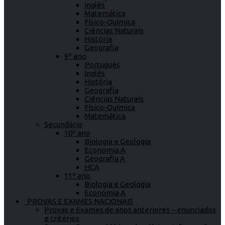
Inglês
Matemática
Físico-Química
Ciências Naturais
História
Geografia
9º ano
Português
Inglês
História
Geografia
Ciências Naturais
Físico-Química
Matemática
Secundário
10º ano
Biologia e Geologia
Economia A
Geografia A
HCA
11º ano
Biologia e Geologia
Economia A
PROVAS E EXAMES NACIONAIS
Provas e Exames de anos anteriores – enunciados
e critérios