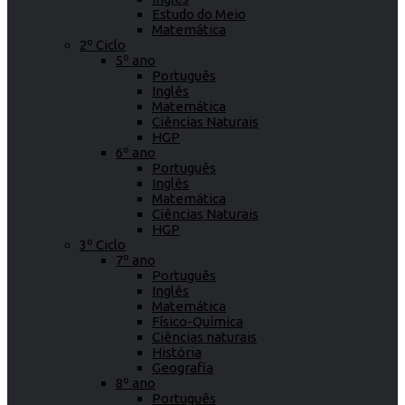
Estudo do Meio
Matemática
2º Ciclo
5º ano
Português
Inglês
Matemática
Ciências Naturais
HGP
6º ano
Português
Inglês
Matemática
Ciências Naturais
HGP
3º Ciclo
7º ano
Português
Inglês
Matemática
Físico-Química
Ciências naturais
História
Geografia
8º ano
Português