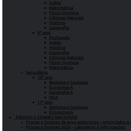
Inglês
Matemática
Físico-Química
Ciências Naturais
História
Geografia
9º ano
Português
Inglês
História
Geografia
Ciências Naturais
Físico-Química
Matemática
Secundário
10º ano
Biologia e Geologia
Economia A
Geografia A
HCA
11º ano
Biologia e Geologia
Economia A
PROVAS E EXAMES NACIONAIS
Provas e Exames de anos anteriores – enunciados e c
Provas e Exames 2026 – calendário e informações