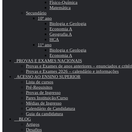
Físico-Química
Matemática
Secundário
10º ano
Biologia e Geologia
Economia A
Geografia A
HCA
11º ano
Biologia e Geologia
Economia A
PROVAS E EXAMES NACIONAIS
Provas e Exames de anos anteriores – enunciados e critér
Provas e Exames 2026 – calendário e informações
ACESSO AO ENSINO SUPERIOR
Lista de cursos
Pré-Requisitos
Provas de Ingresso
Pares Instituição/Curso
Médias de Ingresso
Calendário de Candidatura
Guia da candidatura
BLOG
Artigos
Desafios