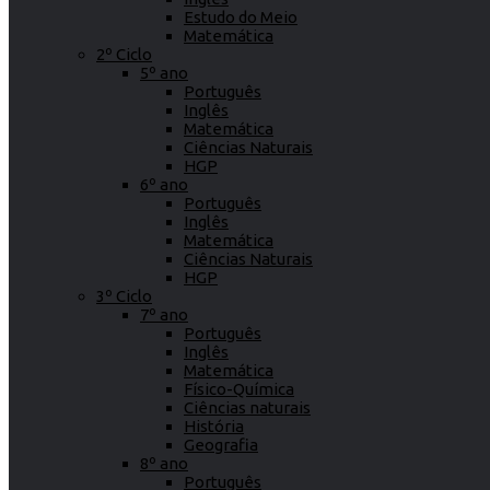
Estudo do Meio
Matemática
2º Ciclo
5º ano
Português
Inglês
Matemática
Ciências Naturais
HGP
6º ano
Português
Inglês
Matemática
Ciências Naturais
HGP
3º Ciclo
7º ano
Português
Inglês
Matemática
Físico-Química
Ciências naturais
História
Geografia
8º ano
Português