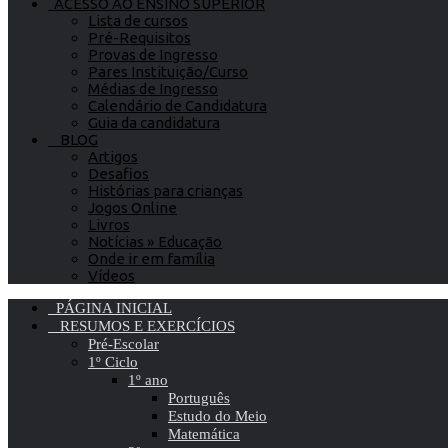
ACESSO AO ENSINO SUPERIOR
Lista de cursos
Pré-Requisitos
Provas de Ingresso
Pares Instituição/Curso
Médias de Ingresso
Calendário de Candidatura
Guia da candidatura
BLOG
Artigos
Desafios
Histórias para crianças
Jogos Online
Livros
Notícias » Educação
Onde ir em família
Vídeos
PÁGINA INICIAL
RESUMOS E EXERCÍCIOS
Pré-Escolar
1º Ciclo
1º ano
Português
Estudo do Meio
Matemática