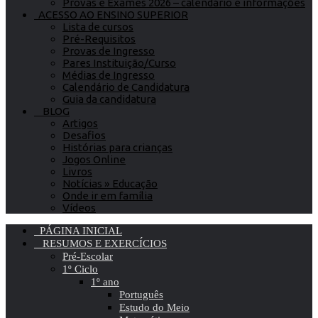
Provas e Exames 2026 – calendário e informações
ACESSO AO ENSINO SUPERIOR
Lista de cursos
Pré-Requisitos
Provas de Ingresso
Pares Instituição/Curso
Médias de Ingresso
Calendário de Candidatura
Guia da candidatura
BLOG
Artigos
Desafios
Histórias para crianças
Jogos Online
Livros
Notícias » Educação
Onde ir em família
Vídeos
PÁGINA INICIAL
RESUMOS E EXERCÍCIOS
Pré-Escolar
1º Ciclo
1º ano
Português
Estudo do Meio