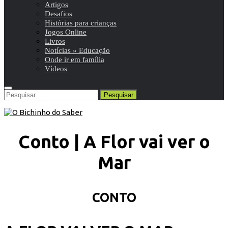
Artigos
Desafios
Histórias para crianças
Jogos Online
Livros
Notícias » Educação
Onde ir em família
Vídeos
Pesquisar
por:
Conto | A Flor vai ver o
Mar
CONTO