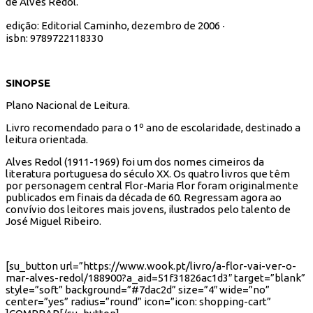
de Alves Redol.
edição: Editorial Caminho, dezembro de 2006 ‧
isbn:
9789722118330
SINOPSE
Plano Nacional de Leitura.
Livro recomendado para o 1º ano de escolaridade, destinado a
leitura orientada.
Alves Redol (1911-1969) foi um dos nomes cimeiros da
literatura portuguesa do século XX. Os quatro livros que têm
por personagem central Flor-Maria Flor foram originalmente
publicados em finais da década de 60. Regressam agora ao
convívio dos leitores mais jovens, ilustrados pelo talento de
José Miguel Ribeiro.
[su_button url=”https://www.wook.pt/livro/a-flor-vai-ver-o-
mar-alves-redol/188900?a_aid=51f31826ac1d3″ target=”blank”
style=”soft” background=”#7dac2d” size=”4″ wide=”no”
center=”yes” radius=”round” icon=”icon: shopping-cart”