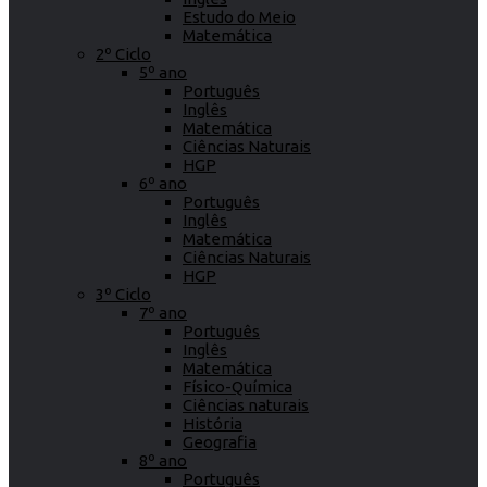
Estudo do Meio
Matemática
2º Ciclo
5º ano
Português
Inglês
Matemática
Ciências Naturais
HGP
6º ano
Português
Inglês
Matemática
Ciências Naturais
HGP
3º Ciclo
7º ano
Português
Inglês
Matemática
Físico-Química
Ciências naturais
História
Geografia
8º ano
Português