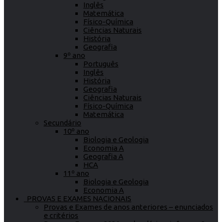
Inglês
Matemática
Físico-Química
Ciências Naturais
História
Geografia
9º ano
Português
Inglês
História
Geografia
Ciências Naturais
Físico-Química
Matemática
Secundário
10º ano
Biologia e Geologia
Economia A
Geografia A
HCA
11º ano
Biologia e Geologia
Economia A
PROVAS E EXAMES NACIONAIS
Provas e Exames de anos anteriores – enunciados
e critérios