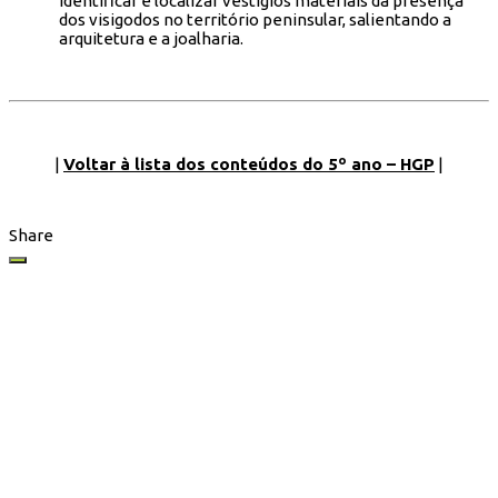
Identificar e localizar vestígios materiais da presença
dos visigodos no território peninsular, salientando a
arquitetura e a joalharia.
|
Voltar à lista dos conteúdos do 5º ano – HGP
|
Share