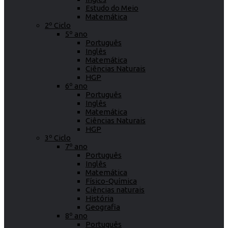
Estudo do Meio
Matemática
2º Ciclo
5º ano
Português
Inglês
Matemática
Ciências Naturais
HGP
6º ano
Português
Inglês
Matemática
Ciências Naturais
HGP
3º Ciclo
7º ano
Português
Inglês
Matemática
Físico-Química
Ciências naturais
História
Geografia
8º ano
Português