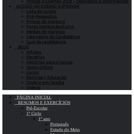
Provas e Exames 2026 – calendário e informações
ACESSO AO ENSINO SUPERIOR
Lista de cursos
Pré-Requisitos
Provas de Ingresso
Pares Instituição/Curso
Médias de Ingresso
Calendário de Candidatura
Guia da candidatura
BLOG
Artigos
Desafios
Histórias para crianças
Jogos Online
Livros
Notícias » Educação
Onde ir em família
Vídeos
PÁGINA INICIAL
RESUMOS E EXERCÍCIOS
Pré-Escolar
1º Ciclo
1º ano
Português
Estudo do Meio