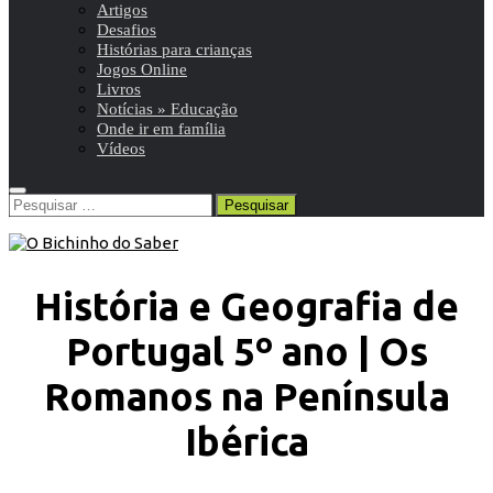
Artigos
Desafios
Histórias para crianças
Jogos Online
Livros
Notícias » Educação
Onde ir em família
Vídeos
Pesquisar
por:
História e Geografia de
Portugal 5º ano | Os
Romanos na Península
Ibérica