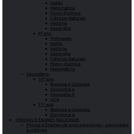
Inglês
Matemática
Físico-Química
Ciências Naturais
História
Geografia
9º ano
Português
Inglês
História
Geografia
Ciências Naturais
Físico-Química
Matemática
Secundário
10º ano
Biologia e Geologia
Economia A
Geografia A
HCA
11º ano
Biologia e Geologia
Economia A
PROVAS E EXAMES NACIONAIS
Provas e Exames de anos anteriores – enunciados
e critérios