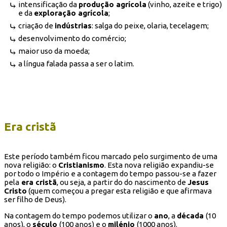
intensificação da
produção agrícola
(vinho, azeite e trigo)
e da
exploração agrícola
;
criação de
indústrias
: salga do peixe, olaria, tecelagem;
desenvolvimento do comércio;
maior uso da moeda;
a língua falada passa a ser o latim.
Era cristã
Este período também ficou marcado pelo surgimento de uma
nova religião: o
Cristianismo
. Esta nova religião expandiu-se
por todo o Império e a contagem do tempo passou-se a fazer
pela
era cristã
, ou seja, a partir do do nascimento de
Jesus
Cristo
(quem começou a pregar esta religião e que afirmava
ser filho de Deus).
Na contagem do tempo podemos utilizar o
ano
, a
década
(10
anos), o
século
(100 anos) e o
milénio
(1000 anos).