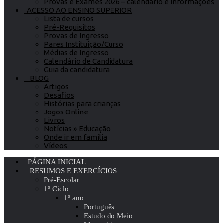
Provas e Exames 2026 – calendário e informações
ACESSO AO ENSINO SUPERIOR
Lista de cursos
Pré-Requisitos
Provas de Ingresso
Pares Instituição/Curso
Médias de Ingresso
Calendário de Candidatura
Guia da candidatura
BLOG
Artigos
Desafios
Histórias para crianças
Jogos Online
Livros
Notícias » Educação
Onde ir em família
Vídeos
PÁGINA INICIAL
RESUMOS E EXERCÍCIOS
Pré-Escolar
1º Ciclo
1º ano
Português
Estudo do Meio