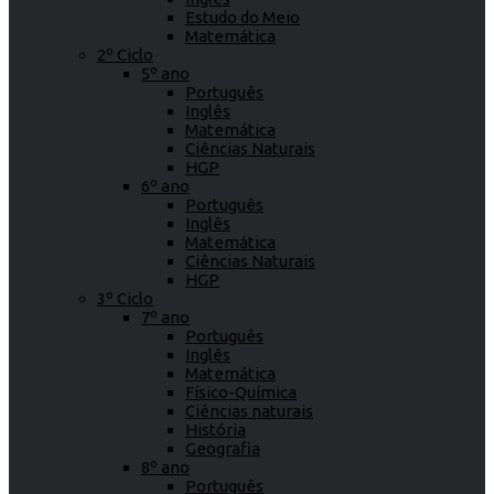
Estudo do Meio
Matemática
2º Ciclo
5º ano
Português
Inglês
Matemática
Ciências Naturais
HGP
6º ano
Português
Inglês
Matemática
Ciências Naturais
HGP
3º Ciclo
7º ano
Português
Inglês
Matemática
Físico-Química
Ciências naturais
História
Geografia
8º ano
Português