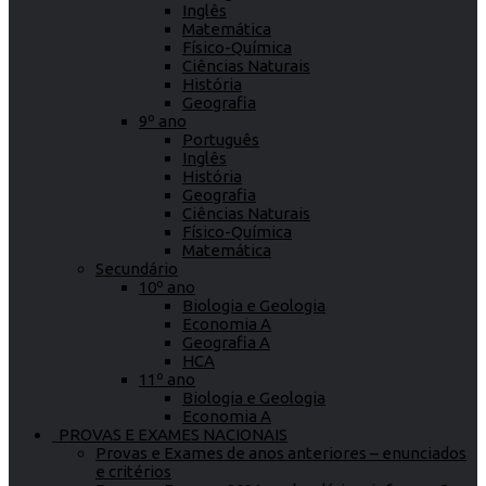
Inglês
Matemática
Físico-Química
Ciências Naturais
História
Geografia
9º ano
Português
Inglês
História
Geografia
Ciências Naturais
Físico-Química
Matemática
Secundário
10º ano
Biologia e Geologia
Economia A
Geografia A
HCA
11º ano
Biologia e Geologia
Economia A
PROVAS E EXAMES NACIONAIS
Provas e Exames de anos anteriores – enunciados
e critérios