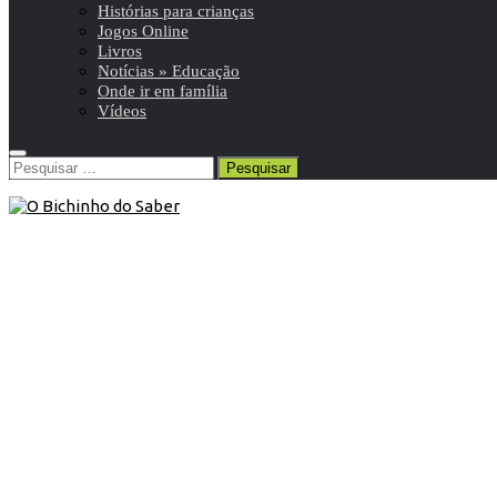
Histórias para crianças
Jogos Online
Livros
Notícias » Educação
Onde ir em família
Vídeos
Pesquisar
por:
Contos
/
Histórias para crianças
/
Plano Nacional de
Leitura
30 de Janeiro de 2021
Conto | Feliz Natal Lobo Mau
Este livro transforma as personagens Lobo Mau e Pai
Natal em duas personagens super divertidas, fazendo
uma ligação com as histórias tradicionais.