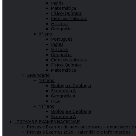
Inglês
Matemática
Físico-Química
Ciências Naturais
História
Geografia
9º ano
Português
Inglês
História
Geografia
Ciências Naturais
Físico-Química
Matemática
Secundário
10º ano
Biologia e Geologia
Economia A
Geografia A
HCA
11º ano
Biologia e Geologia
Economia A
PROVAS E EXAMES NACIONAIS
Provas e Exames de anos anteriores – enunciados e c
Provas e Exames 2026 – calendário e informações