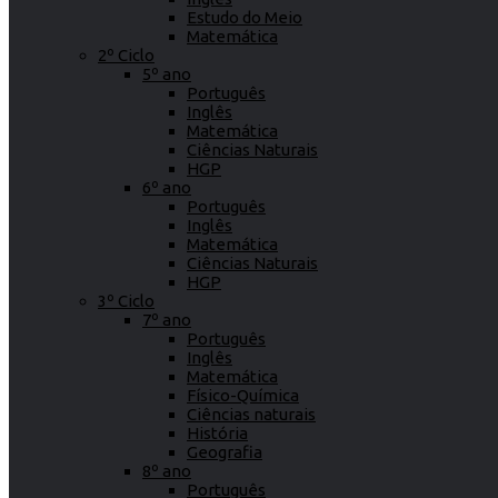
Estudo do Meio
Matemática
2º Ciclo
5º ano
Português
Inglês
Matemática
Ciências Naturais
HGP
6º ano
Português
Inglês
Matemática
Ciências Naturais
HGP
3º Ciclo
7º ano
Português
Inglês
Matemática
Físico-Química
Ciências naturais
História
Geografia
8º ano
Português