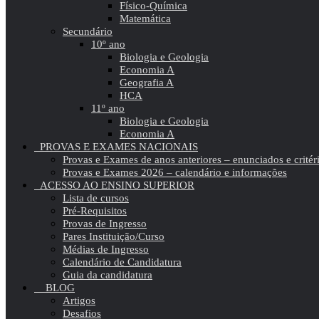
Físico-Química
Matemática
Secundário
10º ano
Biologia e Geologia
Economia A
Geografia A
HCA
11º ano
Biologia e Geologia
Economia A
PROVAS E EXAMES NACIONAIS
Provas e Exames de anos anteriores – enunciados e critér
Provas e Exames 2026 – calendário e informações
ACESSO AO ENSINO SUPERIOR
Lista de cursos
Pré-Requisitos
Provas de Ingresso
Pares Instituição/Curso
Médias de Ingresso
Calendário de Candidatura
Guia da candidatura
BLOG
Artigos
Desafios