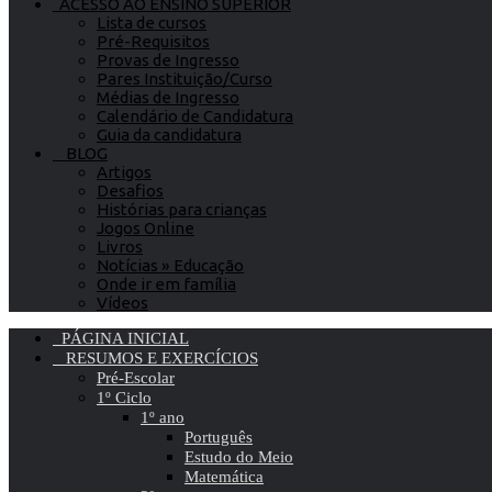
ACESSO AO ENSINO SUPERIOR
Lista de cursos
Pré-Requisitos
Provas de Ingresso
Pares Instituição/Curso
Médias de Ingresso
Calendário de Candidatura
Guia da candidatura
BLOG
Artigos
Desafios
Histórias para crianças
Jogos Online
Livros
Notícias » Educação
Onde ir em família
Vídeos
PÁGINA INICIAL
RESUMOS E EXERCÍCIOS
Pré-Escolar
1º Ciclo
1º ano
Português
Estudo do Meio
Matemática