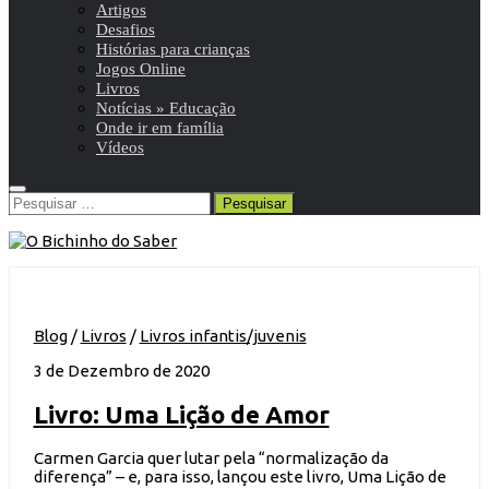
Artigos
Desafios
Histórias para crianças
Jogos Online
Livros
Notícias » Educação
Onde ir em família
Vídeos
Pesquisar
por:
Blog
/
Livros
/
Livros infantis/juvenis
3 de Dezembro de 2020
Livro: Uma Lição de Amor
Carmen Garcia quer lutar pela “normalização da
diferença” – e, para isso, lançou este livro, Uma Lição de