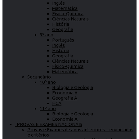
Inglês
Matemática
Físico-Química
Ciências Naturais
História
Geografia
9º ano
Português
Inglês
História
Geografia
Ciências Naturais
Físico-Química
Matemática
Secundário
10º ano
Biologia e Geologia
Economia A
Geografia A
HCA
11º ano
Biologia e Geologia
Economia A
PROVAS E EXAMES NACIONAIS
Provas e Exames de anos anteriores – enunciados
e critérios