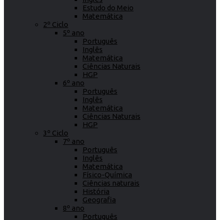
Estudo do Meio
Matemática
2º Ciclo
5º ano
Português
Inglês
Matemática
Ciências Naturais
HGP
6º ano
Português
Inglês
Matemática
Ciências Naturais
HGP
3º Ciclo
7º ano
Português
Inglês
Matemática
Físico-Química
Ciências naturais
História
Geografia
8º ano
Português