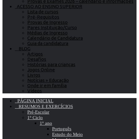
Provas e Exames 2026 – calendário e informações
ACESSO AO ENSINO SUPERIOR
Lista de cursos
Pré-Requisitos
Provas de Ingresso
Pares Instituição/Curso
Médias de Ingresso
Calendário de Candidatura
Guia da candidatura
BLOG
Artigos
Desafios
Histórias para crianças
Jogos Online
Livros
Notícias » Educação
Onde ir em família
Vídeos
PÁGINA INICIAL
RESUMOS E EXERCÍCIOS
Pré-Escolar
1º Ciclo
1º ano
Português
Estudo do Meio