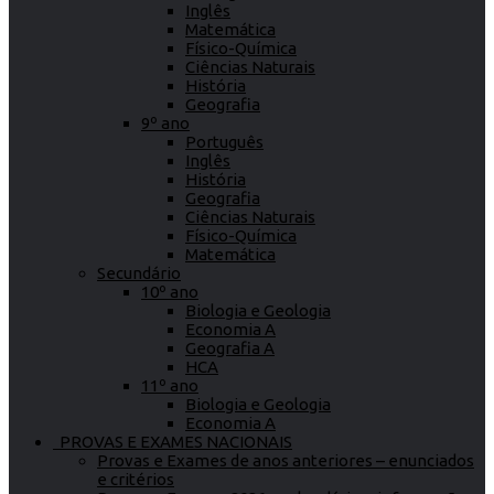
Inglês
Matemática
Físico-Química
Ciências Naturais
História
Geografia
9º ano
Português
Inglês
História
Geografia
Ciências Naturais
Físico-Química
Matemática
Secundário
10º ano
Biologia e Geologia
Economia A
Geografia A
HCA
11º ano
Biologia e Geologia
Economia A
PROVAS E EXAMES NACIONAIS
Provas e Exames de anos anteriores – enunciados
e critérios