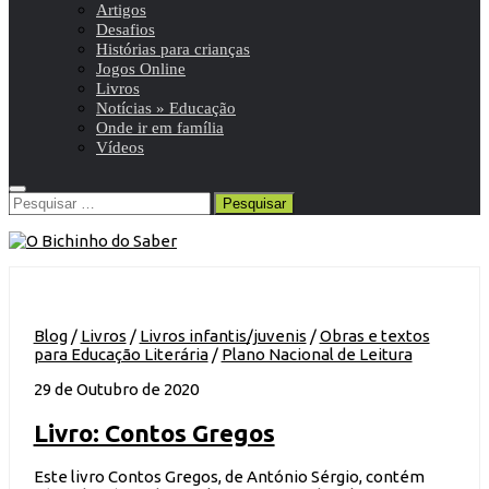
Artigos
Desafios
Histórias para crianças
Jogos Online
Livros
Notícias » Educação
Onde ir em família
Vídeos
Pesquisar
por:
Blog
/
Livros
/
Livros infantis/juvenis
/
Obras e textos
para Educação Literária
/
Plano Nacional de Leitura
29 de Outubro de 2020
Livro: Contos Gregos
Este livro Contos Gregos, de António Sérgio, contém