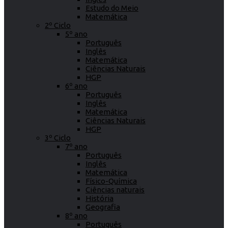
Estudo do Meio
Matemática
2º Ciclo
5º ano
Português
Inglês
Matemática
Ciências Naturais
HGP
6º ano
Português
Inglês
Matemática
Ciências Naturais
HGP
3º Ciclo
7º ano
Português
Inglês
Matemática
Físico-Química
Ciências naturais
História
Geografia
8º ano
Português