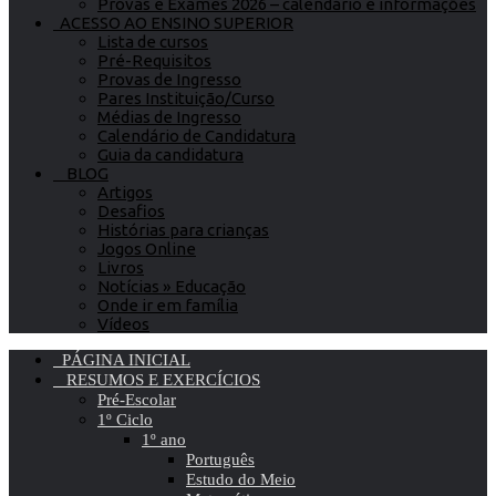
Provas e Exames 2026 – calendário e informações
ACESSO AO ENSINO SUPERIOR
Lista de cursos
Pré-Requisitos
Provas de Ingresso
Pares Instituição/Curso
Médias de Ingresso
Calendário de Candidatura
Guia da candidatura
BLOG
Artigos
Desafios
Histórias para crianças
Jogos Online
Livros
Notícias » Educação
Onde ir em família
Vídeos
PÁGINA INICIAL
RESUMOS E EXERCÍCIOS
Pré-Escolar
1º Ciclo
1º ano
Português
Estudo do Meio