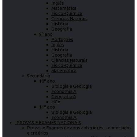
Inglês
Matemática
Físico-Química
Ciências Naturais
História
Geografia
9º ano
Português
Inglês
História
Geografia
Ciências Naturais
Físico-Química
Matemática
Secundário
10º ano
Biologia e Geologia
Economia A
Geografia A
HCA
11º ano
Biologia e Geologia
Economia A
PROVAS E EXAMES NACIONAIS
Provas e Exames de anos anteriores – enunciados
e critérios