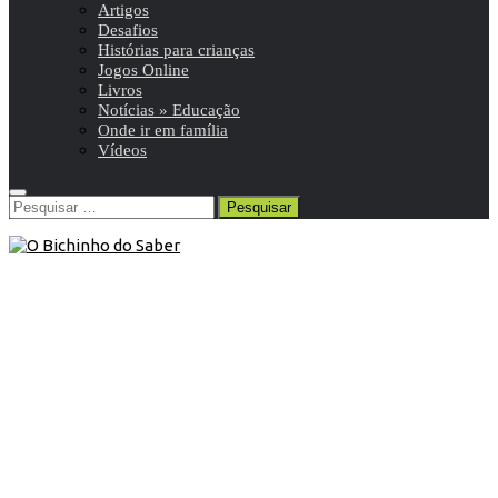
Artigos
Desafios
Histórias para crianças
Jogos Online
Livros
Notícias » Educação
Onde ir em família
Vídeos
Pesquisar
por:
Blog
/
Livros
/
Livros infantis/juvenis
28 de Janeiro de 2021
Livro: Na terra dos animais falantes
Um livro ilustrado para a infância, o qual aborda
questões sobre a vida e a morte.