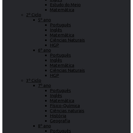
Estudo do Meio
Matemática
2º Ciclo
5º ano
Português
Inglês
Matemática
Ciências Naturais
HGP
6º ano
Português
Inglês
Matemática
Ciências Naturais
HGP
3º Ciclo
7º ano
Português
Inglês
Matemática
Físico-Química
Ciências naturais
História
Geografia
8º ano
Português