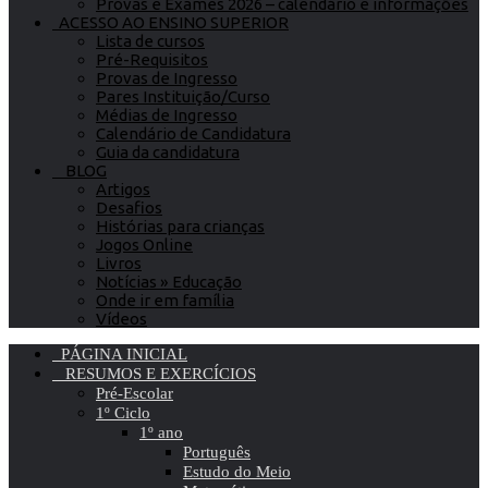
Provas e Exames 2026 – calendário e informações
ACESSO AO ENSINO SUPERIOR
Lista de cursos
Pré-Requisitos
Provas de Ingresso
Pares Instituição/Curso
Médias de Ingresso
Calendário de Candidatura
Guia da candidatura
BLOG
Artigos
Desafios
Histórias para crianças
Jogos Online
Livros
Notícias » Educação
Onde ir em família
Vídeos
PÁGINA INICIAL
RESUMOS E EXERCÍCIOS
Pré-Escolar
1º Ciclo
1º ano
Português
Estudo do Meio