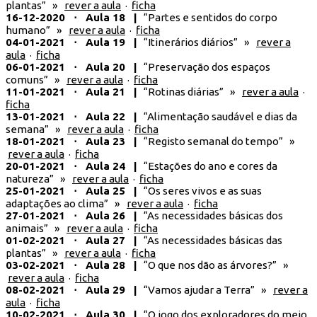
plantas” »
rever a aula
·
ficha
16-12-2020 ⋅ Aula 18 |
“Partes e sentidos do corpo
humano” »
rever a aula
·
ficha
04-01-2021 ⋅ Aula 19 |
“Itinerários diários” »
rever a
aula
·
ficha
06-01-2021 ⋅ Aula 20 |
“Preservação dos espaços
comuns” »
rever a aula
·
ficha
11-01-2021 ⋅ Aula 21 |
“Rotinas diárias” »
rever a aula
·
ficha
13-01-2021 ⋅ Aula 22 |
“Alimentação saudável e dias da
semana” »
rever a aula
·
ficha
18-01-2021 ⋅ Aula 23 |
“Registo semanal do tempo” »
rever a aula
·
ficha
20-01-2021 ⋅ Aula 24 |
“Estações do ano e cores da
natureza” »
rever a aula
·
ficha
25-01-2021 ⋅ Aula 25 |
“Os seres vivos e as suas
adaptações ao clima” »
rever a aula
·
ficha
27-01-2021 ⋅ Aula 26 |
“As necessidades básicas dos
animais” »
rever a aula
·
ficha
01-02-2021 ⋅ Aula 27 |
“As necessidades básicas das
plantas​” »
rever a aula
·
ficha
03-02-2021 ⋅ Aula 28 |
“O que nos dão as árvores?​” »
rever a aula
·
ficha
08-02-2021 ⋅ Aula 29 |
“Vamos ajudar a Terra​” »
rever a
aula
·
ficha
10-02-2021 ⋅ Aula 30 |
“O jogo dos exploradores do meio​