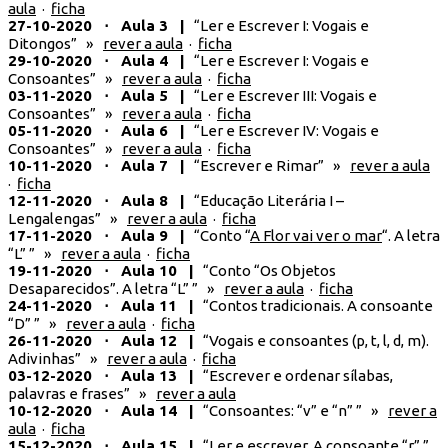
aula
·
ficha
27-10-2020 ⋅ Aula 3 |
“Ler e Escrever I: Vogais e
Ditongos” »
rever a aula
·
ficha
29-10-2020 ⋅ Aula 4 |
“Ler e Escrever I: Vogais e
Consoantes” »
rever a aula
·
ficha
03-11-2020 ⋅ Aula 5 |
“Ler e Escrever III: Vogais e
Consoantes” »
rever a aula
·
ficha
05-11-2020 ⋅ Aula 6 |
“Ler e Escrever IV: Vogais e
Consoantes” »
rever a aula
·
ficha
10-11-2020 ⋅ Aula 7 |
“Escrever e Rimar” »
rever a aula
·
ficha
12-11-2020 ⋅ Aula 8 |
“Educação Literária I –
Lengalengas” »
rever a aula
·
ficha
17-11-2020 ⋅ Aula 9 |
“Conto “
A Flor vai ver o mar
“. A letra
“L” ” »
rever a aula
·
ficha
19-11-2020 ⋅ Aula 10 |
“Conto “Os Objetos
Desaparecidos”. A letra “L” ” »
rever a aula
·
ficha
24-11-2020 ⋅ Aula 11 |
“Contos tradicionais. A consoante
“D” ” »
rever a aula
·
ficha
26-11-2020 ⋅ Aula 12 |
“Vogais e consoantes (p, t, l, d, m).
Adivinhas” »
rever a aula
·
ficha
03-12-2020 ⋅ Aula 13 |
“Escrever e ordenar sílabas,
palavras e frases” »
rever a aula
10-12-2020 ⋅ Aula 14 |
“Consoantes: “v” e “n” ” »
rever a
aula
·
ficha
15-12-2020 ⋅ Aula 15 |
“Ler e escrever. A consoante “r” ”