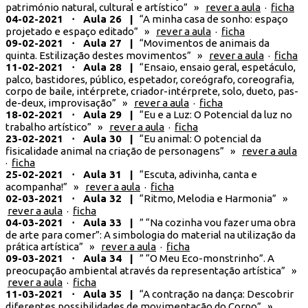
património natural, cultural e artístico” »
rever a aula
·
ficha
04-02-2021 ⋅ Aula 26 |
“A minha casa de sonho: espaço
projetado e espaço editado” »
rever a aula
·
ficha
09-02-2021 ⋅ Aula 27 |
“Movimentos de animais da
quinta. Estilização destes movimentos” »
rever a aula
·
ficha
11-02-2021 ⋅ Aula 28 |
“Ensaio, ensaio geral, espetáculo,
palco, bastidores, público, espetador, coreógrafo, coreografia,
corpo de baile, intérprete, criador-intérprete, solo, dueto, pas-
de-deux, improvisação” »
rever a aula
·
ficha
18-02-2021 ⋅ Aula 29 |
“Eu e a Luz: O Potencial da luz no
trabalho artístico” »
rever a aula
·
ficha
23-02-2021 ⋅ Aula 30 |
“Eu animal: O potencial da
fisicalidade animal na criação de personagens” »
rever a aula
·
ficha
25-02-2021 ⋅ Aula 31 |
“Escuta, adivinha, canta e
acompanha!” »
rever a aula
·
ficha
02-03-2021 ⋅ Aula 32 |
“Ritmo, Melodia e Harmonia” »
rever a aula
·
ficha
04-03-2021 ⋅ Aula 33 |
” “Na cozinha vou fazer uma obra
de arte para comer”: A simbologia do material na utilização da
prática artística” »
rever a aula
·
ficha
09-03-2021 ⋅ Aula 34 |
” “O Meu Eco-monstrinho”. A
preocupação ambiental através da representação artística” »
rever a aula
·
ficha
11-03-2021 ⋅ Aula 35 |
“A contração na dança: Descobrir
diferentes possibilidades de movimentação do Corpo” »