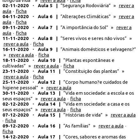
longo da vida” »
rever a aula
·
ficha
02-11-2020 ⋅ Aula 5 |
“Segurança Rodoviária” »
rever a
aula
·
ficha
04-11-2020 ⋅ Aula 6 |
“Alterações Climáticas” »
rever a
aula
·
ficha
09-11-2020 ⋅ Aula 7 |
“A importância do Sol” »
rever a
aula
·
ficha
11-11-2020 ⋅ Aula 8 |
“Seres vivos e seres não vivos” »
rever a aula
·
ficha
16-11-2020 ⋅ Aula 9 |
“Animais domésticos e selvagens?”
»
rever a aula
·
ficha
18-11-2020 ⋅ Aula 10 |
“Plantas espontâneas e
cultivadas” »
rever a aula
·
ficha
23-11-2020 ⋅ Aula 11 |
“Constituição das plantas” »
rever a aula
·
ficha
25-11-2020 ⋅ Aula 12 |
“Corpo humano?e cuidados de
higiene pessoal” »
rever a aula
30-11-2020 ⋅ Aula 13 |
“Vida em sociedade: a escola e os
seus espaços” »
rever a aula
·
ficha
02-12-2020 ⋅ Aula 14 |
“Vida em sociedade: a casa e os
seus espaços” »
rever a aula
·
ficha
07-12-2020 ⋅ Aula 15 |
“Histórias de vida” »
rever a aula
·
ficha
09-12-2020 ⋅ Aula 16 |
“As famílias” »
rever a aula
·
ficha
14-12-2020 ⋅ Aula 17 |
“Cores, sabores e aromas das