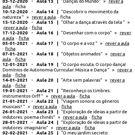
03-12-2020 ⋅ Aula 13 |
“Danças do Mundo” »
rever a
aula
· ficha
10-12-2020 ⋅ Aula 14 |
“Descobrir o movimento da
natureza ” »
rever a aula
· ficha
15-12-2020 ⋅ Aula 15 |
“Olhar a dança através da tela ” »
rever a aula
·
ficha
17-12-2020 ⋅ Aula 16 |
“Desenhar com o corpo” »
rever
a aula
·
ficha
05-01-2021 ⋅ Aula 17 |
“O corpo e a voz ” »
rever a aula
·
ficha
07-01-2021 ⋅ Aula 18 |
“Objetos animados” »
rever a
aula
·
ficha
12-01-2021 ⋅ Aula 19 |
“O corpo escuta. O corpo dança!
Domínios de Autonomia Curricular: Música e Dança ” »
rever a
aula
·
ficha
14-01-2021 ⋅ Aula 20 |
“Arte sem palavras” »
rever a
aula
·
ficha
19-01-2021 ⋅ Aula 21 |
“Reconheço os timbres:
instrumentos Orff ” »
rever a aula
·
ficha
21-01-2021 ⋅ Aula 22 |
“Viagem sonora: os géneros
musicais? ” »
rever a aula
·
ficha
26-01-2021 ⋅ Aula 23 |
“Exploração de ideias a partir de
indutores: poema chinês” »
rever a aula
·
ficha
28-01-2021 ⋅ Aula 24 |
“Exploração de ideias a partir de
indutores: imaginário” »
rever a aula
·
ficha
02-02-2021 ⋅ Aula 25 |
“O meu jardim secreto: