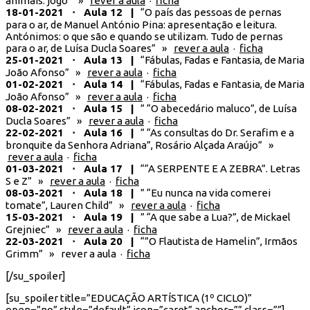
animais: jogo” »
rever a aula
·
ficha
18-01-2021 ⋅ Aula 12 |
“O país das pessoas de pernas
para o ar, de Manuel António Pina: apresentação e leitura.
Antónimos: o que são e quando se utilizam. Tudo de pernas
para o ar, de Luísa Ducla Soares” »
rever a aula
·
ficha
25-01-2021 ⋅ Aula 13 |
“Fábulas, Fadas e Fantasia, de Maria
João Afonso” »
rever a aula
·
ficha
01-02-2021 ⋅ Aula 14 |
“Fábulas, Fadas e Fantasia, de Maria
João Afonso” »
rever a aula
·
ficha
08-02-2021 ⋅ Aula 15 |
” “O abecedário maluco”, de Luísa
Ducla Soares” »
rever a aula
·
ficha
22-02-2021 ⋅ Aula 16 |
” “As consultas do Dr. Serafim e a
bronquite da Senhora Adriana”, Rosário Alçada Araújo” »
rever a aula
·
ficha
01-03-2021 ⋅ Aula 17 |
““A SERPENTE E A ZEBRA”. Letras
S e Z” »
rever a aula
·
ficha
08-03-2021 ⋅ Aula 18 |
” “Eu nunca na vida comerei
tomate”, Lauren Child” »
rever a aula
·
ficha
15-03-2021 ⋅ Aula 19 |
” “A que sabe a Lua?”, de Mickael
Grejniec” »
rever a aula
·
ficha
22-03-2021 ⋅ Aula 20 |
“”O Flautista de Hamelin”, Irmãos
Grimm” » rever a aula ·
ficha
[/su_spoiler]
[su_spoiler title=”EDUCAÇÃO ARTÍSTICA (1º CICLO)”
open=”no” style=”default” icon=”caret” anchor=”” class=””]