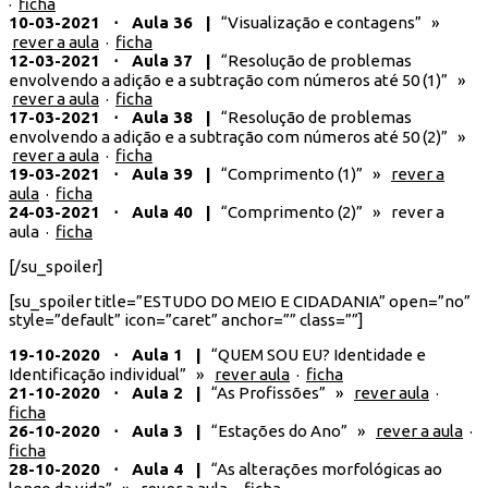
·
ficha
10-03-2021 ⋅ Aula 36 |
“Visualização e contagens” »
rever a aula
·
ficha
12-03-2021 ⋅ Aula 37 |
“Resolução de problemas
envolvendo a adição e a subtração com números até 50 (1)​” »
rever a aula
·
ficha
17-03-2021 ⋅ Aula 38 |
“Resolução de problemas
envolvendo a adição e a subtração com números até 50 (2)​” »
rever a aula
·
ficha
19-03-2021 ⋅ Aula 39 |
“Comprimento (1)​” »
rever a
aula
·
ficha
24-03-2021 ⋅ Aula 40 |
“Comprimento (2)​” » rever a
aula ·
ficha
[/su_spoiler]
[su_spoiler title=”ESTUDO DO MEIO E CIDADANIA” open=”no”
style=”default” icon=”caret” anchor=”” class=””]
19-10-2020 ⋅ Aula 1 |
“QUEM SOU EU? Identidade e
Identificação individual” »
rever aula
·
ficha
21-10-2020 ⋅ Aula 2 |
“As Profissões” »
rever aula
·
ficha
26-10-2020 ⋅ Aula 3 |
“Estações do Ano” »
rever a aula
·
ficha
28-10-2020 ⋅ Aula 4 |
“As alterações morfológicas ao