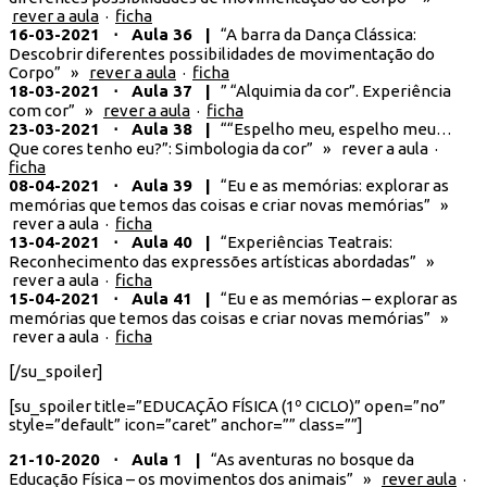
rever a aula
·
ficha
16-03-2021 ⋅ Aula 36 |
“A barra da Dança Clássica:
Descobrir diferentes possibilidades de movimentação do
Corpo” »
rever a aula
·
ficha
18-03-2021 ⋅ Aula 37 |
” “Alquimia da cor”. Experiência
com cor” »
rever a aula
·
ficha
23-03-2021 ⋅ Aula 38 |
““Espelho meu, espelho meu…
Que cores tenho eu?”: Simbologia da cor” » rever a aula ·
ficha
08-04-2021 ⋅ Aula 39 |
“Eu e as memórias: explorar as
memórias que temos das coisas e criar novas memórias” »
rever a aula ·
ficha
13-04-2021 ⋅ Aula 40 |
“Experiências Teatrais:
Reconhecimento das expressões artísticas abordadas” »
rever a aula ·
ficha
15-04-2021 ⋅ Aula 41 |
“Eu e as memórias – explorar as
memórias que temos das coisas e criar novas memórias” »
rever a aula ·
ficha
[/su_spoiler]
[su_spoiler title=”EDUCAÇÃO FÍSICA (1º CICLO)” open=”no”
style=”default” icon=”caret” anchor=”” class=””]
21-10-2020 ⋅ Aula 1 |
“As aventuras no bosque da
Educação Física – os movimentos dos animais” »
rever aula
·