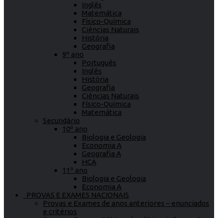
Inglês
Matemática
Físico-Química
Ciências Naturais
História
Geografia
9º ano
Português
Inglês
História
Geografia
Ciências Naturais
Físico-Química
Matemática
Secundário
10º ano
Biologia e Geologia
Economia A
Geografia A
HCA
11º ano
Biologia e Geologia
Economia A
PROVAS E EXAMES NACIONAIS
Provas e Exames de anos anteriores – enunciados
e critérios