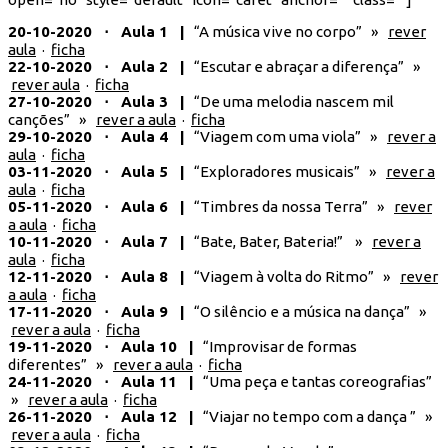
20-10-2020 ⋅ Aula 1 |
“A música vive no corpo” »
rever
aula
·
ficha
22-10-2020 ⋅ Aula 2 |
“Escutar e abraçar a diferença” »
rever aula
·
ficha
27-10-2020 ⋅ Aula 3 |
“De uma melodia nascem mil
canções” »
rever a aula
·
ficha
29-10-2020 ⋅ Aula 4 |
“Viagem com uma viola” »
rever a
aula
·
ficha
03-11-2020 ⋅ Aula 5 |
“Exploradores musicais” »
rever a
aula
·
ficha
05-11-2020 ⋅ Aula 6 |
“Timbres da nossa Terra” »
rever
a aula
·
ficha
10-11-2020 ⋅ Aula 7 |
“Bate, Bater, Bateria!” »
rever a
aula
·
ficha
12-11-2020 ⋅ Aula 8 |
“Viagem à volta do Ritmo” »
rever
a aula
·
ficha
17-11-2020 ⋅ Aula 9 |
“O silêncio e a música na dança” »
rever a aula
·
ficha
19-11-2020 ⋅ Aula 10 |
“Improvisar de formas
diferentes” »
rever a aula
·
ficha
24-11-2020 ⋅ Aula 11 |
“Uma peça e tantas coreografias”
»
rever a aula
·
ficha
26-11-2020 ⋅ Aula 12 |
“Viajar no tempo com a dança ” »
rever a aula
·
ficha