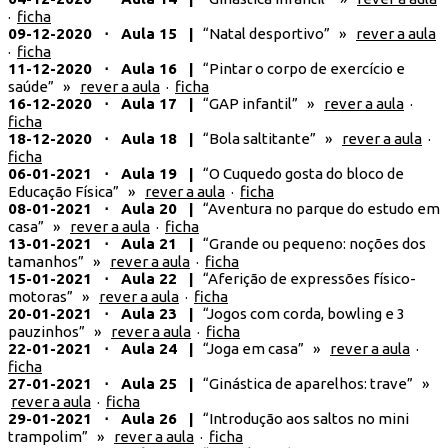
·
ficha
09-12-2020 ⋅ Aula 15 |
“Natal desportivo” »
rever a aula
·
ficha
11-12-2020 ⋅ Aula 16 |
“Pintar o corpo de exercício e
saúde” »
rever a aula
·
ficha
16-12-2020 ⋅ Aula 17 |
“GAP infantil” »
rever a aula
·
ficha
18-12-2020 ⋅ Aula 18 |
“Bola saltitante” »
rever a aula
·
ficha
06-01-2021 ⋅ Aula 19 |
“O Cuquedo gosta do bloco de
Educação Física” »
rever a aula
·
ficha
08-01-2021 ⋅ Aula 20 |
“Aventura no parque do estudo em
casa” »
rever a aula
·
ficha
13-01-2021 ⋅ Aula 21 |
“Grande ou pequeno: noções dos
tamanhos” »
rever a aula
·
ficha
15-01-2021 ⋅ Aula 22 |
“Aferição de expressões físico-
motoras” »
rever a aula
·
ficha
20-01-2021 ⋅ Aula 23 |
“Jogos com corda, bowling e 3
pauzinhos” »
rever a aula
·
ficha
22-01-2021 ⋅ Aula 24 |
“Joga em casa” »
rever a aula
·
ficha
27-01-2021 ⋅ Aula 25 |
“Ginástica de aparelhos: trave” »
rever a aula
·
ficha
29-01-2021 ⋅ Aula 26 |
“Introdução aos saltos no mini
trampolim” »
rever a aula
·
ficha