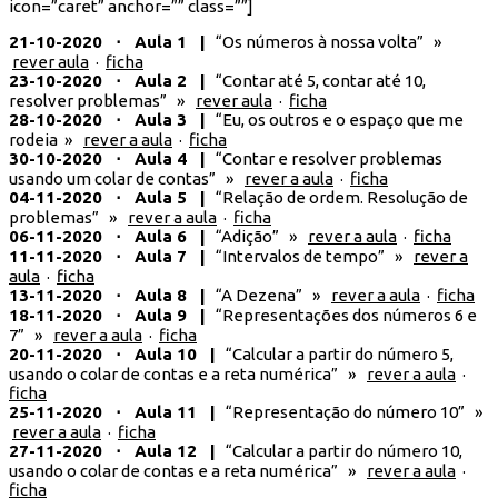
icon=”caret” anchor=”” class=””]
21-10-2020 ⋅ Aula 1 |
“Os números à nossa volta” »
rever aula
·
ficha
23-10-2020 ⋅ Aula 2 |
“Contar até 5, contar até 10,
resolver problemas” »
rever aula
·
ficha
28-10-2020 ⋅ Aula 3 |
“Eu, os outros e o espaço que me
rodeia »
rever a aula
·
ficha
30-10-2020 ⋅ Aula 4 |
“Contar e resolver problemas
usando um colar de contas” »
rever a aula
·
ficha
04-11-2020 ⋅ Aula 5 |
“Relação de ordem. Resolução de
problemas” »
rever a aula
·
ficha
06-11-2020 ⋅ Aula 6 |
“Adição” »
rever a aula
·
ficha
11-11-2020 ⋅ Aula 7 |
“Intervalos de tempo” »
rever a
aula
·
ficha
13-11-2020 ⋅ Aula 8 |
“A Dezena” »
rever a aula
·
ficha
18-11-2020 ⋅ Aula 9 |
“Representações dos números 6 e
7” »
rever a aula
·
ficha
20-11-2020 ⋅ Aula 10 |
“Calcular a partir do número 5,
usando o colar de contas e a reta numérica” »
rever a aula
·
ficha
25-11-2020 ⋅ Aula 11 |
“Representação do número 10” »
rever a aula
·
ficha
27-11-2020 ⋅ Aula 12 |
“Calcular a partir do número 10,
usando o colar de contas e a reta numérica” »
rever a aula
·
ficha