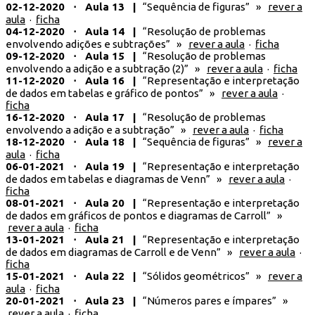
02-12-2020 ⋅ Aula 13 |
“Sequência de figuras” »
rever a
aula
·
ficha
04-12-2020 ⋅ Aula 14 |
“Resolução de problemas
envolvendo adições e subtrações” »
rever a aula
·
ficha
09-12-2020 ⋅ Aula 15 |
“Resolução de problemas
envolvendo a adição e a subtração (2)” »
rever a aula
·
ficha
11-12-2020 ⋅ Aula 16 |
“Representação e interpretação
de dados em tabelas e gráfico de pontos” »
rever a aula
·
ficha
16-12-2020 ⋅ Aula 17 |
“Resolução de problemas
envolvendo a adição e a subtração” »
rever a aula
·
ficha
18-12-2020 ⋅ Aula 18 |
“Sequência de figuras” »
rever a
aula
·
ficha
06-01-2021 ⋅ Aula 19 |
“Representação e interpretação
de dados em tabelas e diagramas de Venn” »
rever a aula
·
ficha
08-01-2021 ⋅ Aula 20 |
“Representação e interpretação
de dados em gráficos de pontos e diagramas de Carroll” »
rever a aula
·
ficha
13-01-2021 ⋅ Aula 21 |
“Representação e interpretação
de dados em diagramas de Carroll e de Venn” »
rever a aula
·
ficha
15-01-2021 ⋅ Aula 22 |
“Sólidos geométricos” »
rever a
aula
·
ficha
20-01-2021 ⋅ Aula 23 |
“Números pares e ímpares” »
rever a aula
·
ficha