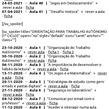
24-03-2021 ⋅ Aula 40 |
“Jogos em Deslocamento” »
rever a aula ·
ficha
07-04-2021 ⋅ Aula 41 |
“Desafio motora” » rever a aula
·
ficha
[/su_spoiler]
[su_spoiler title=”ORIENTAÇÃO PARA TRABALHO AUTÓNOMO
(1º CICLO)” open=”no” style=”default” icon=”caret” anchor=””
class=””]
23-10-2020 ⋅ Aula 1 |
“Organização do Trabalho
Autónomo” »
rever aula
·
ficha 1
·
ficha 2
30-10-2020 ⋅ Aula 2 |
“Organização do Trabalho
Autónomo” »
rever aula
·
ficha
06-11-2020 ⋅ Aula 3 |
“A importância de desenvolver o
hábito da leitura” »
rever a aula
·
ficha
13-11-2020 ⋅ Aula 4 |
“Os Jogos e a Matemática” »
rever
a aula
·
ficha
20-11-2020 ⋅ Aula 5 |
“Estratégias de estudo: como gerir
emails e pastas digitais” »
rever a aula
·
ficha
27-11-2020 ⋅ Aula 6 |
“Segurança no laboratório” »
rever a aula
·
ficha
04-12-2020 ⋅ Aula 7 |
“Comunicar por email com o
professor” »
rever a aula
·
ficha
11-12-2020 ⋅ Aula 8 |
“Aceder e interagir numa aula