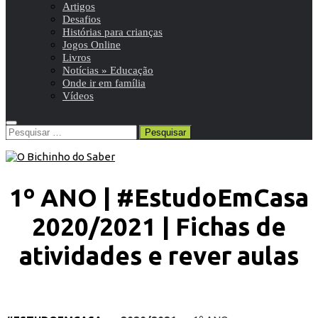
Artigos
Desafios
Histórias para crianças
Jogos Online
Livros
Notícias » Educação
Onde ir em família
Vídeos
Pesquisar
por:
1º ANO | #EstudoEmCasa
2020/2021 | Fichas de
atividades e rever aulas