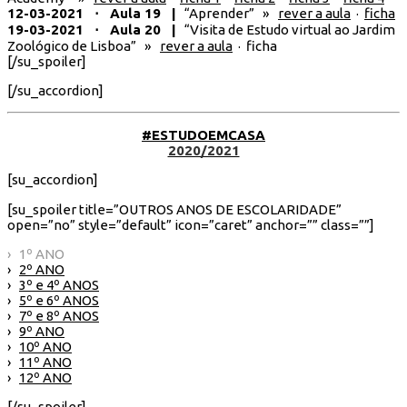
12-03-2021 ⋅ Aula 19 |
“Aprender” »
rever a aula
·
ficha
19-03-2021 ⋅ Aula 20 |
“Visita de Estudo virtual ao Jardim
Zoológico de Lisboa” »
rever a aula
· ficha
[/su_spoiler]
[/su_accordion]
#ESTUDOEMCASA
2020/2021
[su_accordion]
[su_spoiler title=”OUTROS ANOS DE ESCOLARIDADE”
open=”no” style=”default” icon=”caret” anchor=”” class=””]
› 1º ANO
›
2º ANO
›
3º e 4º ANOS
›
5º e 6º ANOS
›
7º e 8º ANOS
›
9º ANO
›
10º ANO
›
11º ANO
›
12º ANO
[/su_spoiler]