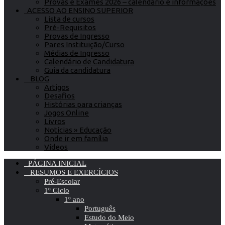
Provas e Exames 2026 – calendário e informações
ACESSO AO ENSINO SUPERIOR
Lista de cursos
Pré-Requisitos
Provas de Ingresso
Pares Instituição/Curso
Médias de Ingresso
Calendário de Candidatura
Guia da candidatura
BLOG
Artigos
Desafios
Histórias para crianças
Jogos Online
Livros
Notícias » Educação
Onde ir em família
Vídeos
PÁGINA INICIAL
RESUMOS E EXERCÍCIOS
Pré-Escolar
1º Ciclo
1º ano
Português
Estudo do Meio