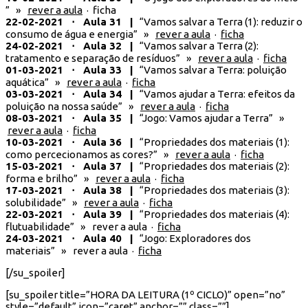
” »
rever a aula
· ficha
22-02-2021 ⋅ Aula 31 |
“Vamos salvar a Terra (1): reduzir o
consumo de água e energia” »
rever a aula
·
ficha
24-02-2021 ⋅ Aula 32 |
“Vamos salvar a Terra (2):
tratamento e separação de resíduos” »
rever a aula
·
ficha
01-03-2021 ⋅ Aula 33 |
“Vamos salvar a Terra: poluição
aquática” »
rever a aula
·
ficha
03-03-2021 ⋅ Aula 34 |
“Vamos ajudar a Terra: efeitos da
poluição na nossa saúde” »
rever a aula
·
ficha
08-03-2021 ⋅ Aula 35 |
“Jogo: Vamos ajudar a Terra​” »
rever a aula
·
ficha
10-03-2021 ⋅ Aula 36 |
“Propriedades dos materiais (1):
como percecionamos as cores?” »
rever a aula
·
ficha
15-03-2021 ⋅ Aula 37 |
“Propriedades dos materiais (2):
forma e brilho” »
rever a aula
·
ficha
17-03-2021 ⋅ Aula 38 |
“Propriedades dos materiais (3):
solubilidade” »
rever a aula
·
ficha
22-03-2021 ⋅ Aula 39 |
“Propriedades dos materiais (4):
flutuabilidade” » rever a aula ·
ficha
24-03-2021 ⋅ Aula 40 |
“Jogo: Exploradores dos
materiais” » rever a aula ·
ficha
[/su_spoiler]
[su_spoiler title=”HORA DA LEITURA (1º CICLO)” open=”no”
style=”default” icon=”caret” anchor=”” class=””]