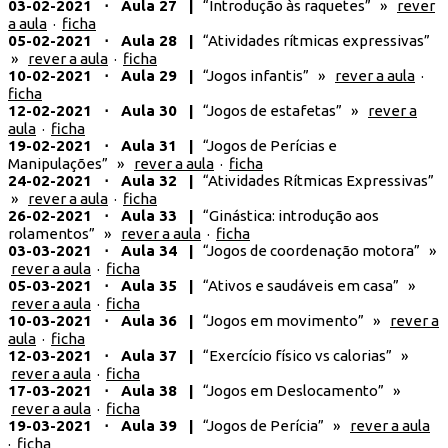
03-02-2021 ⋅ Aula 27 |
“Introdução às raquetes” »
rever
a aula
·
ficha
05-02-2021 ⋅ Aula 28 |
“Atividades rítmicas expressivas”
»
rever a aula
·
ficha
10-02-2021 ⋅ Aula 29 |
“Jogos infantis” »
rever a aula
·
ficha
12-02-2021 ⋅ Aula 30 |
“Jogos de estafetas” »
rever a
aula
·
ficha
19-02-2021 ⋅ Aula 31 |
“Jogos de Perícias e
Manipulações” »
rever a aula
·
ficha
24-02-2021 ⋅ Aula 32 |
“Atividades Rítmicas Expressivas”
»
rever a aula
·
ficha
26-02-2021 ⋅ Aula 33 |
“Ginástica: introdução aos
rolamentos” »
rever a aula
·
ficha
03-03-2021 ⋅ Aula 34 |
“Jogos de coordenação motora” »
rever a aula
·
ficha
05-03-2021 ⋅ Aula 35 |
“Ativos e saudáveis em casa” »
rever a aula
·
ficha
10-03-2021 ⋅ Aula 36 |
“Jogos em movimento” »
rever a
aula
·
ficha
12-03-2021 ⋅ Aula 37 |
“Exercício físico vs calorias” »
rever a aula
·
ficha
17-03-2021 ⋅ Aula 38 |
“Jogos em Deslocamento” »
rever a aula
·
ficha
19-03-2021 ⋅ Aula 39 |
“Jogos de Perícia” »
rever a aula
·
ficha