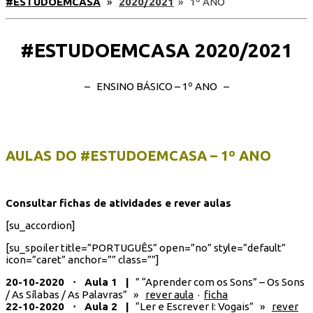
#ESTUDOEMCASA
»
2020/2021
» 1º ANO
#ESTUDOEMCASA 2020/2021
– ENSINO BÁSICO – 1º ANO –
AULAS DO #ESTUDOEMCASA – 1º ANO
Consultar fichas de atividades e rever aulas
[su_accordion]
[su_spoiler title=”PORTUGUÊS” open=”no” style=”default”
icon=”caret” anchor=”” class=””]
20-10-2020 ⋅ Aula 1 |
” “Aprender com os Sons” – Os Sons
/ As Sílabas / As Palavras” »
rever aula
·
ficha
22-10-2020 ⋅ Aula 2 |
“Ler e Escrever I: Vogais” »
rever