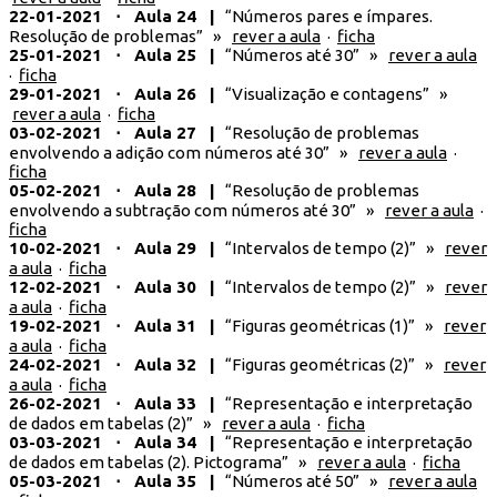
22-01-2021 ⋅ Aula 24 |
“Números pares e ímpares.
Resolução de problemas” »
rever a aula
·
ficha
25-01-2021 ⋅ Aula 25 |
“Números até 30” »
rever a aula
·
ficha
29-01-2021 ⋅ Aula 26 |
“Visualização e contagens” »
rever a aula
·
ficha
03-02-2021 ⋅ Aula 27 |
“Resolução de problemas
envolvendo a adição com números até 30” »
rever a aula
·
ficha
05-02-2021 ⋅ Aula 28 |
“Resolução de problemas
envolvendo a subtração com números até 30” »
rever a aula
·
ficha
10-02-2021 ⋅ Aula 29 |
“Intervalos de tempo (2)” »
rever
a aula
·
ficha
12-02-2021 ⋅ Aula 30 |
“Intervalos de tempo (2)” »
rever
a aula
·
ficha
19-02-2021 ⋅ Aula 31 |
“Figuras geométricas (1)” »
rever
a aula
·
ficha
24-02-2021 ⋅ Aula 32 |
“Figuras geométricas (2)” »
rever
a aula
·
ficha
26-02-2021 ⋅ Aula 33 |
“Representação e interpretação
de dados em tabelas (2)” »
rever a aula
·
ficha
03-03-2021 ⋅ Aula 34 |
“Representação e interpretação
de dados em tabelas (2). Pictograma” »
rever a aula
·
ficha
05-03-2021 ⋅ Aula 35 |
“Números até 50” »
rever a aula