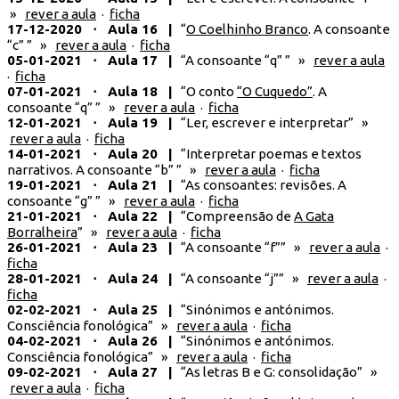
»
rever a aula
·
ficha
17-12-2020 ⋅ Aula 16 |
“
O Coelhinho Branco
. A consoante
“c” ” »
rever a aula
·
ficha
05-01-2021 ⋅ Aula 17 |
“A consoante “q” ” »
rever a aula
·
ficha
07-01-2021 ⋅ Aula 18 |
“O conto
“O Cuquedo”
. A
consoante “q” ” »
rever a aula
·
ficha
12-01-2021 ⋅ Aula 19 |
“Ler, escrever e interpretar” »
rever a aula
·
ficha
14-01-2021 ⋅ Aula 20 |
“Interpretar poemas e textos
narrativos. A consoante “b” ” »
rever a aula
·
ficha
19-01-2021 ⋅ Aula 21 |
“As consoantes: revisões. A
consoante “g” ” »
rever a aula
·
ficha
21-01-2021 ⋅ Aula 22 |
“Compreensão de
A Gata
Borralheira
” »
rever a aula
·
ficha
26-01-2021 ⋅ Aula 23 |
“A consoante “f”” »
rever a aula
·
ficha
28-01-2021 ⋅ Aula 24 |
“A consoante “j”” »
rever a aula
·
ficha
02-02-2021 ⋅ Aula 25 |
“Sinónimos e antónimos.
Consciência fonológica” »
rever a aula
·
ficha
04-02-2021 ⋅ Aula 26 |
“Sinónimos e antónimos.
Consciência fonológica” »
rever a aula
·
ficha
09-02-2021 ⋅ Aula 27 |
“As letras B e G: consolidação” »
rever a aula
·
ficha