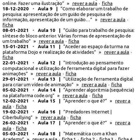
online. Fazer uma ilustração” »
rever a aula
·
ficha
18-12-2020 ⋅ Aula 9 |
“Como elaborar um trabalho de
pesquisa: apresentação de um guião de pesquisa de
informação, apresentação de um guião…” »
rever a aula
·
ficha
08-01-2021 ⋅ Aula 10 |
“Guião para trabalho de pesquisa:
síntese do bloco anterior. Várias formas de apresentação de
um trabalho” »
rever a aula
·
ficha
15-01-2021 ⋅ Aula 11 |
“Aceder ao espaço da turma na
plataforma Dojo e realização de atividades” »
rever a aula
·
ficha
22-01-2021 ⋅ Aula 12 |
“Introdução ao pensamento
computacional e utilização de ferramenta digital para fazer
animações” »
rever a aula
·
ficha
29-01-2021 ⋅ Aula 13 |
“Utilização de ferramenta digital
para criar um vídeo de animação” »
rever a aula
·
ficha
05-02-2021 ⋅ Aula 14 |
“Aprender algoritmia (sequência)
na plataforma code.org” »
rever a aula
·
ficha
12-02-2021 ⋅ Aula 15 |
“Aprender: o que é?” »
rever a
aula
·
ficha
19-02-2021 ⋅ Aula 16 |
“Predadores Internet |
Ciberbullying” »
rever a aula
·
ficha
26-02-2021 ⋅ Aula 17 |
“Aprender: o que é?” »
rever a
aula
·
ficha
05-03-2021 ⋅ Aula 18 |
“Matemática com a Khan
Academy” »
rever a aula
·
ficha 1
·
ficha 2
·
ficha 3
·
ficha 4