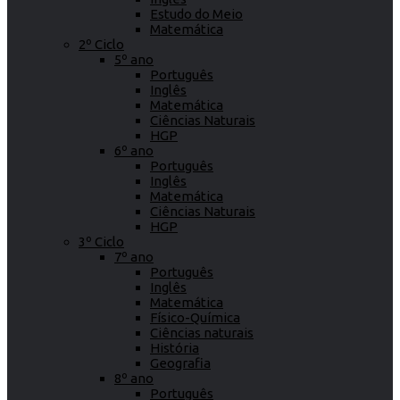
Estudo do Meio
Matemática
2º Ciclo
5º ano
Português
Inglês
Matemática
Ciências Naturais
HGP
6º ano
Português
Inglês
Matemática
Ciências Naturais
HGP
3º Ciclo
7º ano
Português
Inglês
Matemática
Físico-Química
Ciências naturais
História
Geografia
8º ano
Português