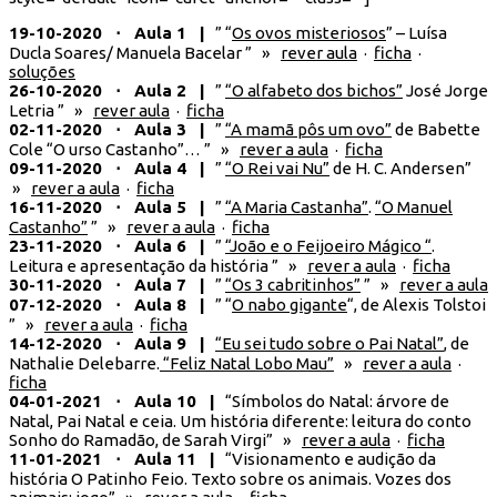
19-10-2020 ⋅ Aula 1 |
” “
Os ovos misteriosos
” – Luísa
Ducla Soares/ Manuela Bacelar ” »
rever aula
·
ficha
·
soluções
26-10-2020 ⋅ Aula 2 |
”
“O alfabeto dos bichos”
José Jorge
Letria ” »
rever aula
·
ficha
02-11-2020 ⋅ Aula 3 |
”
“A mamã pôs um ovo”
de Babette
Cole “O urso Castanho”… ” »
rever a aula
·
ficha
09-11-2020 ⋅ Aula 4 |
”
“O Rei vai Nu”
de H. C. Andersen”
»
rever a aula
·
ficha
16-11-2020 ⋅ Aula 5 |
”
“A Maria Castanha”
.
“O Manuel
Castanho”
” »
rever a aula
·
ficha
23-11-2020 ⋅ Aula 6 |
”
“João e o Feijoeiro Mágico “
.
Leitura e apresentação da história ” »
rever a aula
·
ficha
30-11-2020 ⋅ Aula 7 |
”
“Os 3 cabritinhos”
” »
rever a aula
07-12-2020 ⋅ Aula 8 |
” “
O nabo gigante
“, de Alexis Tolstoi
” »
rever a aula
·
ficha
14-12-2020 ⋅ Aula 9 |
“Eu sei tudo sobre o Pai Natal”
, de
Nathalie Delebarre.
“Feliz Natal Lobo Mau”
»
rever a aula
·
ficha
04-01-2021 ⋅ Aula 10 |
“Símbolos do Natal: árvore de
Natal, Pai Natal e ceia. Um história diferente: leitura do conto
Sonho do Ramadão, de Sarah Virgi” »
rever a aula
·
ficha
11-01-2021 ⋅ Aula 11 |
“Visionamento e audição da
história O Patinho Feio. Texto sobre os animais. Vozes dos