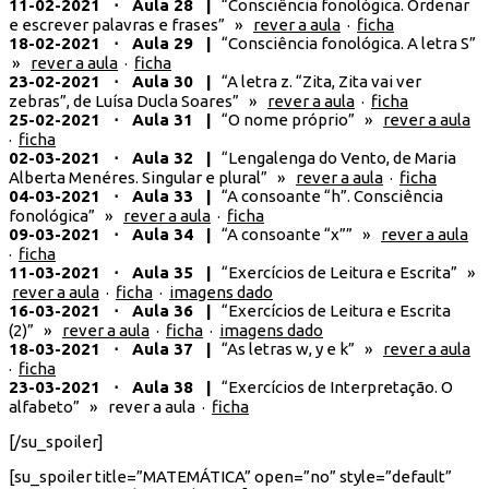
11-02-2021 ⋅ Aula 28 |
“Consciência fonológica. Ordenar
e escrever palavras e frases” »
rever a aula
·
ficha
18-02-2021 ⋅ Aula 29 |
“Consciência fonológica. A letra S”
»
rever a aula
·
ficha
23-02-2021 ⋅ Aula 30 |
“A letra z. “Zita, Zita vai ver
zebras”, de Luísa Ducla Soares” »
rever a aula
·
ficha
25-02-2021 ⋅ Aula 31 |
“O nome próprio” »
rever a aula
·
ficha
02-03-2021 ⋅ Aula 32 |
“Lengalenga do Vento, de Maria
Alberta Menéres. Singular e plural” »
rever a aula
·
ficha
04-03-2021 ⋅ Aula 33 |
“A consoante “h”. Consciência
fonológica” »
rever a aula
·
ficha
09-03-2021 ⋅ Aula 34 |
“A consoante “x”” »
rever a aula
·
ficha
11-03-2021 ⋅ Aula 35 |
“Exercícios de Leitura e Escrita” »
rever a aula
·
ficha
·
imagens dado
16-03-2021 ⋅ Aula 36 |
“Exercícios de Leitura e Escrita
(2)” »
rever a aula
·
ficha
·
imagens dado
18-03-2021 ⋅ Aula 37 |
“As letras w, y e k” »
rever a aula
·
ficha
23-03-2021 ⋅ Aula 38 |
“Exercícios de Interpretação. O
alfabeto” » rever a aula ·
ficha
[/su_spoiler]
[su_spoiler title=”MATEMÁTICA” open=”no” style=”default”