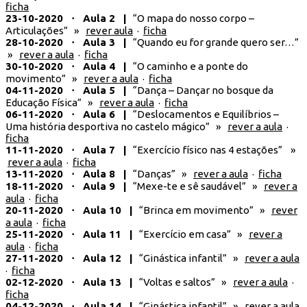
ficha
23-10-2020 ⋅ Aula 2 |
“O mapa do nosso corpo –
Articulações” »
rever aula
·
ficha
28-10-2020 ⋅ Aula 3 |
“Quando eu for grande quero ser…”
»
rever a aula
·
ficha
30-10-2020 ⋅ Aula 4 |
“O caminho e a ponte do
movimento” »
rever a aula
·
ficha
04-11-2020 ⋅ Aula 5 |
“Dança – Dançar no bosque da
Educação Física” »
rever a aula
·
ficha
06-11-2020 ⋅ Aula 6 |
“Deslocamentos e Equilíbrios –
Uma história desportiva no castelo mágico” »
rever a aula
·
ficha
11-11-2020 ⋅ Aula 7 |
“Exercício físico nas 4 estações” »
rever a aula
·
ficha
13-11-2020 ⋅ Aula 8 |
“Danças” »
rever a aula
·
ficha
18-11-2020 ⋅ Aula 9 |
“Mexe-te e sê saudável” »
rever a
aula
·
ficha
20-11-2020 ⋅ Aula 10 |
“Brinca em movimento” »
rever
a aula
·
ficha
25-11-2020 ⋅ Aula 11 |
“Exercício em casa” »
rever a
aula
·
ficha
27-11-2020 ⋅ Aula 12 |
“Ginástica infantil” »
rever a aula
·
ficha
02-12-2020 ⋅ Aula 13 |
“Voltas e saltos” »
rever a aula
·
ficha
04-12-2020 ⋅ Aula 14 |
“Ginástica infantil” »
rever a aula