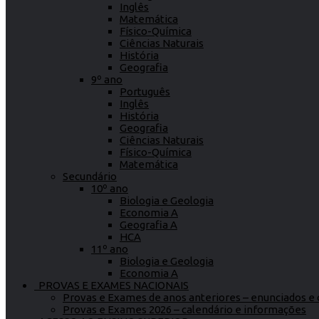
Inglês
Matemática
Físico-Química
Ciências Naturais
História
Geografia
9º ano
Português
Inglês
História
Geografia
Ciências Naturais
Físico-Química
Matemática
Secundário
10º ano
Biologia e Geologia
Economia A
Geografia A
HCA
11º ano
Biologia e Geologia
Economia A
PROVAS E EXAMES NACIONAIS
Provas e Exames de anos anteriores – enunciados e c
Provas e Exames 2026 – calendário e informações