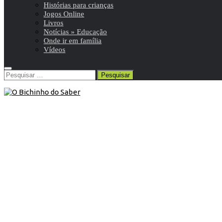
Histórias para crianças
Jogos Online
Livros
Notícias » Educação
Onde ir em família
Vídeos
Pesquisar
por:
8º ANO
/
Ciências Naturais 8º
/
Resumos da matéria e
exercícios
12 de Janeiro de 2016
Ciências Naturais 8º ano | Interações
entre os seres vivos
Resumo de Ciências Naturais | 8º ano | 6 de 18