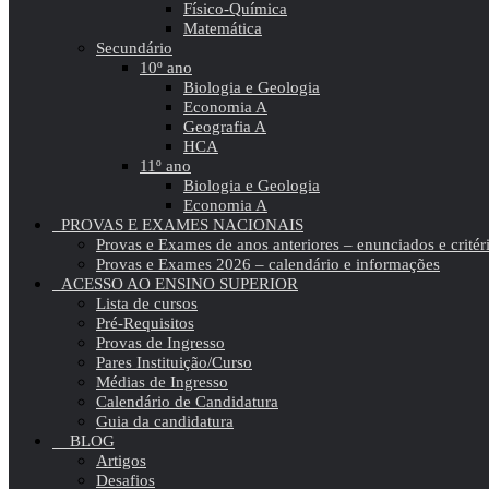
Físico-Química
Matemática
Secundário
10º ano
Biologia e Geologia
Economia A
Geografia A
HCA
11º ano
Biologia e Geologia
Economia A
PROVAS E EXAMES NACIONAIS
Provas e Exames de anos anteriores – enunciados e critér
Provas e Exames 2026 – calendário e informações
ACESSO AO ENSINO SUPERIOR
Lista de cursos
Pré-Requisitos
Provas de Ingresso
Pares Instituição/Curso
Médias de Ingresso
Calendário de Candidatura
Guia da candidatura
BLOG
Artigos
Desafios