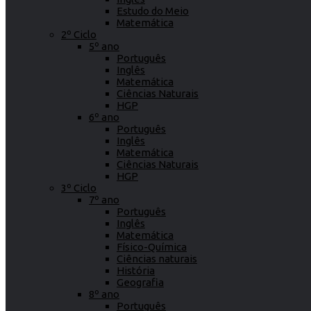
Estudo do Meio
Matemática
2º Ciclo
5º ano
Português
Inglês
Matemática
Ciências Naturais
HGP
6º ano
Português
Inglês
Matemática
Ciências Naturais
HGP
3º Ciclo
7º ano
Português
Inglês
Matemática
Físico-Química
Ciências naturais
História
Geografia
8º ano
Português