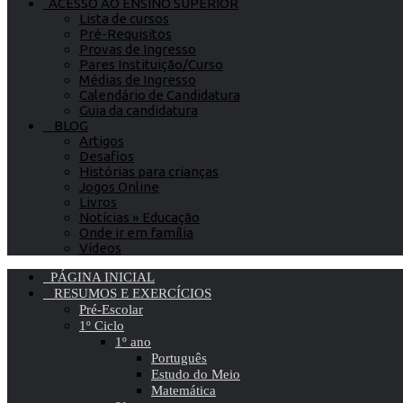
ACESSO AO ENSINO SUPERIOR
Lista de cursos
Pré-Requisitos
Provas de Ingresso
Pares Instituição/Curso
Médias de Ingresso
Calendário de Candidatura
Guia da candidatura
BLOG
Artigos
Desafios
Histórias para crianças
Jogos Online
Livros
Notícias » Educação
Onde ir em família
Vídeos
PÁGINA INICIAL
RESUMOS E EXERCÍCIOS
Pré-Escolar
1º Ciclo
1º ano
Português
Estudo do Meio
Matemática