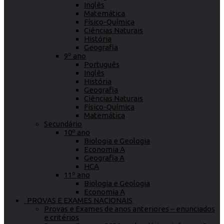
Inglês
Matemática
Físico-Química
Ciências Naturais
História
Geografia
9º ano
Português
Inglês
História
Geografia
Ciências Naturais
Físico-Química
Matemática
Secundário
10º ano
Biologia e Geologia
Economia A
Geografia A
HCA
11º ano
Biologia e Geologia
Economia A
PROVAS E EXAMES NACIONAIS
Provas e Exames de anos anteriores – enunciados
e critérios