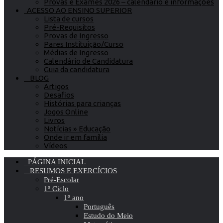
Provas e Exames 2026 – calendário e informações
ACESSO AO ENSINO SUPERIOR
Lista de cursos
Pré-Requisitos
Provas de Ingresso
Pares Instituição/Curso
Médias de Ingresso
Calendário de Candidatura
Guia da candidatura
BLOG
Artigos
Desafios
Histórias para crianças
Jogos Online
Livros
Notícias » Educação
Onde ir em família
Vídeos
PÁGINA INICIAL
RESUMOS E EXERCÍCIOS
Pré-Escolar
1º Ciclo
1º ano
Português
Estudo do Meio