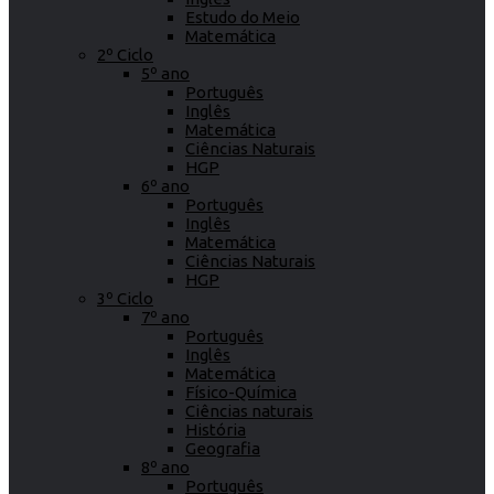
Estudo do Meio
Matemática
2º Ciclo
5º ano
Português
Inglês
Matemática
Ciências Naturais
HGP
6º ano
Português
Inglês
Matemática
Ciências Naturais
HGP
3º Ciclo
7º ano
Português
Inglês
Matemática
Físico-Química
Ciências naturais
História
Geografia
8º ano
Português