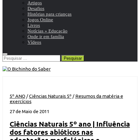
Artigos
Desafios
Histórias para crianças
Jogos Online
Livros
Notícias » Educação
Onde ir em família
Vídeos
Pesquisar
por:
5º ANO
/
Ciências Naturais 5º
/
Resumos da matéria e
exercícios
27 de Maio de 2011
Ciências Naturais 5º ano | Influência
dos fatores abióticos nas