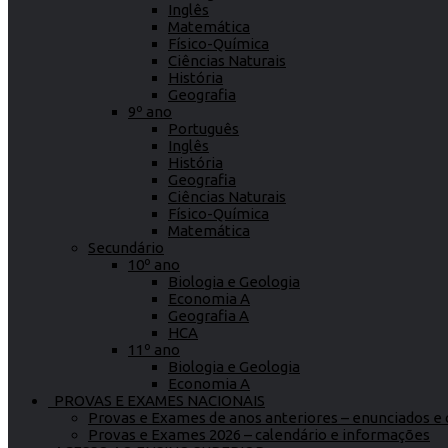
Inglês
Matemática
Físico-Química
Ciências Naturais
História
Geografia
9º ano
Português
Inglês
História
Geografia
Ciências Naturais
Físico-Química
Matemática
Secundário
10º ano
Biologia e Geologia
Economia A
Geografia A
HCA
11º ano
Biologia e Geologia
Economia A
PROVAS E EXAMES NACIONAIS
Provas e Exames de anos anteriores – enunciados e c
Provas e Exames 2026 – calendário e informações