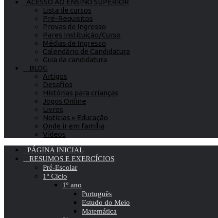
ACESSO AO ENSINO SUPERIOR
Lista de cursos
Pré-Requisitos
Provas de Ingresso
Pares Instituição/Curso
Médias de Ingresso
Calendário de Candidatura
Guia da candidatura
BLOG
Artigos
Desafios
Histórias para crianças
Jogos Online
Livros
Notícias » Educação
Onde ir em família
Vídeos
PÁGINA INICIAL
RESUMOS E EXERCÍCIOS
Pré-Escolar
1º Ciclo
1º ano
Português
Estudo do Meio
Matemática