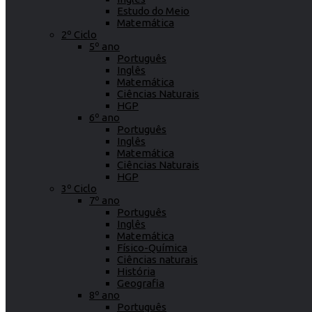
Estudo do Meio
Matemática
2º Ciclo
5º ano
Português
Inglês
Matemática
Ciências Naturais
HGP
6º ano
Português
Inglês
Matemática
Ciências Naturais
HGP
3º Ciclo
7º ano
Português
Inglês
Matemática
Físico-Química
Ciências naturais
História
Geografia
8º ano
Português