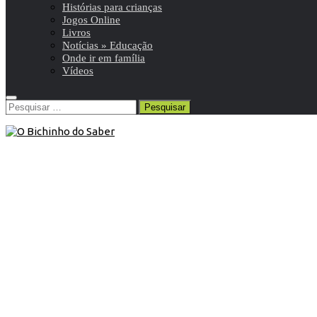
Histórias para crianças
Jogos Online
Livros
Notícias » Educação
Onde ir em família
Vídeos
Pesquisar
por:
8º ANO
/
Ciências Naturais 8º
/
Resumos da matéria e
exercícios
12 de Janeiro de 2016
Ciências Naturais 8º ano | Interações
entre os seres vivos
Resumo de Ciências Naturais | 8º ano | 6 de 18