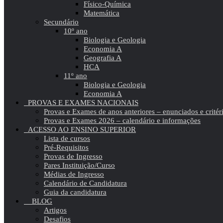
Físico-Química
Matemática
Secundário
10º ano
Biologia e Geologia
Economia A
Geografia A
HCA
11º ano
Biologia e Geologia
Economia A
PROVAS E EXAMES NACIONAIS
Provas e Exames de anos anteriores – enunciados e critér
Provas e Exames 2026 – calendário e informações
ACESSO AO ENSINO SUPERIOR
Lista de cursos
Pré-Requisitos
Provas de Ingresso
Pares Instituição/Curso
Médias de Ingresso
Calendário de Candidatura
Guia da candidatura
BLOG
Artigos
Desafios