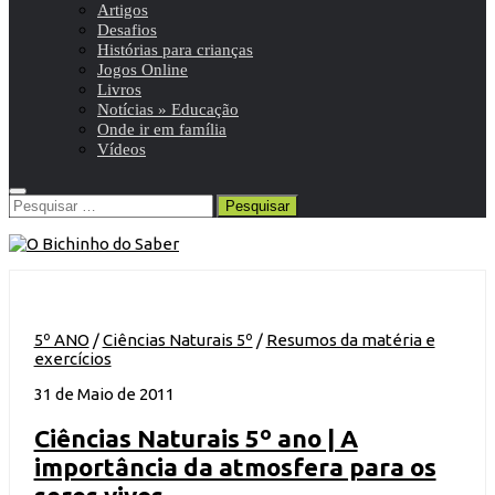
Artigos
Desafios
Histórias para crianças
Jogos Online
Livros
Notícias » Educação
Onde ir em família
Vídeos
Pesquisar
por:
5º ANO
/
Ciências Naturais 5º
/
Resumos da matéria e
exercícios
31 de Maio de 2011
Ciências Naturais 5º ano | A
importância da atmosfera para os