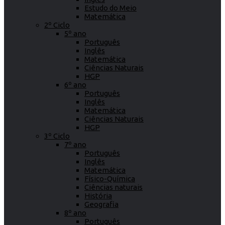
Estudo do Meio
Matemática
2º Ciclo
5º ano
Português
Inglês
Matemática
Ciências Naturais
HGP
6º ano
Português
Inglês
Matemática
Ciências Naturais
HGP
3º Ciclo
7º ano
Português
Inglês
Matemática
Físico-Química
Ciências naturais
História
Geografia
8º ano
Português