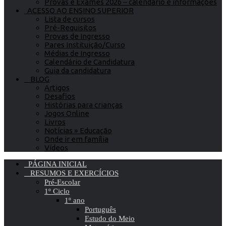
Provas e Exames 2026 – calendário e informações
ACESSO AO ENSINO SUPERIOR
Lista de cursos
Pré-Requisitos
Provas de Ingresso
Pares Instituição/Curso
Médias de Ingresso
Calendário de Candidatura
Guia da candidatura
BLOG
Artigos
Desafios
Histórias para crianças
Jogos Online
Livros
Notícias » Educação
Onde ir em família
Vídeos
PÁGINA INICIAL
RESUMOS E EXERCÍCIOS
Pré-Escolar
1º Ciclo
1º ano
Português
Estudo do Meio