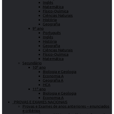
Inglês
Matemática
Físico-Química
Ciências Naturais
História
Geografia
9º ano
Português
Inglês
História
Geografia
Ciências Naturais
Físico-Química
Matemática
Secundário
10º ano
Biologia e Geologia
Economia A
Geografia A
HCA
11º ano
Biologia e Geologia
Economia A
PROVAS E EXAMES NACIONAIS
Provas e Exames de anos anteriores – enunciados
e critérios