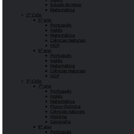
Estudo do Meio
Matemática
2º Ciclo
5º ano
Português
Inglês
Matemática
Ciências Naturais
HGP
6º ano
Português
Inglês
Matemática
Ciências Naturais
HGP
3º Ciclo
7º ano
Português
Inglês
Matemática
Físico-Química
Ciências naturais
História
Geografia
8º ano
Português