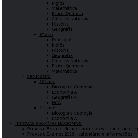
Inglês
Matemática
Físico-Química
Ciências Naturais
História
Geografia
9º ano
Português
Inglês
História
Geografia
Ciências Naturais
Físico-Química
Matemática
Secundário
10º ano
Biologia e Geologia
Economia A
Geografia A
HCA
11º ano
Biologia e Geologia
Economia A
PROVAS E EXAMES NACIONAIS
Provas e Exames de anos anteriores – enunciados e c
Provas e Exames 2026 – calendário e informações