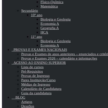
Físico-Química
Matemática
Secundário
10º ano
Biologia e Geologia
Economia A
Geografia A
HCA
11º ano
Biologia e Geologia
Economia A
PROVAS E EXAMES NACIONAIS
Provas e Exames de anos anteriores – enunciados e critér
Provas e Exames 2026 – calendário e informações
ACESSO AO ENSINO SUPERIOR
Lista de cursos
Pré-Requisitos
Provas de Ingresso
Pares Instituição/Curso
Médias de Ingresso
Calendário de Candidatura
Guia da candidatura
BLOG
Artigos
Desafios