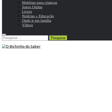
Histórias para crianças
Jogos Online
Livros
Notícias » Educação
Onde ir em família
Vídeos
Pesquisar
por:
5º ANO
/
Ciências Naturais 5º
/
Resumos da matéria e
exercícios
31 de Maio de 2011
Ciências Naturais 5º ano | A
importância da atmosfera para os
seres vivos