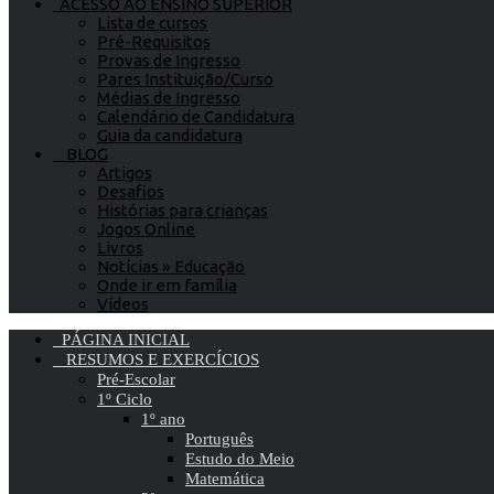
ACESSO AO ENSINO SUPERIOR
Lista de cursos
Pré-Requisitos
Provas de Ingresso
Pares Instituição/Curso
Médias de Ingresso
Calendário de Candidatura
Guia da candidatura
BLOG
Artigos
Desafios
Histórias para crianças
Jogos Online
Livros
Notícias » Educação
Onde ir em família
Vídeos
PÁGINA INICIAL
RESUMOS E EXERCÍCIOS
Pré-Escolar
1º Ciclo
1º ano
Português
Estudo do Meio
Matemática