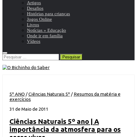
Artigos
Desafios
Histórias para crianças
Jogos Online
Livros
Notícias » Educação
Onde ir em família
Vídeos
Pesquisar
por:
5º ANO
/
Ciências Naturais 5º
/
Resumos da matéria e
exercícios
31 de Maio de 2011
Ciências Naturais 5º ano | A
importância da atmosfera para os