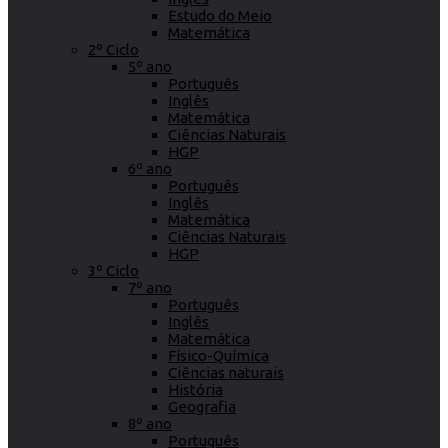
Estudo do Meio
Matemática
2º Ciclo
5º ano
Português
Inglês
Matemática
Ciências Naturais
HGP
6º ano
Português
Inglês
Matemática
Ciências Naturais
HGP
3º Ciclo
7º ano
Português
Inglês
Matemática
Físico-Química
Ciências naturais
História
Geografia
8º ano
Português