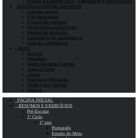
Provas e Exames 2026 – calendário e informações
ACESSO AO ENSINO SUPERIOR
Lista de cursos
Pré-Requisitos
Provas de Ingresso
Pares Instituição/Curso
Médias de Ingresso
Calendário de Candidatura
Guia da candidatura
BLOG
Artigos
Desafios
Histórias para crianças
Jogos Online
Livros
Notícias » Educação
Onde ir em família
Vídeos
PÁGINA INICIAL
RESUMOS E EXERCÍCIOS
Pré-Escolar
1º Ciclo
1º ano
Português
Estudo do Meio