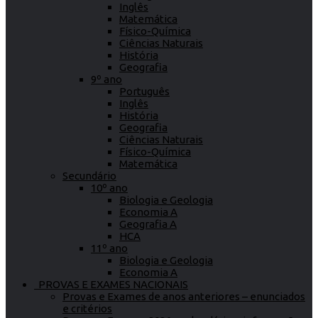
Inglês
Matemática
Físico-Química
Ciências Naturais
História
Geografia
9º ano
Português
Inglês
História
Geografia
Ciências Naturais
Físico-Química
Matemática
Secundário
10º ano
Biologia e Geologia
Economia A
Geografia A
HCA
11º ano
Biologia e Geologia
Economia A
PROVAS E EXAMES NACIONAIS
Provas e Exames de anos anteriores – enunciados
e critérios