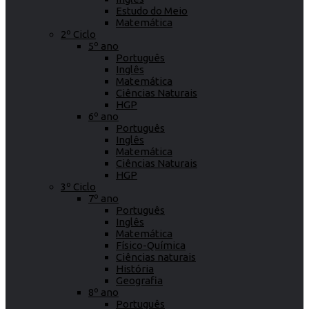
Estudo do Meio
Matemática
2º Ciclo
5º ano
Português
Inglês
Matemática
Ciências Naturais
HGP
6º ano
Português
Inglês
Matemática
Ciências Naturais
HGP
3º Ciclo
7º ano
Português
Inglês
Matemática
Físico-Química
Ciências naturais
História
Geografia
8º ano
Português