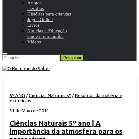
Artigos
Desafios
Histórias para crianças
Jogos Online
Livros
Notícias » Educação
Onde ir em família
Vídeos
Pesquisar
por:
5º ANO
/
Ciências Naturais 5º
/
Resumos da matéria e
exercícios
31 de Maio de 2011
Ciências Naturais 5º ano | A
importância da atmosfera para os