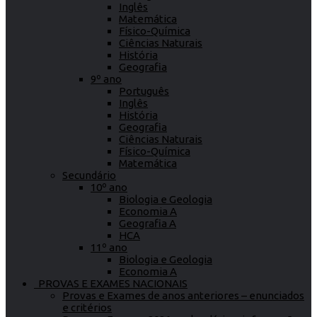
Inglês
Matemática
Físico-Química
Ciências Naturais
História
Geografia
9º ano
Português
Inglês
História
Geografia
Ciências Naturais
Físico-Química
Matemática
Secundário
10º ano
Biologia e Geologia
Economia A
Geografia A
HCA
11º ano
Biologia e Geologia
Economia A
PROVAS E EXAMES NACIONAIS
Provas e Exames de anos anteriores – enunciados
e critérios