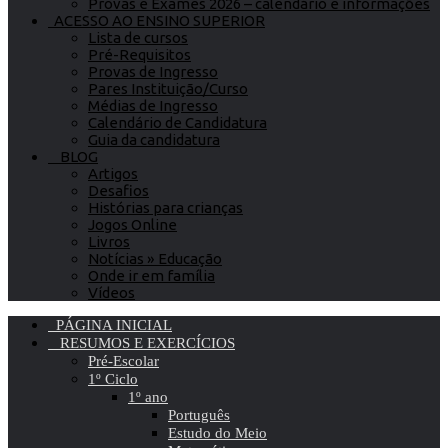
Provas e Exames 2026 – calendário e informações
ACESSO AO ENSINO SUPERIOR
Lista de cursos
Pré-Requisitos
Provas de Ingresso
Pares Instituição/Curso
Médias de Ingresso
Calendário de Candidatura
Guia da candidatura
BLOG
Artigos
Desafios
Histórias para crianças
Jogos Online
Livros
Notícias » Educação
Onde ir em família
Vídeos
PÁGINA INICIAL
RESUMOS E EXERCÍCIOS
Pré-Escolar
1º Ciclo
1º ano
Português
Estudo do Meio