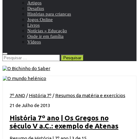
Artigos
Desafios
Histórias para crianças
Jogos Online
Livros
Notícias » Educação
Onde ir em família
Vídeos
Pesquisar
por:
7º ANO
/
História 7º
/
Resumos da matéria e exercícios
21 de Julho de 2013
História 7º ano | Os Gregos no
século V a.C.: exemplo de Atenas
Resumo de História | 7º ano | 3 de 15