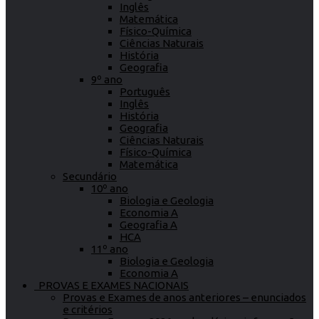
Inglês
Matemática
Físico-Química
Ciências Naturais
História
Geografia
9º ano
Português
Inglês
História
Geografia
Ciências Naturais
Físico-Química
Matemática
Secundário
10º ano
Biologia e Geologia
Economia A
Geografia A
HCA
11º ano
Biologia e Geologia
Economia A
PROVAS E EXAMES NACIONAIS
Provas e Exames de anos anteriores – enunciados
e critérios