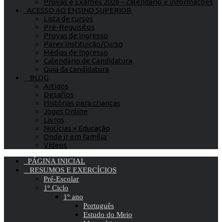
Provas e Exames 2026 – calendário e informações
ACESSO AO ENSINO SUPERIOR
Lista de cursos
Pré-Requisitos
Provas de Ingresso
Pares Instituição/Curso
Médias de Ingresso
Calendário de Candidatura
Guia da candidatura
BLOG
Artigos
Desafios
Histórias para crianças
Jogos Online
Livros
Notícias » Educação
Onde ir em família
Vídeos
PÁGINA INICIAL
RESUMOS E EXERCÍCIOS
Pré-Escolar
1º Ciclo
1º ano
Português
Estudo do Meio