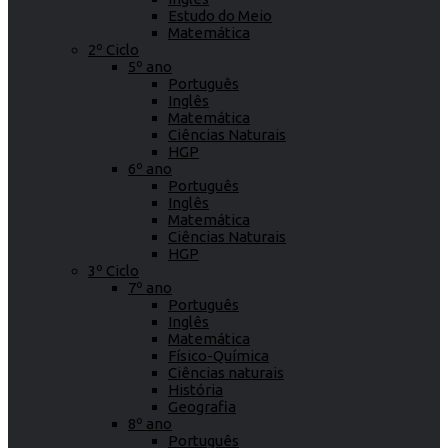
Estudo do Meio
Matemática
2º Ciclo
5º ano
Português
Inglês
Matemática
Ciências Naturais
HGP
6º ano
Português
Inglês
Matemática
Ciências Naturais
HGP
3º Ciclo
7º ano
Português
Inglês
Matemática
Físico-Química
Ciências naturais
História
Geografia
8º ano
Português