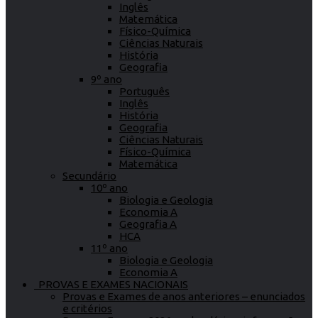
Inglês
Matemática
Físico-Química
Ciências Naturais
História
Geografia
9º ano
Português
Inglês
História
Geografia
Ciências Naturais
Físico-Química
Matemática
Secundário
10º ano
Biologia e Geologia
Economia A
Geografia A
HCA
11º ano
Biologia e Geologia
Economia A
PROVAS E EXAMES NACIONAIS
Provas e Exames de anos anteriores – enunciados
e critérios