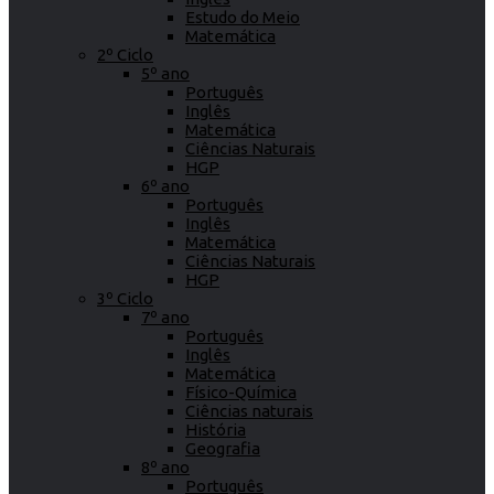
Estudo do Meio
Matemática
2º Ciclo
5º ano
Português
Inglês
Matemática
Ciências Naturais
HGP
6º ano
Português
Inglês
Matemática
Ciências Naturais
HGP
3º Ciclo
7º ano
Português
Inglês
Matemática
Físico-Química
Ciências naturais
História
Geografia
8º ano
Português