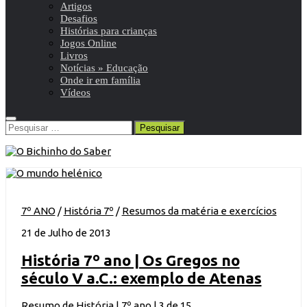
Artigos
Desafios
Histórias para crianças
Jogos Online
Livros
Notícias » Educação
Onde ir em família
Vídeos
Pesquisar
por:
7º ANO
/
História 7º
/
Resumos da matéria e exercícios
21 de Julho de 2013
História 7º ano | Os Gregos no
século V a.C.: exemplo de Atenas
Resumo de História | 7º ano | 3 de 15