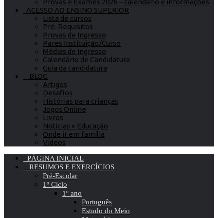
Provas e Exames 2026 – calendário e informações
ACESSO AO ENSINO SUPERIOR
Lista de cursos
Pré-Requisitos
Provas de Ingresso
Pares Instituição/Curso
Médias de Ingresso
Calendário de Candidatura
Guia da candidatura
BLOG
Artigos
Desafios
Histórias para crianças
Jogos Online
Livros
Notícias » Educação
Onde ir em família
Vídeos
PÁGINA INICIAL
RESUMOS E EXERCÍCIOS
Pré-Escolar
1º Ciclo
1º ano
Português
Estudo do Meio