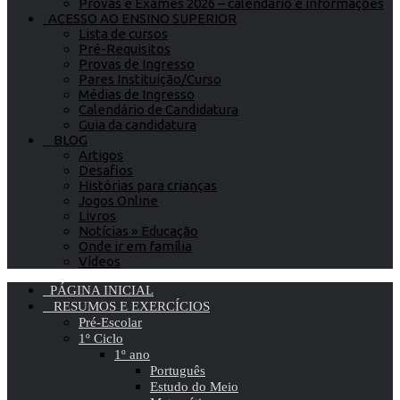
Provas e Exames 2026 – calendário e informações
ACESSO AO ENSINO SUPERIOR
Lista de cursos
Pré-Requisitos
Provas de Ingresso
Pares Instituição/Curso
Médias de Ingresso
Calendário de Candidatura
Guia da candidatura
BLOG
Artigos
Desafios
Histórias para crianças
Jogos Online
Livros
Notícias » Educação
Onde ir em família
Vídeos
PÁGINA INICIAL
RESUMOS E EXERCÍCIOS
Pré-Escolar
1º Ciclo
1º ano
Português
Estudo do Meio