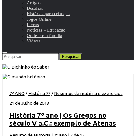
Artigos
Desafios
Histórias para crianças
Jogos Online
Livros
Notícias » Educação
Onde ir em família
Vídeos
Pesquisar
por:
7º ANO
/
História 7º
/
Resumos da matéria e exercícios
21 de Julho de 2013
História 7º ano | Os Gregos no
século V a.C.: exemplo de Atenas
Resumo de História | 7º ano | 3 de 15