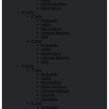
Estudo do Meio
Matemática
2º Ciclo
5º ano
Português
Inglês
Matemática
Ciências Naturais
HGP
6º ano
Português
Inglês
Matemática
Ciências Naturais
HGP
3º Ciclo
7º ano
Português
Inglês
Matemática
Físico-Química
Ciências naturais
História
Geografia
8º ano
Português