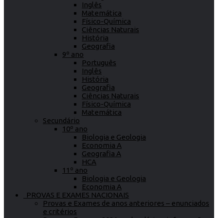
Inglês
Matemática
Físico-Química
Ciências Naturais
História
Geografia
9º ano
Português
Inglês
História
Geografia
Ciências Naturais
Físico-Química
Matemática
Secundário
10º ano
Biologia e Geologia
Economia A
Geografia A
HCA
11º ano
Biologia e Geologia
Economia A
PROVAS E EXAMES NACIONAIS
Provas e Exames de anos anteriores – enunciados
e critérios