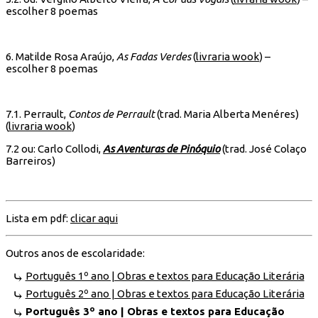
escolher 8 poemas
6. Matilde Rosa Araújo,
As Fadas Verdes
(
livraria wook
) –
escolher 8 poemas
7.1. Perrault,
Contos de Perrault
(trad. Maria Alberta Menéres)
(
livraria wook
)
7.2 ou: Carlo Collodi,
As Aventuras de Pinóquio
(trad. José Colaço
Barreiros)
Lista em pdf:
clicar aqui
Outros anos de escolaridade:
Português 1º ano | Obras e textos para Educação Literária
Português 2º ano | Obras e textos para Educação Literária
Português 3º ano | Obras e textos para Educação