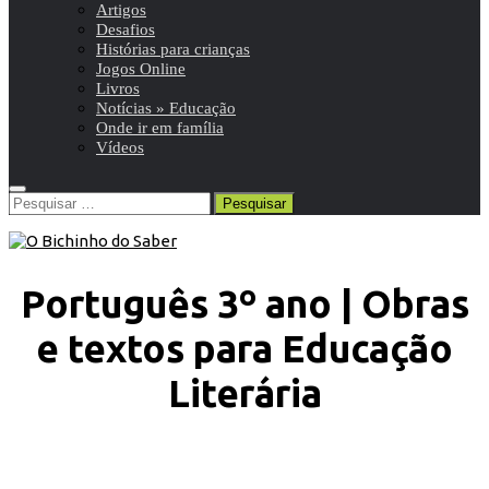
Artigos
Desafios
Histórias para crianças
Jogos Online
Livros
Notícias » Educação
Onde ir em família
Vídeos
Pesquisar
por:
Português 3º ano | Obras
e textos para Educação
Literária