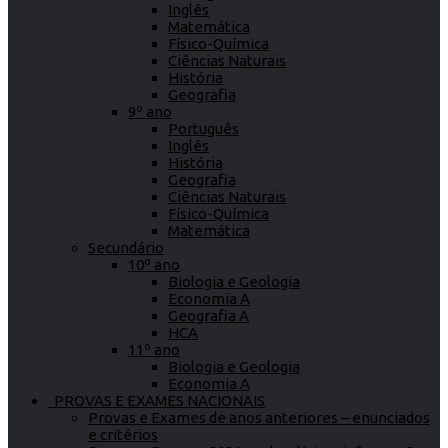
Inglês
Matemática
Físico-Química
Ciências Naturais
História
Geografia
9º ano
Português
Inglês
História
Geografia
Ciências Naturais
Físico-Química
Matemática
Secundário
10º ano
Biologia e Geologia
Economia A
Geografia A
HCA
11º ano
Biologia e Geologia
Economia A
PROVAS E EXAMES NACIONAIS
Provas e Exames de anos anteriores – enunciados
e critérios