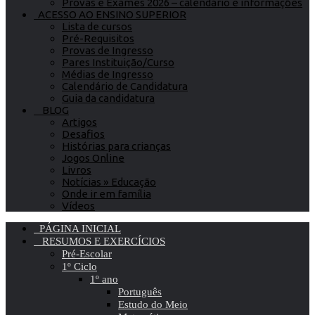
Provas e Exames 2026 – calendário e informações
ACESSO AO ENSINO SUPERIOR
Lista de cursos
Pré-Requisitos
Provas de Ingresso
Pares Instituição/Curso
Médias de Ingresso
Calendário de Candidatura
Guia da candidatura
BLOG
Artigos
Desafios
Histórias para crianças
Jogos Online
Livros
Notícias » Educação
Onde ir em família
Vídeos
PÁGINA INICIAL
RESUMOS E EXERCÍCIOS
Pré-Escolar
1º Ciclo
1º ano
Português
Estudo do Meio