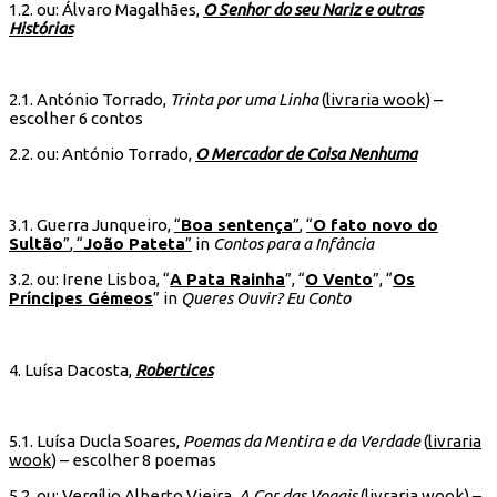
1.2. ou: Álvaro Magalhães,
O Senhor do seu Nariz e outras
Histórias
2.1. António Torrado,
Trinta por uma Linha
(
livraria wook
) –
escolher 6 contos
2.2. ou: António Torrado,
O Mercador de Coisa Nenhuma
3.1. Guerra Junqueiro,
“
Boa sentença
”
,
“
O fato novo do
Sultão
”
,
“
João Pateta
”
in
Contos para a Infância
3.2. ou: Irene Lisboa, “
A Pata Rainha
”, “
O Vento
”, “
Os
Príncipes Gémeos
” in
Queres Ouvir? Eu Conto
4. Luísa Dacosta,
Robertices
5.1. Luísa Ducla Soares,
Poemas da Mentira e da Verdade
(
livraria
wook
) – escolher 8 poemas
5.2. ou: Vergílio Alberto Vieira,
A Cor das Vogais
(
livraria wook
) –