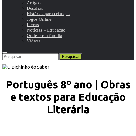
Artigos
Desafios
Histórias para crianças
Jogos Online
Livros
Notícias » Educação
Onde ir em família
Vídeos
Pesquisar
por:
Português 8º ano | Obras
e textos para Educação
Literária