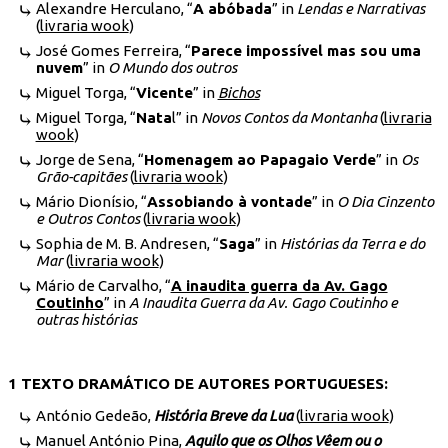
Alexandre Herculano, “
A abóbada
” in
Lendas e Narrativas
(
livraria wook
)
José Gomes Ferreira, “
Parece impossível mas sou uma
nuvem
” in
O Mundo dos outros
Miguel Torga, “
Vicente
” in
Bichos
Miguel Torga, “
Nata
l” in
Novos Contos da Montanha
(
livraria
wook
)
Jorge de Sena, “
Homenagem ao Papagaio Verde
” in
Os
Grão-capitães
(
livraria wook
)
Mário Dionísio, “
Assobiando à vontade
” in
O Dia Cinzento
e Outros Contos
(
livraria wook
)
Sophia de M. B. Andresen, “
Saga
” in
Histórias da Terra e do
Mar
(
livraria wook
)
Mário de Carvalho, “
A inaudita guerra da Av. Gago
Coutinho
” in
A Inaudita Guerra da Av. Gago Coutinho e
outras histórias
1 TEXTO DRAMÁTICO DE AUTORES PORTUGUESES:
António Gedeão,
História Breve da Lua
(
livraria wook
)
Manuel António Pina,
Aquilo que os Olhos Vêem ou o