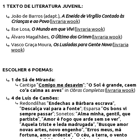
1 TEXTO DE LITERATURA JUVENIL:
João de Barros (adapt.),
A Eneida de Virgílio Contada às
Crianças e ao Povo
(
livraria wook
)
Ilse Losa,
O Mundo em que Vivi
(
livraria wook
)
Álvaro Magalhães,
O Último dos Grimm
(
livraria wook
)
Vasco Graça Moura,
Os Lusíadas para Gente Nova
(
livraria
wook
)
ESCOLHER 6 POEMAS:
1 de Sá de Miranda:
Cantiga “
Comigo me desavim
”; “
O Sol é grande, caem
co’a calma as aves
” in
Obras Completas
(
livraria wook
)
4 de Luís de Camões:
Redondilhas “
Endechas a Bárbara escrava
”,
“
Descalça vai para a fonte
”; Esparsa “
Os bons vi
sempre passar
“; Sonetos: “
Alma minha, gentil, que
partiste
“, “
Amor é fogo que arde sem se ver
“,
“
Aquela triste e leda madrugada
“, “
Busque amor
novas artes, novo engenho
“, “
Erros meus, má
fortuna, amor ardente
“, “
O céu, a terra, o vento