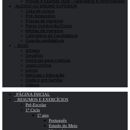
Provas e Exames 2026 – calendário e informações
ACESSO AO ENSINO SUPERIOR
Lista de cursos
Pré-Requisitos
Provas de Ingresso
Pares Instituição/Curso
Médias de Ingresso
Calendário de Candidatura
Guia da candidatura
BLOG
Artigos
Desafios
Histórias para crianças
Jogos Online
Livros
Notícias » Educação
Onde ir em família
Vídeos
PÁGINA INICIAL
RESUMOS E EXERCÍCIOS
Pré-Escolar
1º Ciclo
1º ano
Português
Estudo do Meio