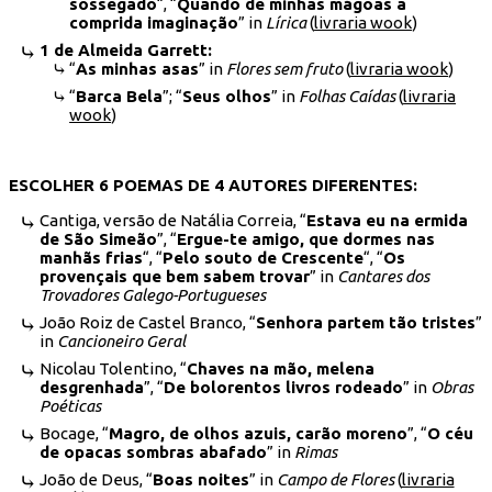
sossegado
“, “
Quando de minhas mágoas a
comprida imaginação
” in
Lírica
(
livraria wook
)
1 de Almeida Garrett:
“
As minhas asas
” in
Flores sem fruto
(
livraria wook
)
“
Barca Bela
”; “
Seus olhos
” in
Folhas Caídas
(
livraria
wook
)
ESCOLHER 6 POEMAS DE 4 AUTORES DIFERENTES:
Cantiga, versão de Natália Correia, “
Estava eu na ermida
de São Simeão
”, “
Ergue-te amigo, que dormes nas
manhãs frias
“, “
Pelo souto de Crescente
“, “
Os
provençais que bem sabem trovar
” in
Cantares dos
Trovadores Galego-Portugueses
João Roiz de Castel Branco, “
Senhora partem tão tristes
”
in
Cancioneiro Geral
Nicolau Tolentino, “
Chaves na mão, melena
desgrenhada
”, “
De bolorentos livros rodeado
” in
Obras
Poéticas
Bocage, “
Magro, de olhos azuis, carão moreno
”, “
O céu
de opacas sombras abafado
” in
Rimas
João de Deus, “
Boas noites
” in
Campo de Flores
(
livraria