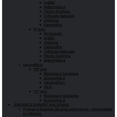
Inglês
Matemática
Físico-Química
Ciências Naturais
História
Geografia
9º ano
Português
Inglês
História
Geografia
Ciências Naturais
Físico-Química
Matemática
Secundário
10º ano
Biologia e Geologia
Economia A
Geografia A
HCA
11º ano
Biologia e Geologia
Economia A
PROVAS E EXAMES NACIONAIS
Provas e Exames de anos anteriores – enunciados
e critérios