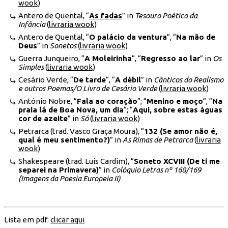
wook
)
Antero de Quental, “
As fadas
” in
Tesouro Poético da
Infância
(
livraria wook
)
Antero de Quental, “
O palácio da ventura
“, “
Na mão de
Deus
” in
Sonetos
(
livraria wook
)
Guerra Junqueiro, “
A Moleirinha
“, “
Regresso ao lar
” in
Os
Simples
(
livraria wook
)
Cesário Verde, “
De tarde
“, “
A débil
” in
Cânticos do Realismo
e outros Poemas/O Livro de Cesário Verde
(
livraria wook
)
António Nobre, “
Fala ao coração
”; “
Menino e moço
“, “
Na
praia lá de Boa Nova, um dia
“; “
Aqui, sobre estas águas
cor de azeite
” in
Só
(
livraria wook
)
Petrarca (trad. Vasco Graça Moura), “
132 (Se amor não é,
qual é meu sentimento?)
” in
As Rimas de Petrarca
(
livraria
wook
)
Shakespeare (trad. Luís Cardim), “
Soneto XCVIII (De ti me
separei na Primavera)
” in
Colóquio Letras nº 168/169
(Imagens da Poesia Europeia II)
Lista em pdf:
clicar aqui