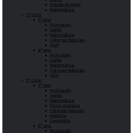
Estudo do Meio
Matemática
2º Ciclo
5º ano
Português
Inglês
Matemática
Ciências Naturais
HGP
6º ano
Português
Inglês
Matemática
Ciências Naturais
HGP
3º Ciclo
7º ano
Português
Inglês
Matemática
Físico-Química
Ciências naturais
História
Geografia
8º ano
Português