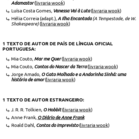
Adamastor
(
livraria wook
)
Luísa Costa Gomes,
Vanessa Vai à Luta
(
livraria wook
)
Hélia Correia (adapt.),
A Ilha Encantada
(A Tempestade, de W.
Shakespeare)
(
livraria wook
)
1 TEXTO DE AUTOR DE PAÍS DE LÍNGUA OFICIAL
PORTUGUESA:
Mia Couto,
Mar me Quer
(
livraria wook
)
Mia Couto,
Contos do Nascer da Terra
(
livraria wook
)
Jorge Amado,
O Gato Molhado e a Andorinha Sinhá: uma
história de amor
(
livraria wook
)
1 TEXTO DE AUTOR ESTRANGEIRO:
J. R. R. Tolkien,
O Hobbit
(
livraria wook
)
Anne Frank,
O Diário de Anne Frank
Roald Dahl,
Contos do Imprevisto
(
livraria wook
)