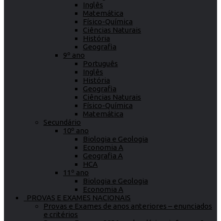
Inglês
Matemática
Físico-Química
Ciências Naturais
História
Geografia
9º ano
Português
Inglês
História
Geografia
Ciências Naturais
Físico-Química
Matemática
Secundário
10º ano
Biologia e Geologia
Economia A
Geografia A
HCA
11º ano
Biologia e Geologia
Economia A
PROVAS E EXAMES NACIONAIS
Provas e Exames de anos anteriores – enunciados
e critérios