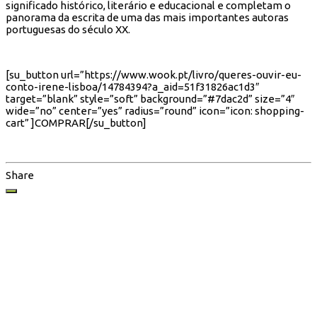
significado histórico, literário e educacional e completam o
panorama da escrita de uma das mais importantes autoras
portuguesas do século XX.
[su_button url=”https://www.wook.pt/livro/queres-ouvir-eu-
conto-irene-lisboa/14784394?a_aid=51f31826ac1d3″
target=”blank” style=”soft” background=”#7dac2d” size=”4″
wide=”no” center=”yes” radius=”round” icon=”icon: shopping-
cart” ]COMPRAR[/su_button]
Share