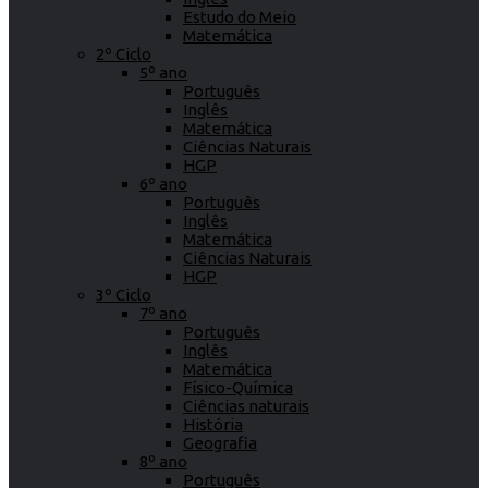
Estudo do Meio
Matemática
2º Ciclo
5º ano
Português
Inglês
Matemática
Ciências Naturais
HGP
6º ano
Português
Inglês
Matemática
Ciências Naturais
HGP
3º Ciclo
7º ano
Português
Inglês
Matemática
Físico-Química
Ciências naturais
História
Geografia
8º ano
Português