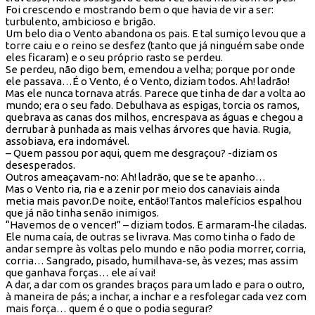
Foi crescendo e mostrando bem o que havia de vir a ser:
turbulento, ambicioso e brigão.
Um belo dia o Vento abandona os pais. E tal sumiço levou que a
torre caiu e o reino se desfez (tanto que já ninguém sabe onde
eles ficaram) e o seu próprio rasto se perdeu.
Se perdeu, não digo bem, emendou a velha; porque por onde
ele passava…É o Vento, é o Vento, diziam todos. Ah! ladrão!
Mas ele nunca tornava atrás. Parece que tinha de dar a volta ao
mundo; era o seu fado. Debulhava as espigas, torcia os ramos,
quebrava as canas dos milhos, encrespava as águas e chegou a
derrubar à punhada as mais velhas árvores que havia. Rugia,
assobiava, era indomável.
– Quem passou por aqui, quem me desgraçou? -diziam os
desesperados.
Outros ameaçavam-no: Ah! ladrão, que se te apanho…
Mas o Vento ria, ria e a zenir por meio dos canaviais ainda
metia mais pavor.De noite, então!Tantos malefícios espalhou
que já não tinha senão inimigos.
“Havemos de o vencer!” – diziam todos. E armaram-lhe ciladas.
Ele numa caía, de outras se livrava. Mas como tinha o fado de
andar sempre às voltas pelo mundo e não podia morrer, corria,
corria… Sangrado, pisado, humilhava-se, às vezes; mas assim
que ganhava forças… ele aí vai!
A dar, a dar com os grandes braços para um lado e para o outro,
à maneira de pás; a inchar, a inchar e a resfolegar cada vez com
mais força… quem é o que o podia segurar?