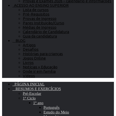
Provas e Exames 2026 – calendário e informações
ACESSO AO ENSINO SUPERIOR
Lista de cursos
Pré-Requisitos
Provas de Ingresso
Pares Instituição/Curso
Médias de Ingresso
Calendário de Candidatura
Guia da candidatura
BLOG
Artigos
Desafios
Histórias para crianças
Jogos Online
Livros
Notícias » Educação
Onde ir em família
Vídeos
PÁGINA INICIAL
RESUMOS E EXERCÍCIOS
Pré-Escolar
1º Ciclo
1º ano
Português
Estudo do Meio