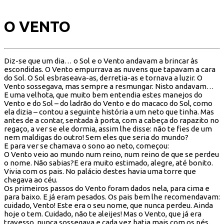
O VENTO
Diz-se que um dia… o Sol e o Vento andavam a brincar às
escondidas. O Vento empurrava as nuvens que tapavam a cara
do Sol. O Sol esbraseava-as, derretia-as e tornava a luzir. O
Vento sossegava, mas sempre a resmungar. Nisto andavam…
E uma velhota, que muito bem entendia estes manejos do
Vento e do Sol – do ladrão do Vento e do macaco do Sol, como
ela dizia – contou a seguinte história a um neto que tinha. Mas
antes de a contar, sentada à porta, com a cabeça do rapazito no
regaço, a ver se ele dormia, assim lhe disse: não te fies de um
nem maldigas do outro! Sem eles que seria do mundo?
E para ver se chamava o sono ao neto, começou:
O Vento veio ao mundo num reino, num reino de que se perdeu
o nome. Não sabias?E era muito estimado, alegre, até bonito.
Vivia com os pais. No palácio destes havia uma torre que
chegava ao céu.
Os primeiros passos do Vento foram dados nela, para cima e
para baixo. E já eram pesados. Os pais bem lhe recomendavam:
cuidado, Vento! Este era o seu nome, que nunca perdeu. Ainda
hoje o tem. Cuidado, não te aleijes! Mas o Vento, que já era
travesso, nunca sossegava e cada vez batia mais com os pés.