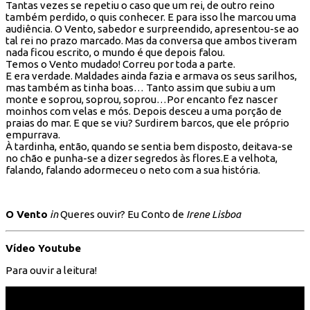
Tantas vezes se repetiu o caso que um rei, de outro reino
também perdido, o quis conhecer. E para isso lhe marcou uma
audiência. O Vento, sabedor e surpreendido, apresentou-se ao
tal rei no prazo marcado. Mas da conversa que ambos tiveram
nada ficou escrito, o mundo é que depois falou.
Temos o Vento mudado! Correu por toda a parte.
E era verdade. Maldades ainda fazia e armava os seus sarilhos,
mas também as tinha boas… Tanto assim que subiu a um
monte e soprou, soprou, soprou…Por encanto fez nascer
moinhos com velas e mós. Depois desceu a uma porção de
praias do mar. E que se viu? Surdirem barcos, que ele próprio
empurrava.
À tardinha, então, quando se sentia bem disposto, deitava-se
no chão e punha-se a dizer segredos às flores.E a velhota,
falando, falando adormeceu o neto com a sua história.
O Vento
in
Queres ouvir? Eu Conto de
Irene Lisboa
Vídeo Youtube
Para ouvir a leitura!