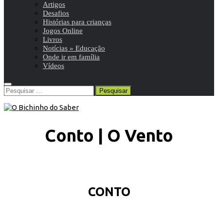
Artigos
Desafios
Histórias para crianças
Jogos Online
Livros
Notícias » Educação
Onde ir em família
Vídeos
Pesquisar
por:
Conto | O Vento
CONTO