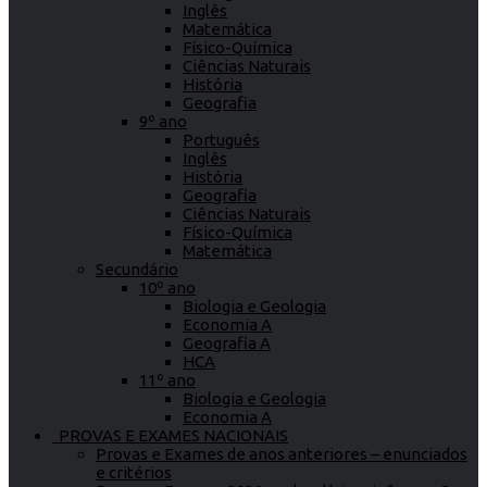
Inglês
Matemática
Físico-Química
Ciências Naturais
História
Geografia
9º ano
Português
Inglês
História
Geografia
Ciências Naturais
Físico-Química
Matemática
Secundário
10º ano
Biologia e Geologia
Economia A
Geografia A
HCA
11º ano
Biologia e Geologia
Economia A
PROVAS E EXAMES NACIONAIS
Provas e Exames de anos anteriores – enunciados
e critérios