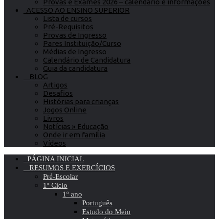
Provas e Exames 2026 – calendário e informações
ACESSO AO ENSINO SUPERIOR
Lista de cursos
Pré-Requisitos
Provas de Ingresso
Pares Instituição/Curso
Médias de Ingresso
Calendário de Candidatura
Guia da candidatura
BLOG
Artigos
Desafios
Histórias para crianças
Jogos Online
Livros
Notícias » Educação
Onde ir em família
Vídeos
PÁGINA INICIAL
RESUMOS E EXERCÍCIOS
Pré-Escolar
1º Ciclo
1º ano
Português
Estudo do Meio