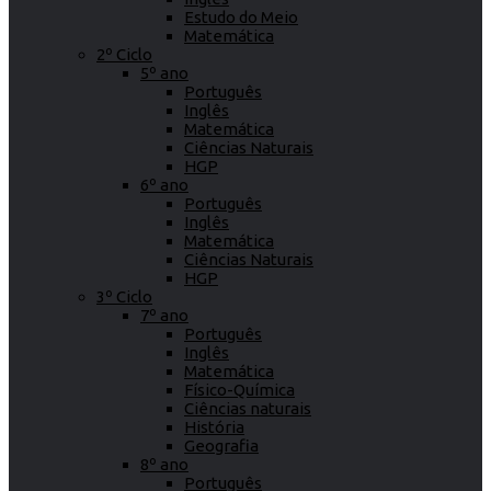
Estudo do Meio
Matemática
2º Ciclo
5º ano
Português
Inglês
Matemática
Ciências Naturais
HGP
6º ano
Português
Inglês
Matemática
Ciências Naturais
HGP
3º Ciclo
7º ano
Português
Inglês
Matemática
Físico-Química
Ciências naturais
História
Geografia
8º ano
Português