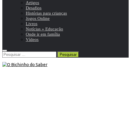
Artigos
Desafios
Histórias para crianças
Jogos Online
Livros
Notícias » Educação
Onde ir em família
Vídeos
Pesquisar
por:
Contos
/
Histórias para crianças
/
Obras e textos para
Educação Literária
/
Plano Nacional de Leitura
19 de Julho de 2020
Conto | Vamos Contar um Segredo…
e Outra História