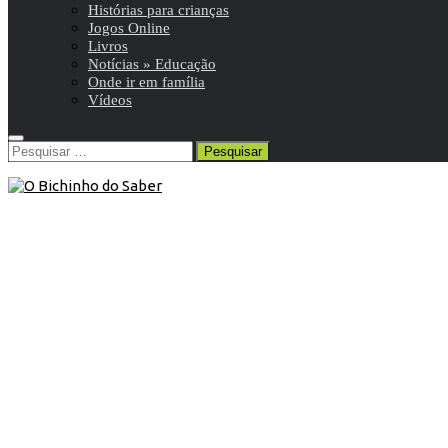
Histórias para crianças
Jogos Online
Livros
Notícias » Educação
Onde ir em família
Vídeos
Pesquisar
por:
5º ANO
/
Ciências Naturais 5º
/
Resumos da matéria e
exercícios
27 de Maio de 2011
Ciências Naturais 5º ano |
Características dos organismos em
função dos ambientes onde vivem