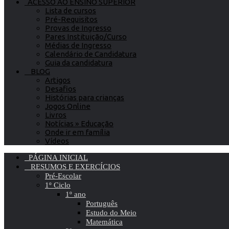
ACESSO AO ENSINO SUPERIOR
Lista de cursos
Pré-Requisitos
Provas de Ingresso
Pares Instituição/Curso
Médias de Ingresso
Calendário de Candidatura
Guia da candidatura
BLOG
Artigos
Desafios
Histórias para crianças
Jogos Online
Livros
Notícias » Educação
Onde ir em família
Vídeos
PÁGINA INICIAL
RESUMOS E EXERCÍCIOS
Pré-Escolar
1º Ciclo
1º ano
Português
Estudo do Meio
Matemática