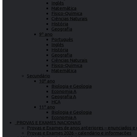
Inglês
Matemática
Físico-Química
Ciências Naturais
História
Geografia
9º ano
Português
Inglês
História
Geografia
Ciências Naturais
Físico-Química
Matemática
Secundário
10º ano
Biologia e Geologia
Economia A
Geografia A
HCA
11º ano
Biologia e Geologia
Economia A
PROVAS E EXAMES NACIONAIS
Provas e Exames de anos anteriores – enunciados e c
Provas e Exames 2026 – calendário e informações