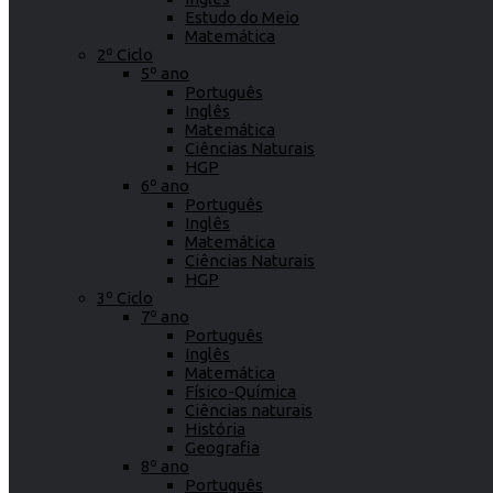
Estudo do Meio
Matemática
2º Ciclo
5º ano
Português
Inglês
Matemática
Ciências Naturais
HGP
6º ano
Português
Inglês
Matemática
Ciências Naturais
HGP
3º Ciclo
7º ano
Português
Inglês
Matemática
Físico-Química
Ciências naturais
História
Geografia
8º ano
Português