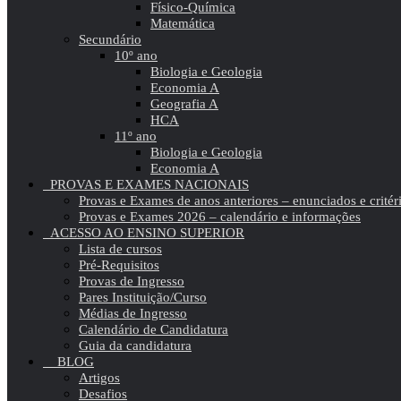
Físico-Química
Matemática
Secundário
10º ano
Biologia e Geologia
Economia A
Geografia A
HCA
11º ano
Biologia e Geologia
Economia A
PROVAS E EXAMES NACIONAIS
Provas e Exames de anos anteriores – enunciados e critér
Provas e Exames 2026 – calendário e informações
ACESSO AO ENSINO SUPERIOR
Lista de cursos
Pré-Requisitos
Provas de Ingresso
Pares Instituição/Curso
Médias de Ingresso
Calendário de Candidatura
Guia da candidatura
BLOG
Artigos
Desafios