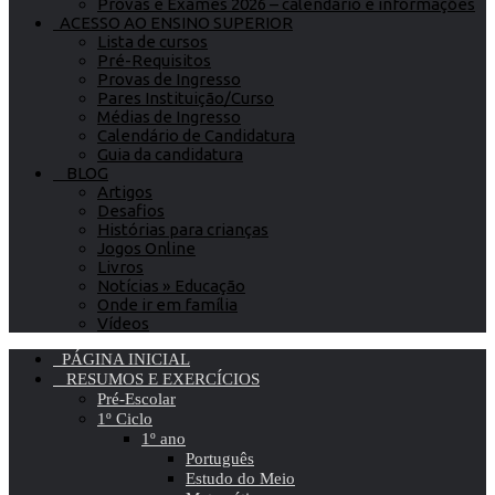
Provas e Exames 2026 – calendário e informações
ACESSO AO ENSINO SUPERIOR
Lista de cursos
Pré-Requisitos
Provas de Ingresso
Pares Instituição/Curso
Médias de Ingresso
Calendário de Candidatura
Guia da candidatura
BLOG
Artigos
Desafios
Histórias para crianças
Jogos Online
Livros
Notícias » Educação
Onde ir em família
Vídeos
PÁGINA INICIAL
RESUMOS E EXERCÍCIOS
Pré-Escolar
1º Ciclo
1º ano
Português
Estudo do Meio