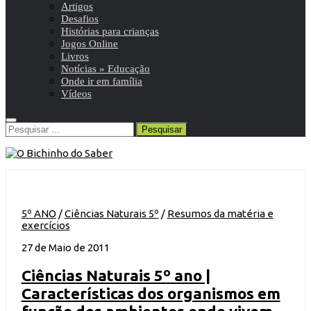
Artigos
Desafios
Histórias para crianças
Jogos Online
Livros
Notícias » Educação
Onde ir em família
Vídeos
Pesquisar
por:
5º ANO
/
Ciências Naturais 5º
/
Resumos da matéria e
exercícios
27 de Maio de 2011
Ciências Naturais 5º ano |
Características dos organismos em