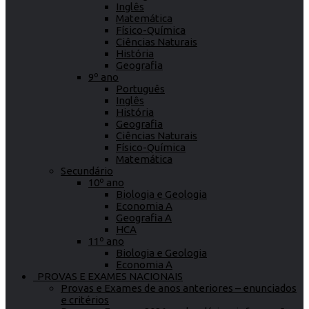
Inglês
Matemática
Físico-Química
Ciências Naturais
História
Geografia
9º ano
Português
Inglês
História
Geografia
Ciências Naturais
Físico-Química
Matemática
Secundário
10º ano
Biologia e Geologia
Economia A
Geografia A
HCA
11º ano
Biologia e Geologia
Economia A
PROVAS E EXAMES NACIONAIS
Provas e Exames de anos anteriores – enunciados
e critérios