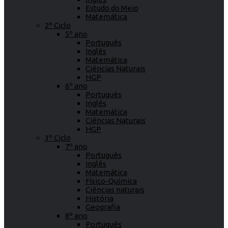
Estudo do Meio
Matemática
2º Ciclo
5º ano
Português
Inglês
Matemática
Ciências Naturais
HGP
6º ano
Português
Inglês
Matemática
Ciências Naturais
HGP
3º Ciclo
7º ano
Português
Inglês
Matemática
Físico-Química
Ciências naturais
História
Geografia
8º ano
Português