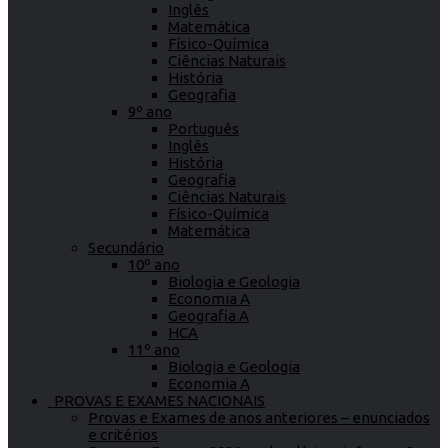
Inglês
Matemática
Físico-Química
Ciências Naturais
História
Geografia
9º ano
Português
Inglês
História
Geografia
Ciências Naturais
Físico-Química
Matemática
Secundário
10º ano
Biologia e Geologia
Economia A
Geografia A
HCA
11º ano
Biologia e Geologia
Economia A
PROVAS E EXAMES NACIONAIS
Provas e Exames de anos anteriores – enunciados
e critérios