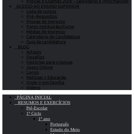
Provas e Exames 2026 – calendário e informações
ACESSO AO ENSINO SUPERIOR
Lista de cursos
Pré-Requisitos
Provas de Ingresso
Pares Instituição/Curso
Médias de Ingresso
Calendário de Candidatura
Guia da candidatura
BLOG
Artigos
Desafios
Histórias para crianças
Jogos Online
Livros
Notícias » Educação
Onde ir em família
Vídeos
PÁGINA INICIAL
RESUMOS E EXERCÍCIOS
Pré-Escolar
1º Ciclo
1º ano
Português
Estudo do Meio