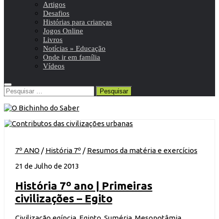
Artigos
Desafios
Histórias para crianças
Jogos Online
Livros
Notícias » Educação
Onde ir em família
Vídeos
Pesquisar
por:
7º ANO
/
História 7º
/
Resumos da matéria e exercícios
21 de Julho de 2013
História 7º ano | Primeiras
civilizações – Egito
Civilização egípcia, Egipto, Suméria, Mesopotâmia,