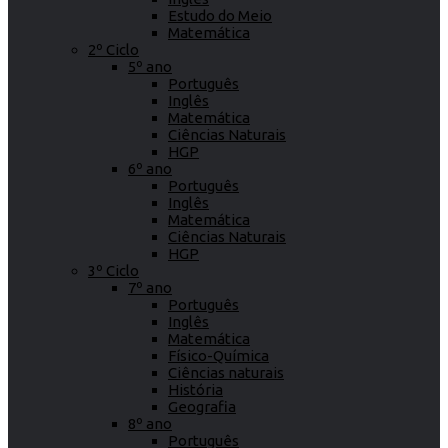
Estudo do Meio
Matemática
2º Ciclo
5º ano
Português
Inglês
Matemática
Ciências Naturais
HGP
6º ano
Português
Inglês
Matemática
Ciências Naturais
HGP
3º Ciclo
7º ano
Português
Inglês
Matemática
Físico-Química
Ciências naturais
História
Geografia
8º ano
Português