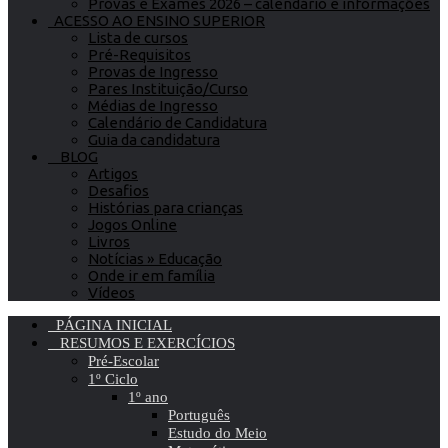
Provas e Exames 2026 – calendário e informações
ACESSO AO ENSINO SUPERIOR
Lista de cursos
Pré-Requisitos
Provas de Ingresso
Pares Instituição/Curso
Médias de Ingresso
Calendário de Candidatura
Guia da candidatura
BLOG
Artigos
Desafios
Histórias para crianças
Jogos Online
Livros
Notícias » Educação
Onde ir em família
Vídeos
PÁGINA INICIAL
RESUMOS E EXERCÍCIOS
Pré-Escolar
1º Ciclo
1º ano
Português
Estudo do Meio