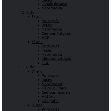
Estudo do Meio
Matemática
2º Ciclo
5º ano
Português
Inglês
Matemática
Ciências Naturais
HGP
6º ano
Português
Inglês
Matemática
Ciências Naturais
HGP
3º Ciclo
7º ano
Português
Inglês
Matemática
Físico-Química
Ciências naturais
História
Geografia
8º ano
Português