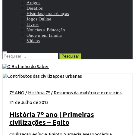
Artigos
Desafios
Histórias para crianças
Jogos Online
Livros
Notícias » Educação
Onde ir em família
Vídeos
Pesquisar
por:
7º ANO
/
História 7º
/
Resumos da matéria e exercícios
21 de Julho de 2013
História 7º ano | Primeiras
civilizações – Egito
Civilização egípcia, Egipto, Suméria, Mesopotâmia,