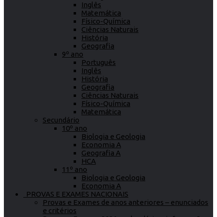
Inglês
Matemática
Físico-Química
Ciências Naturais
História
Geografia
9º ano
Português
Inglês
História
Geografia
Ciências Naturais
Físico-Química
Matemática
Secundário
10º ano
Biologia e Geologia
Economia A
Geografia A
HCA
11º ano
Biologia e Geologia
Economia A
PROVAS E EXAMES NACIONAIS
Provas e Exames de anos anteriores – enunciados
e critérios