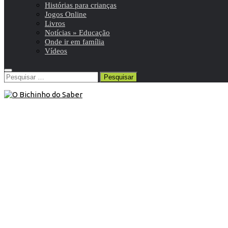
Histórias para crianças
Jogos Online
Livros
Notícias » Educação
Onde ir em família
Vídeos
Pesquisar
por:
7º ANO
/
História 7º
/
Resumos da matéria e exercícios
21 de Julho de 2013
História 7º ano | Primeiras
civilizações – Egito
Civilização egípcia, Egipto, Suméria, Mesopotâmia,
civilização do Vale do Indo, Antiga China, Hebreus,
Fenícios