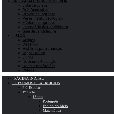
ACESSO AO ENSINO SUPERIOR
Lista de cursos
Pré-Requisitos
Provas de Ingresso
Pares Instituição/Curso
Médias de Ingresso
Calendário de Candidatura
Guia da candidatura
BLOG
Artigos
Desafios
Histórias para crianças
Jogos Online
Livros
Notícias » Educação
Onde ir em família
Vídeos
PÁGINA INICIAL
RESUMOS E EXERCÍCIOS
Pré-Escolar
1º Ciclo
1º ano
Português
Estudo do Meio
Matemática