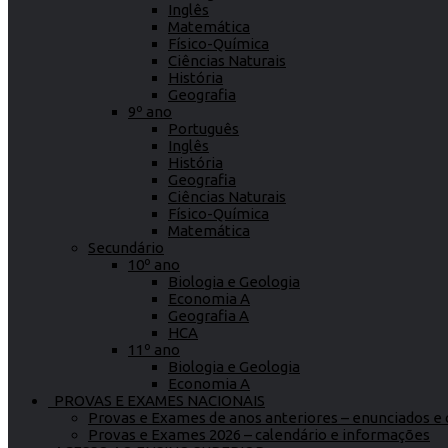
Inglês
Matemática
Físico-Química
Ciências Naturais
História
Geografia
9º ano
Português
Inglês
História
Geografia
Ciências Naturais
Físico-Química
Matemática
Secundário
10º ano
Biologia e Geologia
Economia A
Geografia A
HCA
11º ano
Biologia e Geologia
Economia A
PROVAS E EXAMES NACIONAIS
Provas e Exames de anos anteriores – enunciados e c
Provas e Exames 2026 – calendário e informações