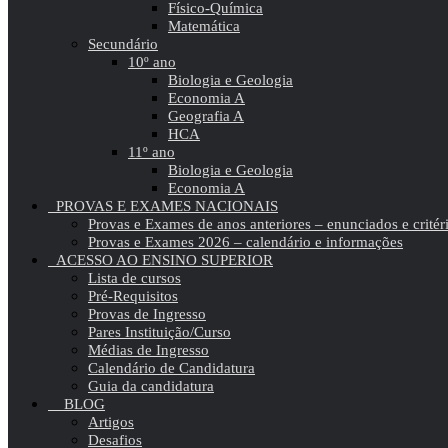
Físico-Química
Matemática
Secundário
10º ano
Biologia e Geologia
Economia A
Geografia A
HCA
11º ano
Biologia e Geologia
Economia A
PROVAS E EXAMES NACIONAIS
Provas e Exames de anos anteriores – enunciados e critér
Provas e Exames 2026 – calendário e informações
ACESSO AO ENSINO SUPERIOR
Lista de cursos
Pré-Requisitos
Provas de Ingresso
Pares Instituição/Curso
Médias de Ingresso
Calendário de Candidatura
Guia da candidatura
BLOG
Artigos
Desafios