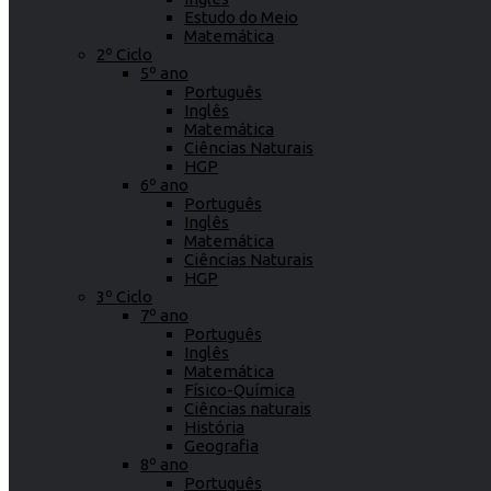
Estudo do Meio
Matemática
2º Ciclo
5º ano
Português
Inglês
Matemática
Ciências Naturais
HGP
6º ano
Português
Inglês
Matemática
Ciências Naturais
HGP
3º Ciclo
7º ano
Português
Inglês
Matemática
Físico-Química
Ciências naturais
História
Geografia
8º ano
Português