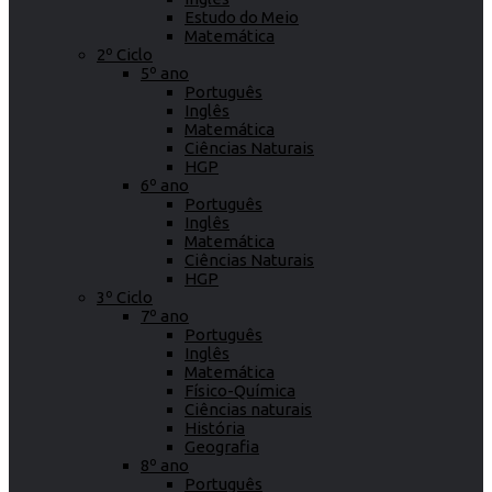
Estudo do Meio
Matemática
2º Ciclo
5º ano
Português
Inglês
Matemática
Ciências Naturais
HGP
6º ano
Português
Inglês
Matemática
Ciências Naturais
HGP
3º Ciclo
7º ano
Português
Inglês
Matemática
Físico-Química
Ciências naturais
História
Geografia
8º ano
Português