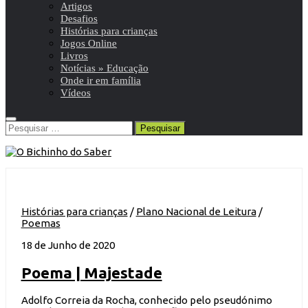
Artigos
Desafios
Histórias para crianças
Jogos Online
Livros
Notícias » Educação
Onde ir em família
Vídeos
Pesquisar
por:
Histórias para crianças
/
Plano Nacional de Leitura
/
Poemas
18 de Junho de 2020
Poema | Majestade
Adolfo Correia da Rocha, conhecido pelo pseudónimo