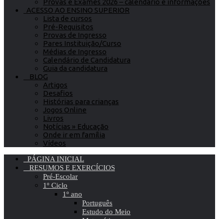
Provas e Exames 2026 – calendário e informações
ACESSO AO ENSINO SUPERIOR
Lista de cursos
Pré-Requisitos
Provas de Ingresso
Pares Instituição/Curso
Médias de Ingresso
Calendário de Candidatura
Guia da candidatura
BLOG
Artigos
Desafios
Histórias para crianças
Jogos Online
Livros
Notícias » Educação
Onde ir em família
Vídeos
PÁGINA INICIAL
RESUMOS E EXERCÍCIOS
Pré-Escolar
1º Ciclo
1º ano
Português
Estudo do Meio