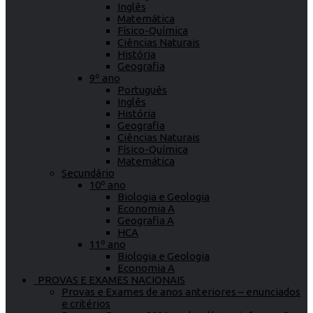
Inglês
Matemática
Físico-Química
Ciências Naturais
História
Geografia
9º ano
Português
Inglês
História
Geografia
Ciências Naturais
Físico-Química
Matemática
Secundário
10º ano
Biologia e Geologia
Economia A
Geografia A
HCA
11º ano
Biologia e Geologia
Economia A
PROVAS E EXAMES NACIONAIS
Provas e Exames de anos anteriores – enunciados
e critérios