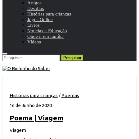
Artigos
Desafios
Histórias para crianças
Jogos Online
Livros
Notícias » Educação
Onde ir em família
Vídeos
Pesquisar
por:
Histórias para crianças
/
Poemas
16 de Junho de 2020
Poema | Viagem
Viagem