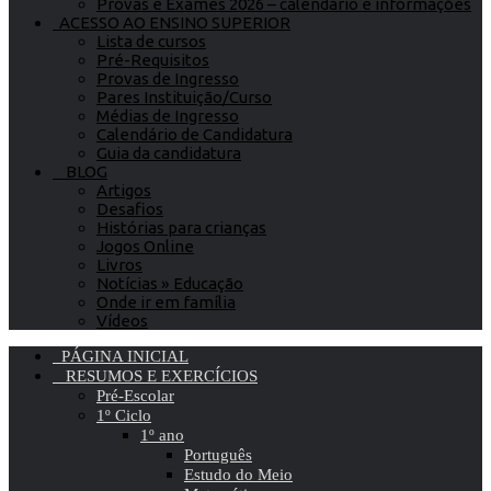
Provas e Exames 2026 – calendário e informações
ACESSO AO ENSINO SUPERIOR
Lista de cursos
Pré-Requisitos
Provas de Ingresso
Pares Instituição/Curso
Médias de Ingresso
Calendário de Candidatura
Guia da candidatura
BLOG
Artigos
Desafios
Histórias para crianças
Jogos Online
Livros
Notícias » Educação
Onde ir em família
Vídeos
PÁGINA INICIAL
RESUMOS E EXERCÍCIOS
Pré-Escolar
1º Ciclo
1º ano
Português
Estudo do Meio