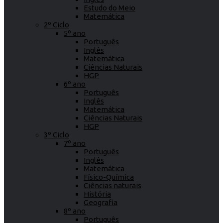
Estudo do Meio
Matemática
2º Ciclo
5º ano
Português
Inglês
Matemática
Ciências Naturais
HGP
6º ano
Português
Inglês
Matemática
Ciências Naturais
HGP
3º Ciclo
7º ano
Português
Inglês
Matemática
Físico-Química
Ciências naturais
História
Geografia
8º ano
Português