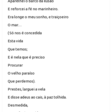
Aparelhei o barco da ilusão
E reforcei a fé no marinheiro.
Era longe o meu sonho, e traiçoeiro
O mar…
( Só nos é concedida
Esta vida
Que temos;
E é nela que é preciso
Procurar
O velho paraíso
Que perdemos).
Prestes, larguei a vela
E disse adeus ao cais, à paz tolhida.
Desmedida,