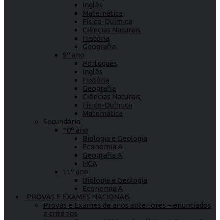
Inglês
Matemática
Físico-Química
Ciências Naturais
História
Geografia
9º ano
Português
Inglês
História
Geografia
Ciências Naturais
Físico-Química
Matemática
Secundário
10º ano
Biologia e Geologia
Economia A
Geografia A
HCA
11º ano
Biologia e Geologia
Economia A
PROVAS E EXAMES NACIONAIS
Provas e Exames de anos anteriores – enunciados
e critérios