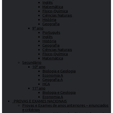
Inglês
Matemática
Físico-Química
Ciências Naturais
História
Geografia
9º ano
Português
Inglês
História
Geografia
Ciências Naturais
Físico-Química
Matemática
Secundário
10º ano
Biologia e Geologia
Economia A
Geografia A
HCA
11º ano
Biologia e Geologia
Economia A
PROVAS E EXAMES NACIONAIS
Provas e Exames de anos anteriores – enunciados
e critérios