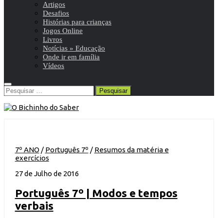
Artigos
Desafios
Histórias para crianças
Jogos Online
Livros
Notícias » Educação
Onde ir em família
Vídeos
Pesquisar
por:
7º ANO
/
Português 7º
/
Resumos da matéria e
exercícios
27 de Julho de 2016
Português 7º | Modos e tempos
verbais