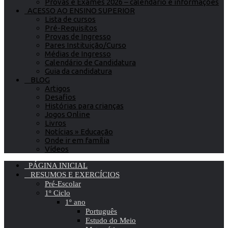
Provas e Exames 2026 – calendário e informações
ACESSO AO ENSINO SUPERIOR
Lista de cursos
Pré-Requisitos
Provas de Ingresso
Pares Instituição/Curso
Médias de Ingresso
Calendário de Candidatura
Guia da candidatura
BLOG
Artigos
Desafios
Histórias para crianças
Jogos Online
Livros
Notícias » Educação
Onde ir em família
Vídeos
PÁGINA INICIAL
RESUMOS E EXERCÍCIOS
Pré-Escolar
1º Ciclo
1º ano
Português
Estudo do Meio