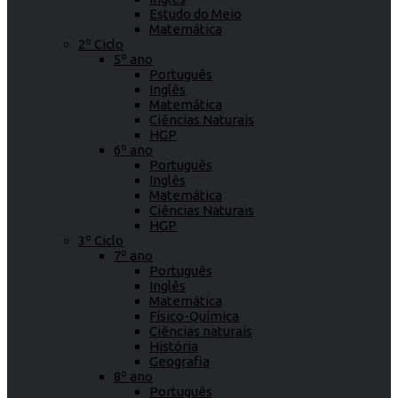
Estudo do Meio
Matemática
2º Ciclo
5º ano
Português
Inglês
Matemática
Ciências Naturais
HGP
6º ano
Português
Inglês
Matemática
Ciências Naturais
HGP
3º Ciclo
7º ano
Português
Inglês
Matemática
Físico-Química
Ciências naturais
História
Geografia
8º ano
Português