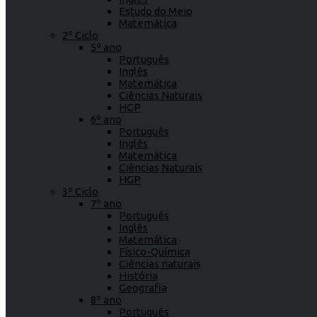
Estudo do Meio
Matemática
2º Ciclo
5º ano
Português
Inglês
Matemática
Ciências Naturais
HGP
6º ano
Português
Inglês
Matemática
Ciências Naturais
HGP
3º Ciclo
7º ano
Português
Inglês
Matemática
Físico-Química
Ciências naturais
História
Geografia
8º ano
Português