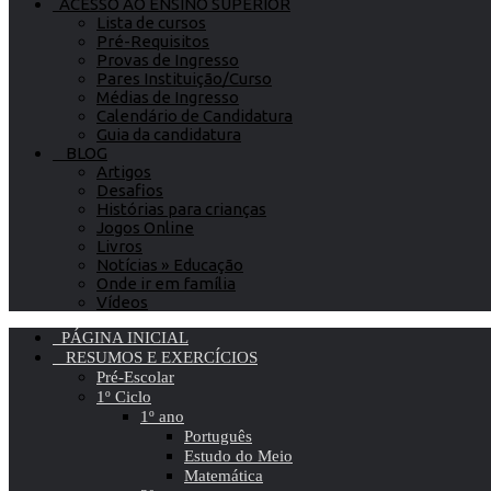
ACESSO AO ENSINO SUPERIOR
Lista de cursos
Pré-Requisitos
Provas de Ingresso
Pares Instituição/Curso
Médias de Ingresso
Calendário de Candidatura
Guia da candidatura
BLOG
Artigos
Desafios
Histórias para crianças
Jogos Online
Livros
Notícias » Educação
Onde ir em família
Vídeos
PÁGINA INICIAL
RESUMOS E EXERCÍCIOS
Pré-Escolar
1º Ciclo
1º ano
Português
Estudo do Meio
Matemática