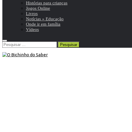
Histórias para crianças
Jogos Online
Livros
Notícias » Educação
Onde ir em família
Vídeos
Pesquisar
por:
7º ANO
/
Português 7º
/
Resumos da matéria e exercícios
27 de Julho de 2016
Português 7º | Modos e tempos
verbais
Resumo de Português | 7º ano | 9 de 24