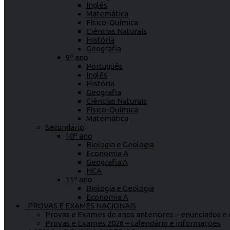
Inglês
Matemática
Físico-Química
Ciências Naturais
História
Geografia
9º ano
Português
Inglês
História
Geografia
Ciências Naturais
Físico-Química
Matemática
Secundário
10º ano
Biologia e Geologia
Economia A
Geografia A
HCA
11º ano
Biologia e Geologia
Economia A
PROVAS E EXAMES NACIONAIS
Provas e Exames de anos anteriores – enunciados e c
Provas e Exames 2026 – calendário e informações