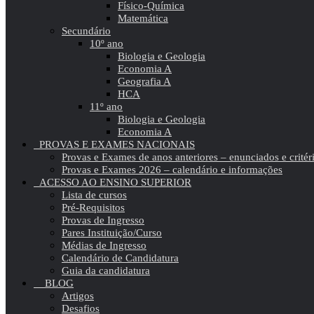
Físico-Química
Matemática
Secundário
10º ano
Biologia e Geologia
Economia A
Geografia A
HCA
11º ano
Biologia e Geologia
Economia A
PROVAS E EXAMES NACIONAIS
Provas e Exames de anos anteriores – enunciados e critér
Provas e Exames 2026 – calendário e informações
ACESSO AO ENSINO SUPERIOR
Lista de cursos
Pré-Requisitos
Provas de Ingresso
Pares Instituição/Curso
Médias de Ingresso
Calendário de Candidatura
Guia da candidatura
BLOG
Artigos
Desafios