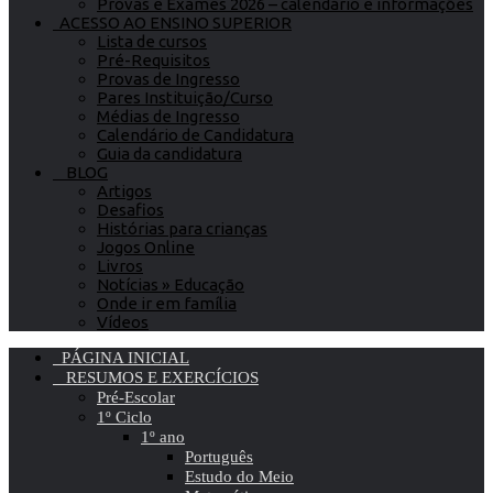
Provas e Exames 2026 – calendário e informações
ACESSO AO ENSINO SUPERIOR
Lista de cursos
Pré-Requisitos
Provas de Ingresso
Pares Instituição/Curso
Médias de Ingresso
Calendário de Candidatura
Guia da candidatura
BLOG
Artigos
Desafios
Histórias para crianças
Jogos Online
Livros
Notícias » Educação
Onde ir em família
Vídeos
PÁGINA INICIAL
RESUMOS E EXERCÍCIOS
Pré-Escolar
1º Ciclo
1º ano
Português
Estudo do Meio