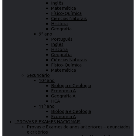
Inglês
Matemática
Físico-Química
Ciências Naturais
História
Geografia
9º ano
Português
Inglês
História
Geografia
Ciências Naturais
Físico-Química
Matemática
Secundário
10º ano
Biologia e Geologia
Economia A
Geografia A
HCA
11º ano
Biologia e Geologia
Economia A
PROVAS E EXAMES NACIONAIS
Provas e Exames de anos anteriores – enunciados
e critérios