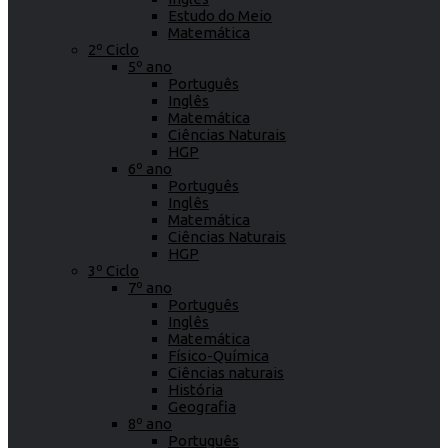
Estudo do Meio
Matemática
2º Ciclo
5º ano
Português
Inglês
Matemática
Ciências Naturais
HGP
6º ano
Português
Inglês
Matemática
Ciências Naturais
HGP
3º Ciclo
7º ano
Português
Inglês
Matemática
Físico-Química
Ciências naturais
História
Geografia
8º ano
Português