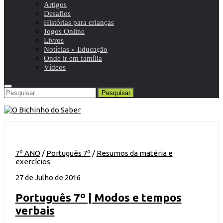
Artigos
Desafios
Histórias para crianças
Jogos Online
Livros
Notícias » Educação
Onde ir em família
Vídeos
Pesquisar
por:
7º ANO
/
Português 7º
/
Resumos da matéria e
exercícios
27 de Julho de 2016
Português 7º | Modos e tempos
verbais