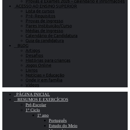
Provas e Exames 2026 – calendário e informações
ACESSO AO ENSINO SUPERIOR
Lista de cursos
Pré-Requisitos
Provas de Ingresso
Pares Instituição/Curso
Médias de Ingresso
Calendário de Candidatura
Guia da candidatura
BLOG
Artigos
Desafios
Histórias para crianças
Jogos Online
Livros
Notícias » Educação
Onde ir em família
Vídeos
PÁGINA INICIAL
RESUMOS E EXERCÍCIOS
Pré-Escolar
1º Ciclo
1º ano
Português
Estudo do Meio