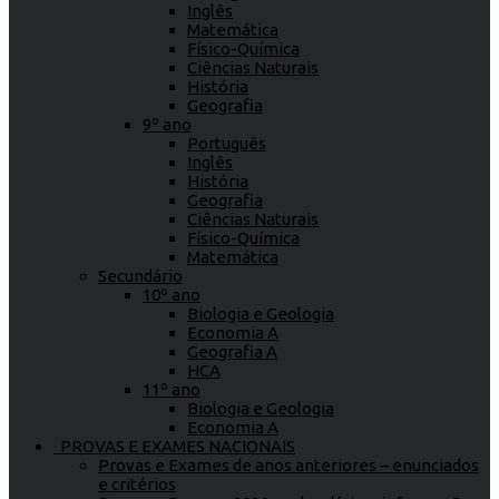
Inglês
Matemática
Físico-Química
Ciências Naturais
História
Geografia
9º ano
Português
Inglês
História
Geografia
Ciências Naturais
Físico-Química
Matemática
Secundário
10º ano
Biologia e Geologia
Economia A
Geografia A
HCA
11º ano
Biologia e Geologia
Economia A
PROVAS E EXAMES NACIONAIS
Provas e Exames de anos anteriores – enunciados
e critérios