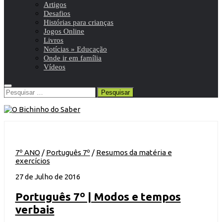
Artigos
Desafios
Histórias para crianças
Jogos Online
Livros
Notícias » Educação
Onde ir em família
Vídeos
Pesquisar
por:
7º ANO
/
Português 7º
/
Resumos da matéria e
exercícios
27 de Julho de 2016
Português 7º | Modos e tempos
verbais