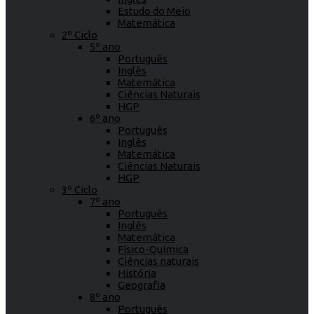
Estudo do Meio
Matemática
2º Ciclo
5º ano
Português
Inglês
Matemática
Ciências Naturais
HGP
6º ano
Português
Inglês
Matemática
Ciências Naturais
HGP
3º Ciclo
7º ano
Português
Inglês
Matemática
Físico-Química
Ciências naturais
História
Geografia
8º ano
Português